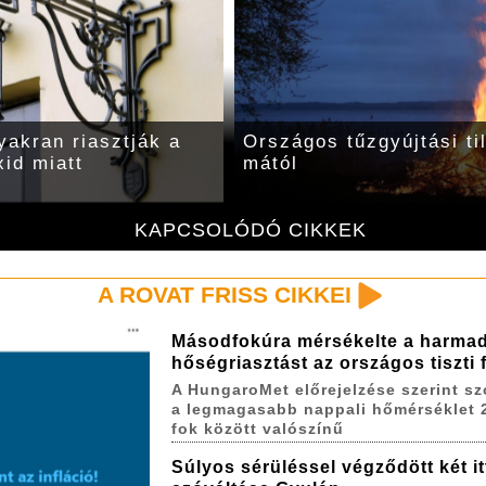
yakran riasztják a
Országos tűzgyújtási ti
id miatt
mától
KAPCSOLÓDÓ CIKKEK
A ROVAT FRISS CIKKEI
Másodfokúra mérsékelte a harma
hőségriasztást az országos tiszti
A HungaroMet előrejelzése szerint s
a legmagasabb nappali hőmérséklet 
fok között valószínű
Súlyos sérüléssel végződött két itt