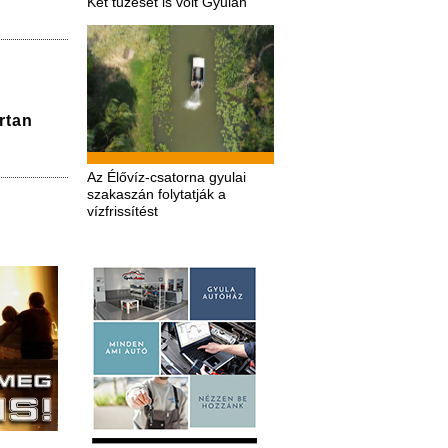
Két tűzeset is volt Gyulán
rtan
Az Élővíz-csatorna gyulai
szakaszán folytatják a
vízfrissítést