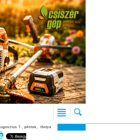
augusztus 7., péntek, Ibolya