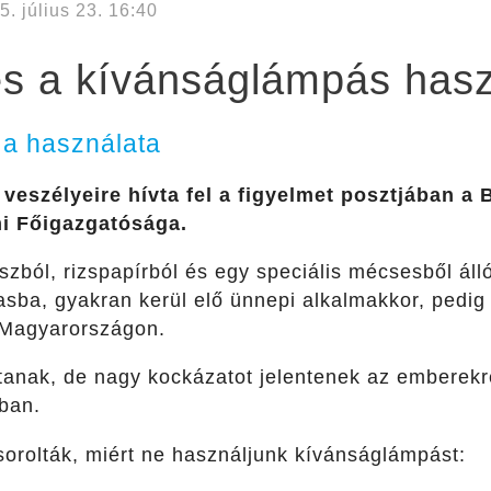
5. július 23. 16:40
es a kívánságlámpás has
 a használata
veszélyeire hívta fel a figyelmet posztjában a
i Főigazgatósága.
szból, rizspapírból és egy speciális mécsesből ál
sba, gyakran kerül elő ünnepi alkalmakkor, pedig
a Magyarországon.
tanak, de nagy kockázatot jelentenek az emberekre
ban.
sorolták, miért ne használjunk kívánságlámpást: