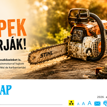
2026. 
A
A
A