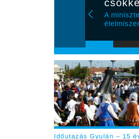
s
csökke
abb
A miniszt
élelmisze
Időutazás Gyulán – 15 é