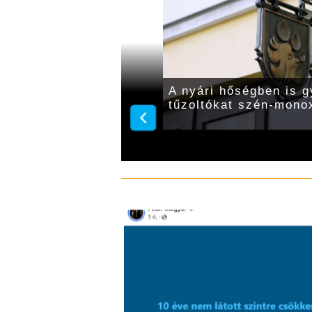
lismerésben részesült
A nyári hőségben is g
tűzoltókat szén-monox