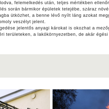
olodva, felemelkedés után, teljes mértékben ellenőr
ülés során bármikor épületek tetejébe, száraz nö
gba ütközhet, a benne lévő nyílt láng azokat megg
moly veszélyt jelent.
gedése jelentős anyagi károkat is okozhat a mező
ri területeken, a lakókörnyezetben, de akár égési 