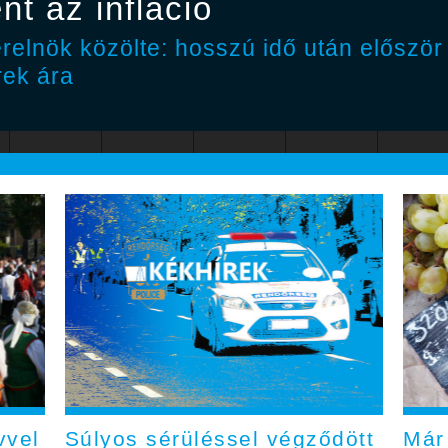
nt az infláció
erelnök közölte: hosszú idő után előszö
rek ára
vvel
Súlyos sérüléssel végződött
Már