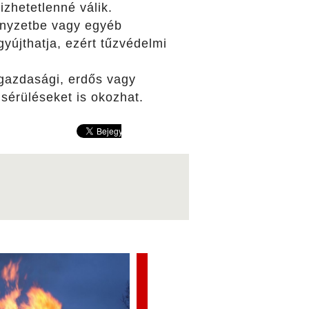
izhetetlenné válik.
vényzetbe vagy egyéb
yújthatja, ezért tűzvédelmi
gazdasági, erdős vagy
sérüléseket is okozhat.