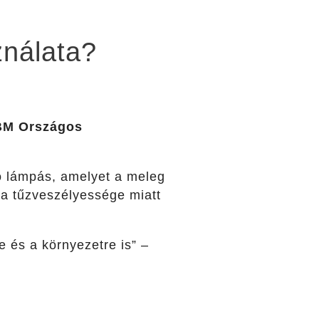
ználata?
 BM Országos
ló lámpás, amelyet a meleg
 a tűzveszélyessége miatt
 és a környezetre is” –