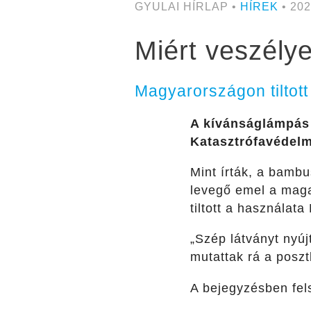
GYULAI HÍRLAP •
HÍREK
• 202
Miért veszély
Magyarországon tiltott
A kívánságlámpás 
Katasztrófavédelm
Mint írták, a bambu
levegő emel a maga
tiltott a használat
„Szép látványt nyúj
mutattak rá a poszt
A bejegyzésben fel