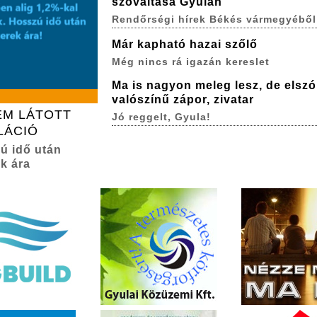
szóváltása Gyulán
Rendőrségi hírek Békés vármegyéből
Már kapható hazai szőlő
Még nincs rá igazán kereslet
Ma is nagyon meleg lesz, de elszó
valószínű zápor, zivatar
EM LÁTOTT
Jó reggelt, Gyula!
LÁCIÓ
zú idő után
k ára