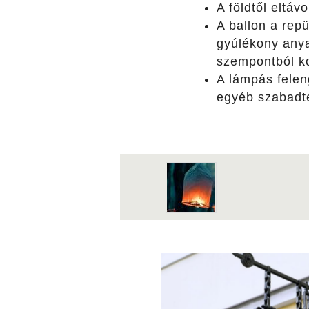
A földtől eltáv
A ballon a rep
gyúlékony anya
szempontból ko
A lámpás felen
egyéb szabadté