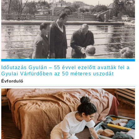
Időutazás Gyulán – 55 évvel ezelőtt avatták fel a
Gyulai Várfürdőben az 50 méteres uszodát
Évforduló