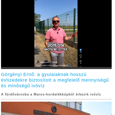
Görgényi Ernő: a gyulaiaknak hosszú
évtizedekre biztosított a megfelelő mennyiségű
és minőségű ivóvíz
A fürdővárosba a Maros-hordalékkúpból érkezik ivóvíz