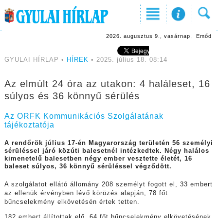
2026. augusztus 9., vasárnap, Emőd
GYULAI HÍRLAP •
HÍREK
• 2025. július 18. 08:14
Az elmúlt 24 óra az utakon: 4 haláleset, 16
súlyos és 36 könnyű sérülés
Az ORFK Kommunikációs Szolgálatának
tájékoztatója
A rendőrök július 17-én Magyarország területén 56 személyi
sérüléssel járó közúti balesetnél intézkedtek. Négy halálos
kimenetelű balesetben négy ember vesztette életét, 16
baleset súlyos, 36 könnyű sérüléssel végződött.
A szolgálatot ellátó állomány 208 személyt fogott el, 33 embert
az ellenük érvényben lévő körözés alapján, 78 főt
bűncselekmény elkövetésén értek tetten.
182 embert állítottak elő, 64 főt bűncselekmény elkövetésének