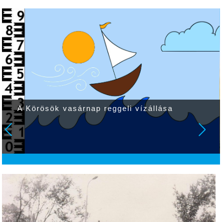
Vasárnap jobbára felhőtlen, száraz idő
várható