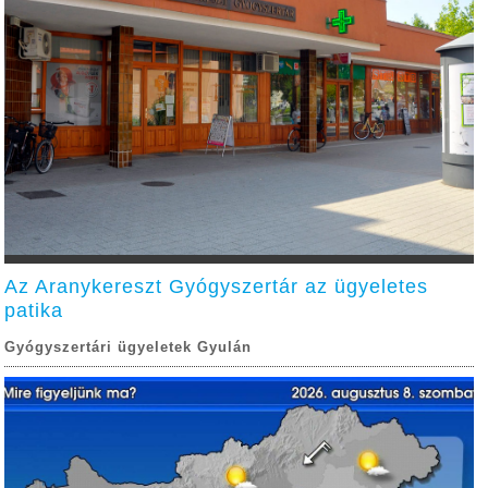
Az Aranykereszt Gyógyszertár az ügyeletes
patika
Gyógyszertári ügyeletek Gyulán