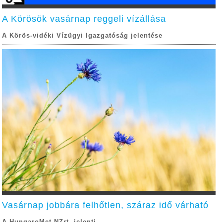
A Körösök vasárnap reggeli vízállása
A Körös-vidéki Vízügyi Igazgatóság jelentése
Vasárnap jobbára felhőtlen, száraz idő várható
A HungaroMet NZrt. jelenti