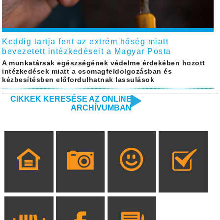
Keddig tartja fent az extrém hőség miatt
bevezetett intézkedéseit a Magyar Posta
A munkatársak egészségének védelme érdekében hozott
intézkedések miatt a csomagfeldolgozásban és
kézbesítésben előfordulhatnak lassulások
CIKKEK KERESÉSE AZ ONLINE
ARCHÍVUMBAN