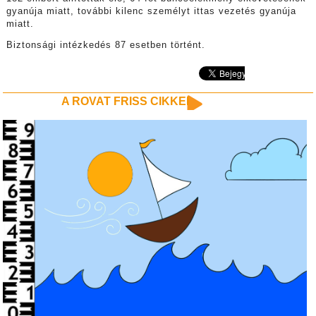
gyanúja miatt, további kilenc személyt ittas vezetés gyanúja
miatt.
Biztonsági intézkedés 87 esetben történt.
A ROVAT FRISS CIKKEI