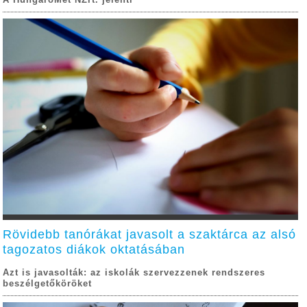
Rövidebb tanórákat javasolt a szaktárca az alsó
tagozatos diákok oktatásában
Azt is javasolták: az iskolák szervezzenek rendszeres
beszélgetőköröket