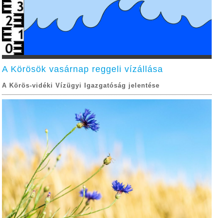
A Körösök vasárnap reggeli vízállása
A Körös-vidéki Vízügyi Igazgatóság jelentése