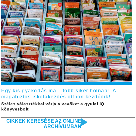
Egy kis gyakorlás ma – több siker holnap! A
magabiztos iskolakezdés otthon kezdődik!
Széles választékkal várja a vevőket a gyulai IQ
könyvesbolt
CIKKEK KERESÉSE AZ ONLINE
ARCHÍVUMBAN