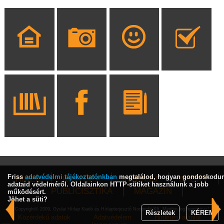
Friss
adatvédelmi tájékoztatónkban
megtalálod, hogyan gondoskodu
HÍREK
KULTÚRA
INTERJÚ
SPORT
adataid védelméről. Oldalainkon HTTP-sütiket használunk a jobb
PUBLICISZTIKA
MAGAZIN
működésért.
Jöhet a süti?
Copyright© 2009, Gyulai Hírlap Kiadó és Hírlapterjesztő Nonprofit Kft. Minden jog fenntartva!
Részletek
KÉREM
Közérdekű adatok
Adatvédelem
Hirdetési ajánlat