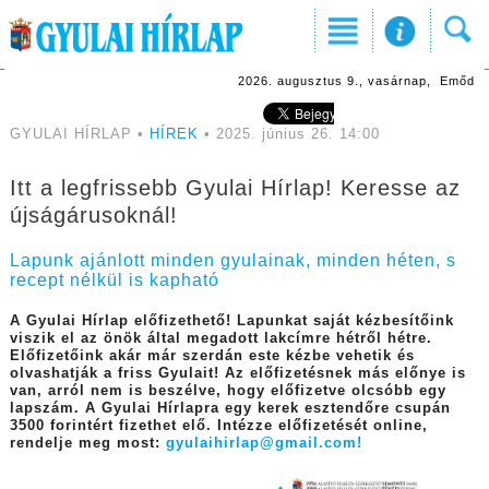
2026. augusztus 9., vasárnap, Emőd
GYULAI HÍRLAP •
HÍREK
• 2025. június 26. 14:00
Itt a legfrissebb Gyulai Hírlap! Keresse az
újságárusoknál!
Lapunk ajánlott minden gyulainak, minden héten, s
recept nélkül is kapható
A Gyulai Hírlap előfizethető! Lapunkat saját kézbesítőink
viszik el az önök által megadott lakcímre hétről hétre.
Előfizetőink akár már szerdán este kézbe vehetik és
olvashatják a friss Gyulait! Az előfizetésnek más előnye is
van, arról nem is beszélve, hogy előfizetve olcsóbb egy
lapszám. A Gyulai Hírlapra egy kerek esztendőre csupán
3500 forintért fizethet elő. Intézze előfizetését online,
rendelje meg most:
gyulaihirlap@gmail.com!