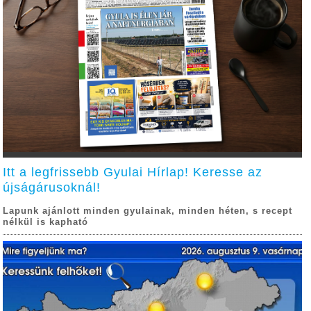
Itt a legfrissebb Gyulai Hírlap! Keresse az
újságárusoknál!
Lapunk ajánlott minden gyulainak, minden héten, s recept
nélkül is kapható