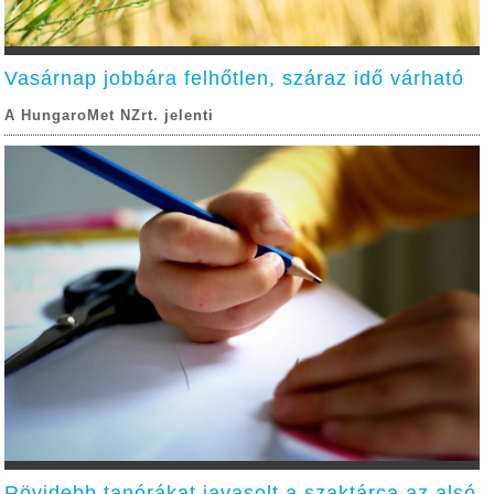
Vasárnap jobbára felhőtlen, száraz idő várható
A HungaroMet NZrt. jelenti
Rövidebb tanórákat javasolt a szaktárca az alsó