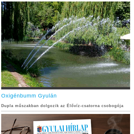
Oxigénbumm Gyulán
Dupla műszakban dolgozik az Élővíz-csatorna csobogója