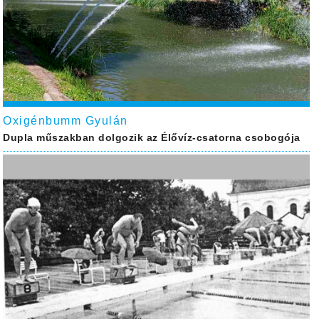
Oxigénbumm Gyulán
Dupla műszakban dolgozik az Élővíz-csatorna csobogója