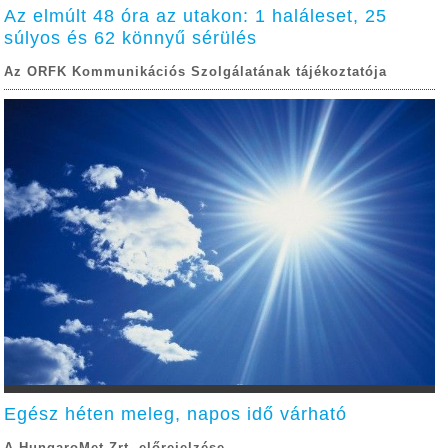
Az elmúlt 48 óra az utakon: 1 haláleset, 25
súlyos és 62 könnyű sérülés
Az ORFK Kommunikációs Szolgálatának tájékoztatója
Egész héten meleg, napos idő várható