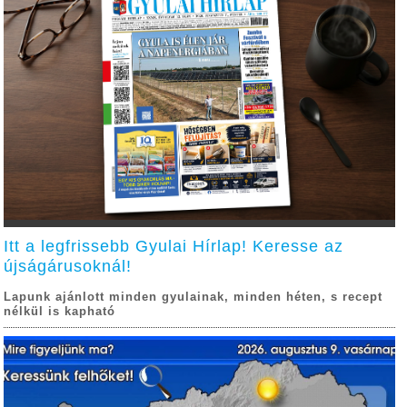
Itt a legfrissebb Gyulai Hírlap! Keresse az
újságárusoknál!
Lapunk ajánlott minden gyulainak, minden héten, s recept
nélkül is kapható