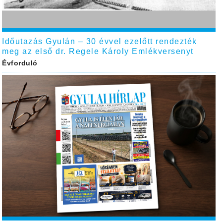
Időutazás Gyulán – 30 évvel ezelőtt rendezték
meg az első dr. Regele Károly Emlékversenyt
Évforduló