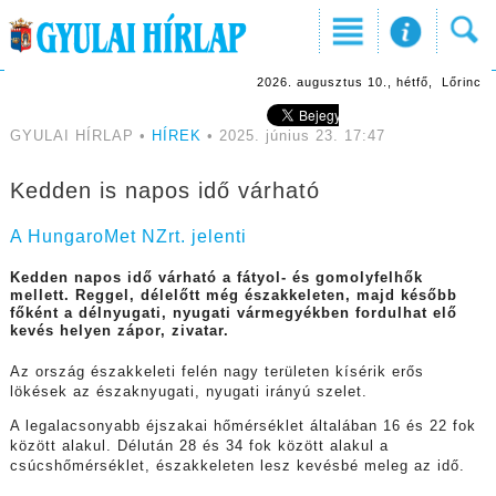
2026. augusztus 10., hétfő, Lőrinc
GYULAI HÍRLAP •
HÍREK
• 2025. június 23. 17:47
Kedden is napos idő várható
A HungaroMet NZrt. jelenti
Kedden napos idő várható a fátyol- és gomolyfelhők
mellett. Reggel, délelőtt még északkeleten, majd később
főként a délnyugati, nyugati vármegyékben fordulhat elő
kevés helyen zápor, zivatar.
Az ország északkeleti felén nagy területen kísérik erős
lökések az északnyugati, nyugati irányú szelet.
A legalacsonyabb éjszakai hőmérséklet általában 16 és 22 fok
között alakul. Délután 28 és 34 fok között alakul a
csúcshőmérséklet, északkeleten lesz kevésbé meleg az idő.