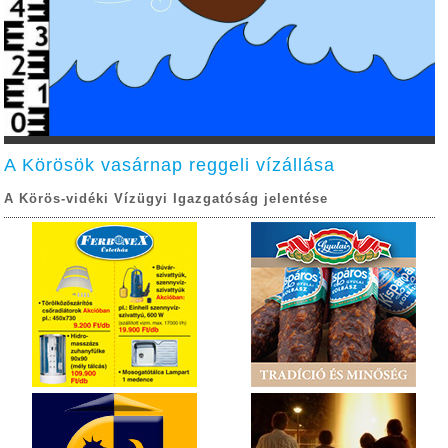
A Körösök vasárnap reggeli vízállása
A Körös-vidéki Vízügyi Igazgatóság jelentése