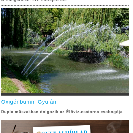
A HungaroMet Zrt. előrejelzése
Oxigénbumm Gyulán
Dupla műszakban dolgozik az Élővíz-csatorna csobogója