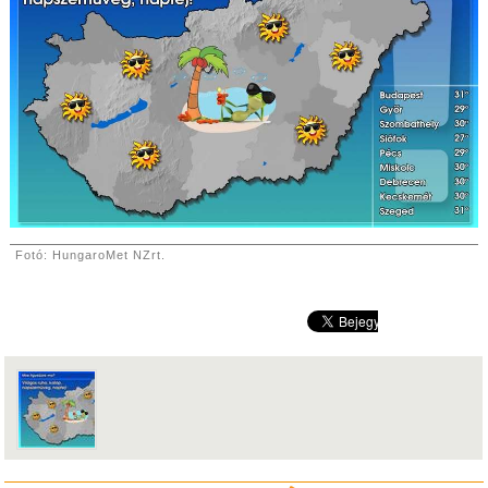
Fotó: HungaroMet NZrt.