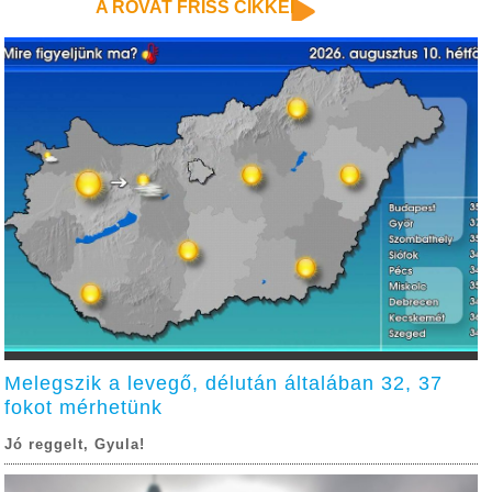
A ROVAT FRISS CIKKEI
Melegszik a levegő, délután általában 32, 37
fokot mérhetünk
Jó reggelt, Gyula!