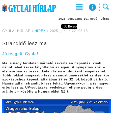
2026. augusztus 10., hétfő, Lőrinc
GYULAI HÍRLAP •
HÍREK
• 2025. június 22. 08:13
Strandidő lesz ma
Jó reggelt, Gyula!
Ma is nagy területen várható zavartalan napsütés, csak
néhol lehet kevés fátyolfelhő az égen. A nyugatias szél –
elsősorban az ország keleti felén – időnként lengedezhet.
Több fokkal magasabb lesz a csúcshőmérséklet az ilyenkor
szokásoshoz képest, általában 27 és 32 fok között várható.
Hamisítatlan strandidő lesz tehát. Ugyanakkor ma is nagyon
erős lesz az UV-sugárzás, védekezni ellene pedig erősen
ajánlott – közölte a HungaroMet NZrt.