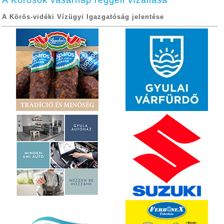
A Körösök vasárnap reggeli vízállása
A Körös-vidéki Vízügyi Igazgatóság jelentése