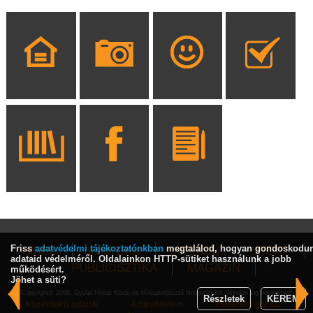
Friss
adatvédelmi tájékoztatónkban
megtalálod, hogyan gondoskodu
HÍREK
KULTÚRA
INTERJÚ
SPORT
adataid védelméről. Oldalainkon HTTP-sütiket használunk a jobb
PUBLICISZTIKA
MAGAZIN
működésért.
Jöhet a süti?
Copyright© 2009, Gyulai Hírlap Kiadó és Hírlapterjesztő Nonprofit Kft. Minden jog fenntartva!
Részletek
KÉREM
Közérdekű adatok
Adatvédelem
Hirdetési ajánlat