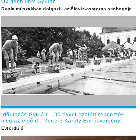
Oxigénbumm Gyulán
Dupla műszakban dolgozik az Élővíz-csatorna csobogója
Időutazás Gyulán – 30 évvel ezelőtt rendezték
meg az első dr. Regele Károly Emlékversenyt
Évforduló