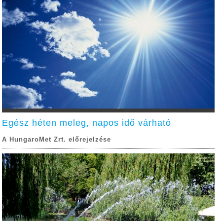
Egész héten meleg, napos idő várható
A HungaroMet Zrt. előrejelzése