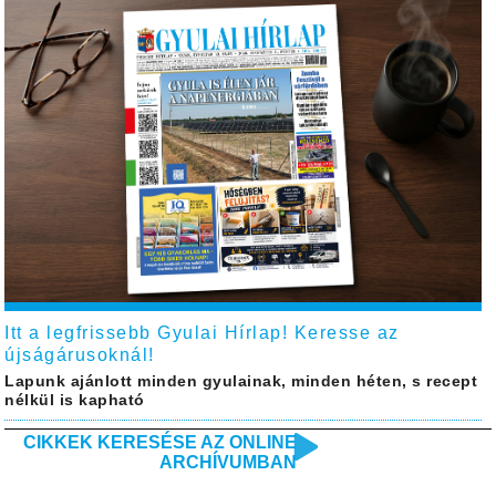
Itt a legfrissebb Gyulai Hírlap! Keresse az
újságárusoknál!
Lapunk ajánlott minden gyulainak, minden héten, s recept
nélkül is kapható
CIKKEK KERESÉSE AZ ONLINE
ARCHÍVUMBAN