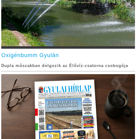
Oxigénbumm Gyulán
Dupla műszakban dolgozik az Élővíz-csatorna csobogója