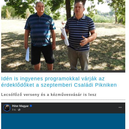
Idén is ingyenes programokkal várják az
érdeklődőket a szeptemberi Családi Pikniken
Lecsófőző verseny és a kézművesvásár is lesz