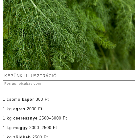
KÉPÜNK ILLUSZTRÁCIÓ
Forrás: pixabay.com
1 csomó
kapor
300 Ft
1 kg
egres
2000 Ft
1 kg
cseresznye
2500–3000 Ft
1 kg
meggy
2000–2500 Ft
1 kg
zöldbab
2500 Ft