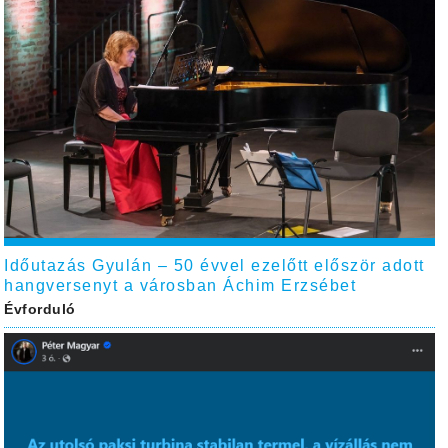
Időutazás Gyulán – 50 évvel ezelőtt először adott
hangversenyt a városban Áchim Erzsébet
Évforduló