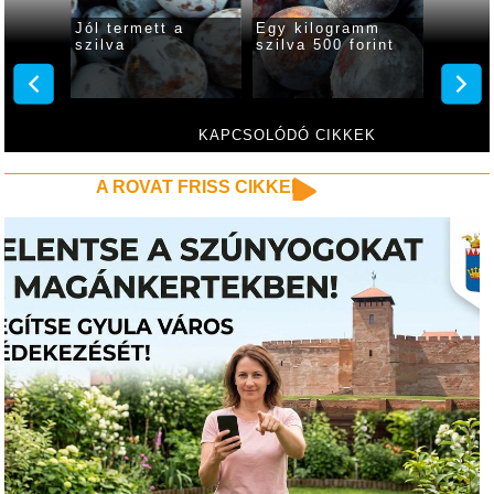
z
Jól termett a
Egy kilogramm
Többfé
lai
szilva
szilva 500 forint
ősziba
nektar
gyulai
KAPCSOLÓDÓ CIKKEK
A ROVAT FRISS CIKKEI