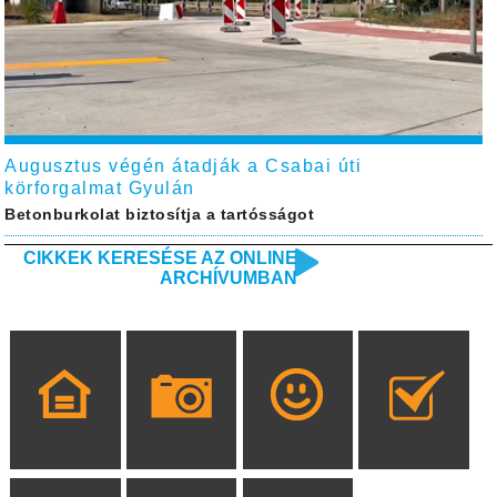
Augusztus végén átadják a Csabai úti
körforgalmat Gyulán
Betonburkolat biztosítja a tartósságot
CIKKEK KERESÉSE AZ ONLINE
ARCHÍVUMBAN