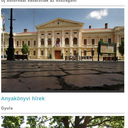
Új bútorokat vásároltak az összegből
Anyakönyvi hírek
Gyula