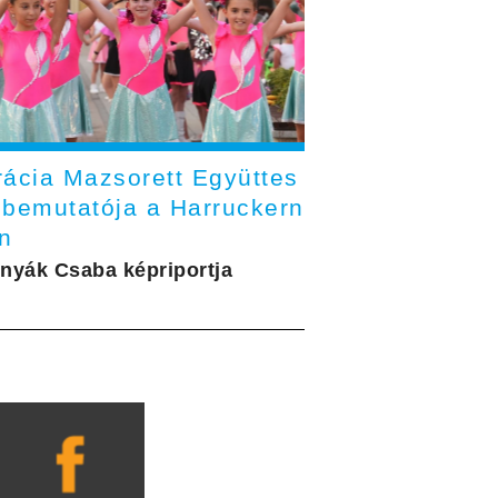
rácia Mazsorett Együttes
cbemutatója a Harruckern
en
nyák Csaba képriportja