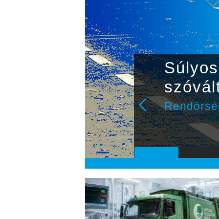
Súlyos 
szóvál
Rendőrsé