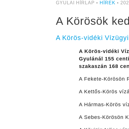
GYULAI HÍRLAP •
HÍREK
• 202
A Körösök kedd
A Körös-vidéki Vízügyi
A Körös-vidéki Víz
Gyulánál 155 centi
szakaszán 168 cen
A Fekete-Körösön R
A Kettős-Körös vízá
A Hármas-Körös víz
A Sebes-Körösön Kö