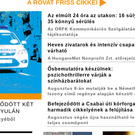
A ROVAT FRISS CIKKEI
Az elmúlt 24 óra az utakon: 16 sú
35 könnyű sérülés
Az ORFK Kommunikációs Szolgálatá
tájékoztatója
Heves zivatarok és intenzív csap
várható
A HungaroMet Nonprofit Zrt. előrejel
Ősbemutatóra készülnek:
pszichothrillerre várják a
színházbarátokat
Augusztus 8-án mutatják be a Német
Iszony című regénye alapján készült
ZŐDÖTT KÉT
Befejeződött a Csabai úti körforg
harmadik cikkelyének a felújítása
GYULÁN
Augusztus végén újra használható le
gyéből
teljes csomópont