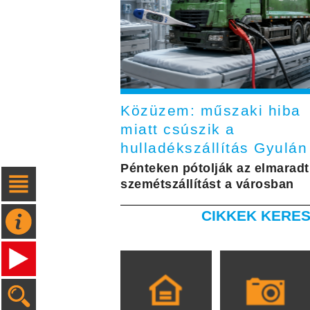
Közüzem: műszaki hiba
miatt csúszik a
hulladékszállítás Gyulán
Pénteken pótolják az elmaradt
szemétszállítást a városban
CIKKEK KERES