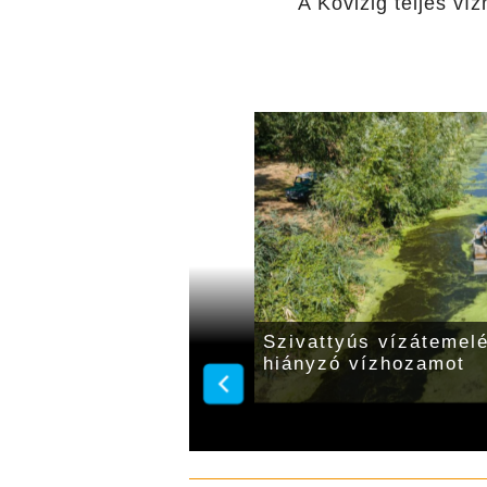
A Kövizig teljes ví
beavatkozás
Szivattyús vízátemelé
ete-Körösön
hiányzó vízhozamot