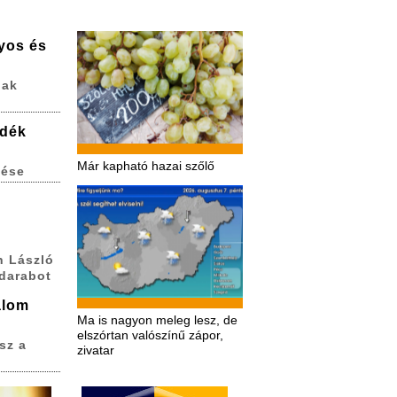
lyos és
nak
adék
Már kapható hazai szőlő
zése
h László
 darabot
alom
Ma is nagyon meleg lesz, de
elszórtan valószínű zápor,
sz a
zivatar