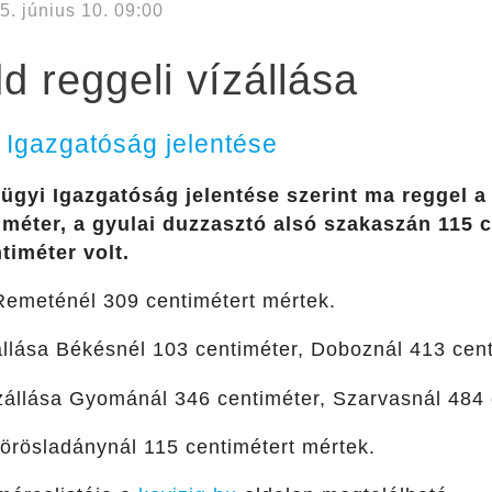
5. június 10. 09:00
 reggeli vízállása
 Igazgatóság jelentése
ügyi Igazgatóság jelentése szerint ma reggel a
méter, a gyulai duzzasztó alsó szakaszán 115 c
timéter volt.
emeténél 309 centimétert mértek.
llása Békésnél 103 centiméter, Doboznál 413 cent
állása Gyománál 346 centiméter, Szarvasnál 484 
rösladánynál 115 centimétert mértek.