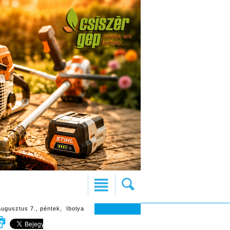
augusztus 7., péntek, Ibolya