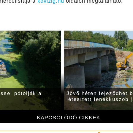
zmércelistája a
kovizig.hu
oldalon megtalálható.
ssel pótolják a
Jövő héten fejeződhet 
létesített fenékküszöb 
KAPCSOLÓDÓ CIKKEK