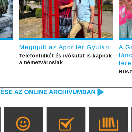
Megújult az Apor tér Gyulán
A G
tán
Telefonfülkét és ivókutat is kapnak
a németvárosiak
tér
Rusz
ÉSE AZ ONLINE ARCHÍVUMBAN