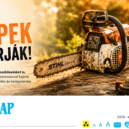
2026. 
A
A
A