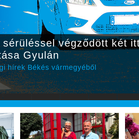
sérüléssel végződött két itt
tása Gyulán
gi hírek Békés vármegyéből