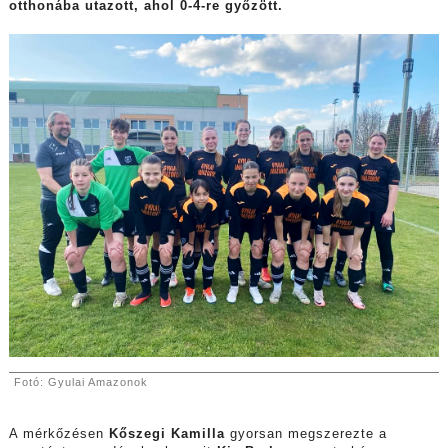
otthonába utazott, ahol 0-4-re győzött.
Fotó: Gyulai Amazonok
A mérkőzésen
Kőszegi Kamilla
gyorsan megszerezte a