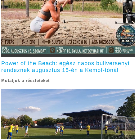
Power of the Beach: egész napos buliversenyt
rendeznek augusztus 15-én a Kempf-tónál
Mutatjuk a részleteket