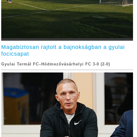
Magabiztosan rajtolt a bajnokságban a gyulai
focicsapat
Gyulai Termál FC–Hódmezővásárhelyi FC 3-0 (2-0)