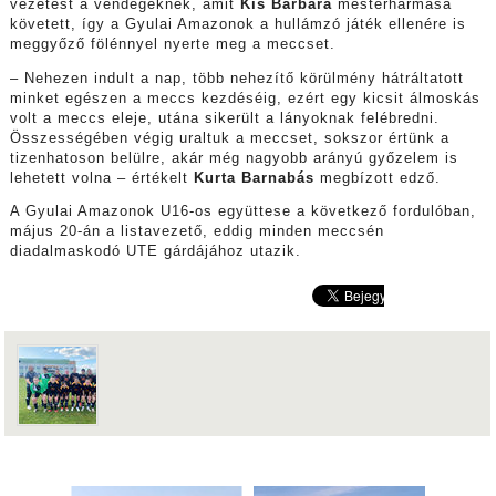
vezetést a vendégeknek, amit
Kis Barbara
mesterhármasa
követett, így a Gyulai Amazonok a hullámzó játék ellenére is
meggyőző fölénnyel nyerte meg a meccset.
– Nehezen indult a nap, több nehezítő körülmény hátráltatott
minket egészen a meccs kezdéséig, ezért egy kicsit álmoskás
volt a meccs eleje, utána sikerült a lányoknak felébredni.
Összességében végig uraltuk a meccset, sokszor értünk a
tizenhatoson belülre, akár még nagyobb arányú győzelem is
lehetett volna – értékelt
Kurta Barnabás
megbízott edző.
A Gyulai Amazonok U16-os együttese a következő fordulóban,
május 20-án a listavezető, eddig minden meccsén
diadalmaskodó UTE gárdájához utazik.