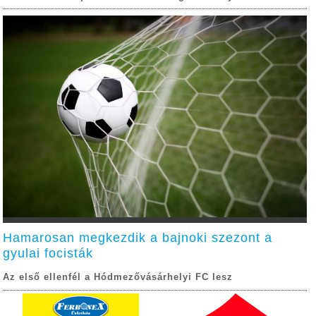
Hamarosan megkezdik a bajnoki szezont a
gyulai focisták
Az első ellenfél a Hódmezővásárhelyi FC lesz