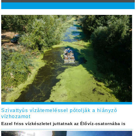
Szivattyús vízátemeléssel pótolják a hiányzó
vízhozamot
Ezzel friss vízkészletet juttatnak az Élővíz-csatornába is