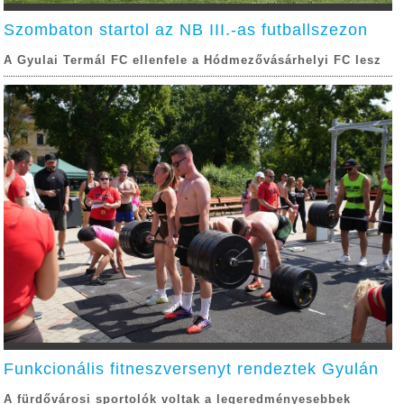
Szombaton startol az NB III.-as futballszezon
A Gyulai Termál FC ellenfele a Hódmezővásárhelyi FC lesz
Funkcionális fitneszversenyt rendeztek Gyulán
A fürdővárosi sportolók voltak a legeredményesebbek