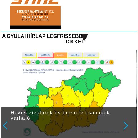
A GYULAI HÍRLAP LEGFRISSEBB
CIKKEI
Heves zivatarok és intenzív csapadék
várható