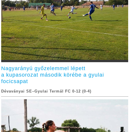
Nagyarányú győzelemmel lépett
a kupasorozat második körébe a gyulai
focicsapat
Dévaványai SE–Gyulai Termál FC 0-12 (0-4)