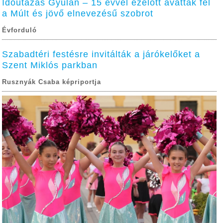
Időutazás Gyulán – 15 évvel ezelőtt avatták fel
a Múlt és jövő elnevezésű szobrot
Évforduló
Szabadtéri festésre invitálták a járókelőket a
Szent Miklós parkban
Rusznyák Csaba képriportja