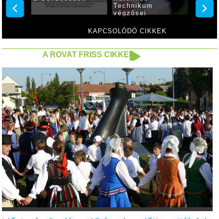
Technikum
Tanuló
végzősei
Verse
KAPCSOLÓDÓ CIKKEK
A ROVAT FRISS CIKKEI