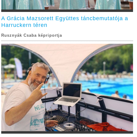
A Grácia Mazsorett Együttes táncbemutatója a
Harruckern téren
Rusznyák Csaba képriportja