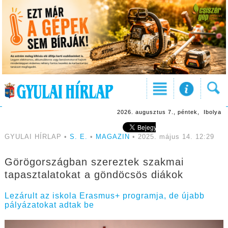
2026. augusztus 7., péntek, Ibolya
GYULAI HÍRLAP •
S. E.
•
MAGAZIN
• 2025. május 14. 12:29
Görögországban szereztek szakmai
tapasztalatokat a göndöcsös diákok
Lezárult az iskola Erasmus+ programja, de újabb
pályázatokat adtak be