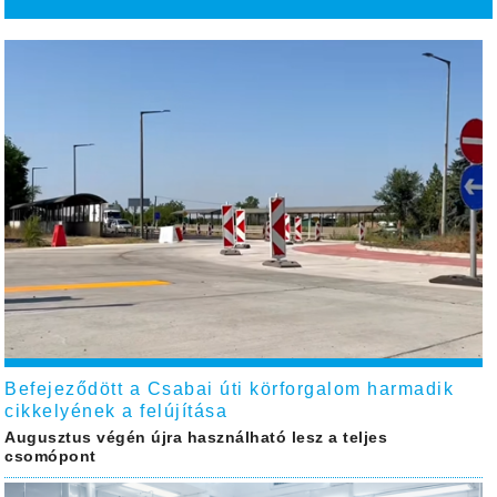
Befejeződött a Csabai úti körforgalom harmadik
cikkelyének a felújítása
Augusztus végén újra használható lesz a teljes
csomópont