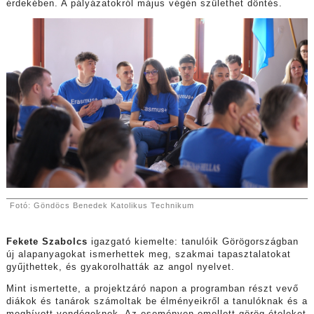
érdekében. A pályázatokról május végén születhet döntés.
Fotó: Göndöcs Benedek Katolikus Technikum
Fekete Szabolcs
igazgató kiemelte: tanulóik Görögországban
új alapanyagokat ismerhettek meg, szakmai tapasztalatokat
gyűjthettek, és gyakorolhatták az angol nyelvet.
Mint ismertette, a projektzáró napon a programban részt vevő
diákok és tanárok számoltak be élményeikről a tanulóknak és a
meghívott vendégeknek. Az eseményen emellett görög ételeket