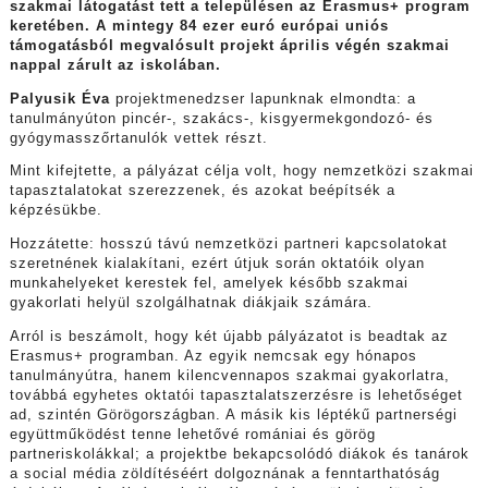
szakmai látogatást tett a településen az Erasmus+ program
keretében. A mintegy 84 ezer euró európai uniós
támogatásból megvalósult projekt április végén szakmai
nappal zárult az iskolában.
Palyusik Éva
projektmenedzser lapunknak elmondta: a
tanulmányúton pincér-, szakács-, kisgyermekgondozó- és
gyógymasszőrtanulók vettek részt.
Mint kifejtette, a pályázat célja volt, hogy nemzetközi szakmai
tapasztalatokat szerezzenek, és azokat beépítsék a
képzésükbe.
Hozzátette: hosszú távú nemzetközi partneri kapcsolatokat
szeretnének kialakítani, ezért útjuk során oktatóik olyan
munkahelyeket kerestek fel, amelyek később szakmai
gyakorlati helyül szolgálhatnak diákjaik számára.
Arról is beszámolt, hogy két újabb pályázatot is beadtak az
Erasmus+ programban. Az egyik nemcsak egy hónapos
tanulmányútra, hanem kilencvennapos szakmai gyakorlatra,
továbbá egyhetes oktatói tapasztalatszerzésre is lehetőséget
ad, szintén Görögországban. A másik kis léptékű partnerségi
együttműködést tenne lehetővé romániai és görög
partneriskolákkal; a projektbe bekapcsolódó diákok és tanárok
a social média zöldítéséért dolgoznának a fenntarthatóság