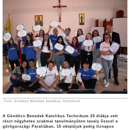
Fotó: Göndöcs Benedek Katolikus Technikum
A Göndöcs Benedek Katolikus Technikum 20 diákja vett
részt négyhetes szakmai tanulmányúton tavaly ősszel a
görögországi Paraliában, 10 oktatójuk pedig tíznapos