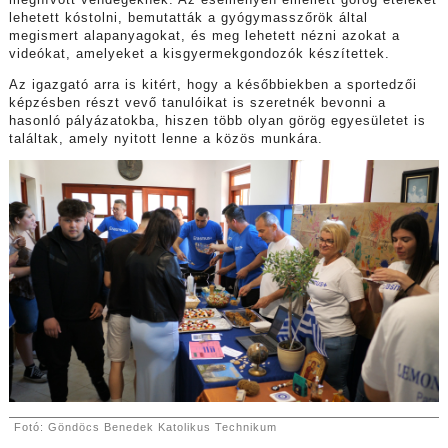
lehetett kóstolni, bemutatták a gyógymasszőrök által
megismert alapanyagokat, és meg lehetett nézni azokat a
videókat, amelyeket a kisgyermekgondozók készítettek.
Az igazgató arra is kitért, hogy a későbbiekben a sportedzői
képzésben részt vevő tanulóikat is szeretnék bevonni a
hasonló pályázatokba, hiszen több olyan görög egyesületet is
találtak, amely nyitott lenne a közös munkára.
Fotó: Göndöcs Benedek Katolikus Technikum