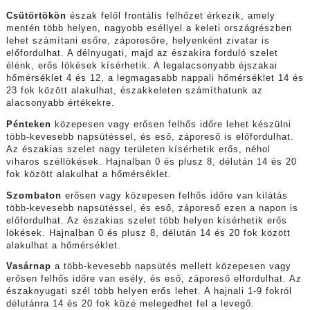
Csütörtökön
észak felől frontális felhőzet érkezik, amely
mentén több helyen, nagyobb eséllyel a keleti országrészben
lehet számítani esőre, záporesőre, helyenként zivatar is
előfordulhat. A délnyugati, majd az északira forduló szelet
élénk, erős lökések kísérhetik. A legalacsonyabb éjszakai
hőmérséklet 4 és 12, a legmagasabb nappali hőmérséklet 14 és
23 fok között alakulhat, északkeleten számíthatunk az
alacsonyabb értékekre.
Pénteken
közepesen vagy erősen felhős időre lehet készülni
több-kevesebb napsütéssel, és eső, záporeső is előfordulhat.
Az északias szelet nagy területen kísérhetik erős, néhol
viharos széllökések. Hajnalban 0 és plusz 8, délután 14 és 20
fok között alakulhat a hőmérséklet.
Szombaton
erősen vagy közepesen felhős időre van kilátás
több-kevesebb napsütéssel, és eső, záporeső ezen a napon is
előfordulhat. Az északias szelet több helyen kísérhetik erős
lökések. Hajnalban 0 és plusz 8, délután 14 és 20 fok között
alakulhat a hőmérséklet.
Vasárnap
a több-kevesebb napsütés mellett közepesen vagy
erősen felhős időre van esély, és eső, záporeső elfordulhat. Az
északnyugati szél több helyen erős lehet. A hajnali 1-9 fokról
délutánra 14 és 20 fok közé melegedhet fel a levegő.