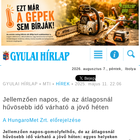
2026. augusztus 7., péntek, Ibolya
GYULAI HÍRLAP • MTI •
HÍREK
• 2025. május 11. 22:06
Jellemzően napos, de az átlagosnál
hűvösebb idő várható a jövő héten
A HungaroMet Zrt. előrejelzése
Jellemzően napos-gomolyfelhős, de az átlagosnál
hűvösebb idő várható a jövő héten: egyes helyeken