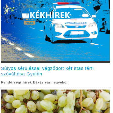
Súlyos sérüléssel végződött két ittas férfi
szóváltása Gyulán
Rendőrségi hírek Békés vármegyéből