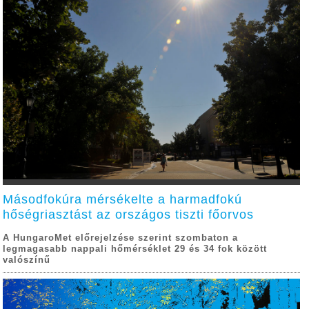
Másodfokúra mérsékelte a harmadfokú
hőségriasztást az országos tiszti főorvos
A HungaroMet előrejelzése szerint szombaton a
legmagasabb nappali hőmérséklet 29 és 34 fok között
valószínű