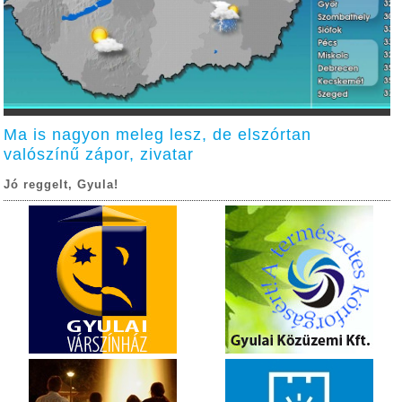
Ma is nagyon meleg lesz, de elszórtan
valószínű zápor, zivatar
Jó reggelt, Gyula!