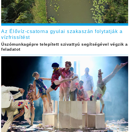
Az Élővíz-csatorna gyulai szakaszán folytatják a
vízfrissítést
Úszómunkagépre telepített szivattyú segítségével végzik a
feladatot