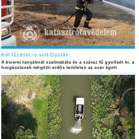
Két tűzeset is volt Gyulán
A bicerei tanyáknál szalmabála és a száraz fű gyulladt ki, a
horgásztavak mögötti erdős területen az avar égett