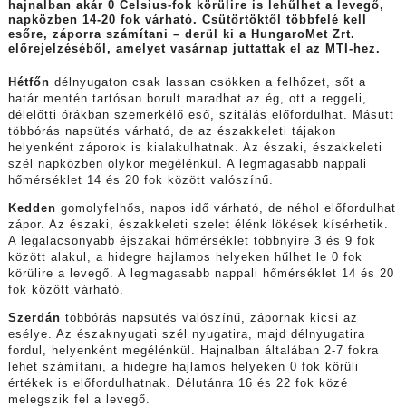
hajnalban akár 0 Celsius-fok körülire is lehűlhet a levegő,
napközben 14-20 fok várható. Csütörtöktől többfelé kell
esőre, záporra számítani – derül ki a HungaroMet Zrt.
előrejelzéséből, amelyet vasárnap juttattak el az MTI-hez.
Hétfőn
délnyugaton csak lassan csökken a felhőzet, sőt a
határ mentén tartósan borult maradhat az ég, ott a reggeli,
délelőtti órákban szemerkélő eső, szitálás előfordulhat. Másutt
többórás napsütés várható, de az északkeleti tájakon
helyenként záporok is kialakulhatnak. Az északi, északkeleti
szél napközben olykor megélénkül. A legmagasabb nappali
hőmérséklet 14 és 20 fok között valószínű.
Kedden
gomolyfelhős, napos idő várható, de néhol előfordulhat
zápor. Az északi, északkeleti szelet élénk lökések kísérhetik.
A legalacsonyabb éjszakai hőmérséklet többnyire 3 és 9 fok
között alakul, a hidegre hajlamos helyeken hűlhet le 0 fok
körülire a levegő. A legmagasabb nappali hőmérséklet 14 és 20
fok között várható.
Szerdán
többórás napsütés valószínű, zápornak kicsi az
esélye. Az északnyugati szél nyugatira, majd délnyugatira
fordul, helyenként megélénkül. Hajnalban általában 2-7 fokra
lehet számítani, a hidegre hajlamos helyeken 0 fok körüli
értékek is előfordulhatnak. Délutánra 16 és 22 fok közé
melegszik fel a levegő.