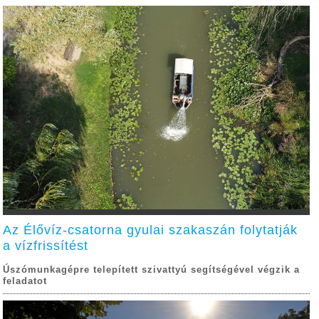
Az Élővíz-csatorna gyulai szakaszán folytatják
a vízfrissítést
Úszómunkagépre telepített szivattyú segítségével végzik a
feladatot