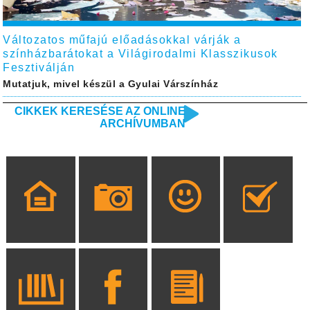
Változatos műfajú előadásokkal várják a
színházbarátokat a Világirodalmi Klasszikusok
Fesztiválján
Mutatjuk, mivel készül a Gyulai Várszínház
CIKKEK KERESÉSE AZ ONLINE
ARCHÍVUMBAN