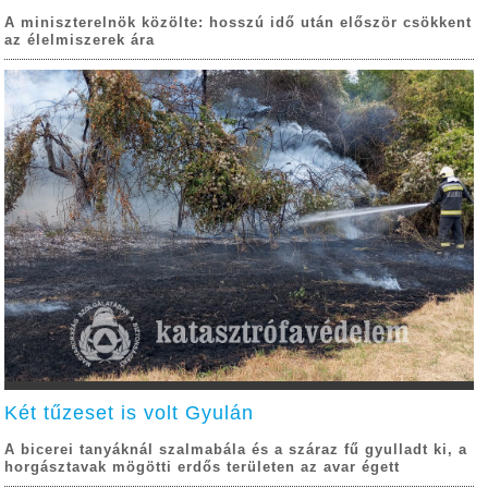
A miniszterelnök közölte: hosszú idő után először csökkent
az élelmiszerek ára
Két tűzeset is volt Gyulán
A bicerei tanyáknál szalmabála és a száraz fű gyulladt ki, a
horgásztavak mögötti erdős területen az avar égett