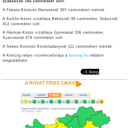
szakaszán 166 centiméter volt.
A Fekete-Körösön Remeténél 307 centimétert mértek.
A Kettős-Körös vízállása Békésnél 95 centiméter, Doboznál
412 centiméter volt.
A Hármas-Körös vízállása Gyománál 336 centiméter,
Szarvasnál 474 centiméter volt.
A Sebes-Körösön Körösladánynál 111 centimétert mértek.
A Kövizig teljes vízmércelistája a
kovizig.hu
oldalon
megtalálható.
A ROVAT FRISS CIKKEI