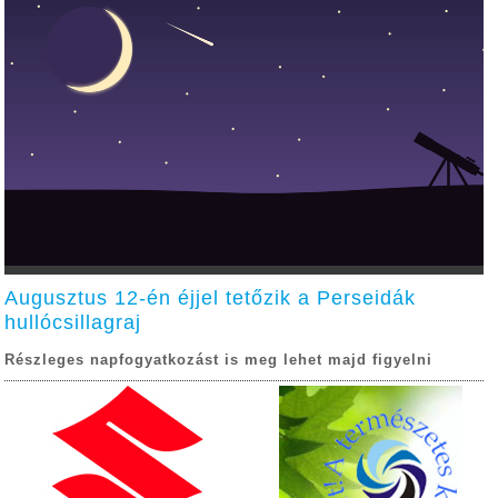
Augusztus 12-én éjjel tetőzik a Perseidák
hullócsillagraj
Részleges napfogyatkozást is meg lehet majd figyelni