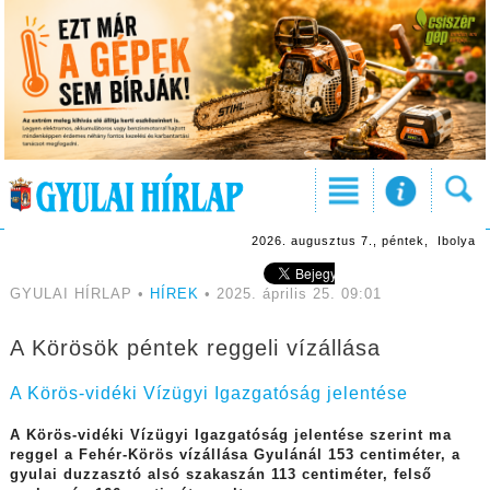
2026. augusztus 7., péntek, Ibolya
GYULAI HÍRLAP •
HÍREK
• 2025. április 25. 09:01
A Körösök péntek reggeli vízállása
A Körös-vidéki Vízügyi Igazgatóság jelentése
A Körös-vidéki Vízügyi Igazgatóság jelentése szerint ma
reggel a Fehér-Körös vízállása Gyulánál 153 centiméter, a
gyulai duzzasztó alsó szakaszán 113 centiméter, felső