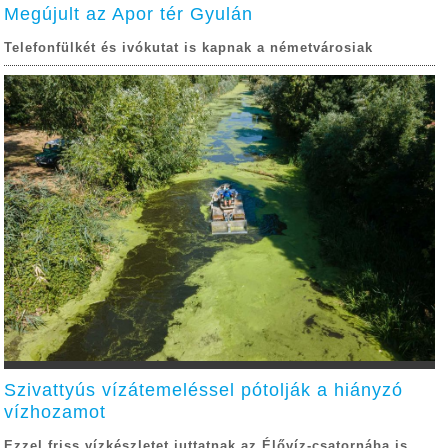
Megújult az Apor tér Gyulán
Telefonfülkét és ivókutat is kapnak a németvárosiak
Szivattyús vízátemeléssel pótolják a hiányzó
vízhozamot
Ezzel friss vízkészletet juttatnak az Élővíz-csatornába is