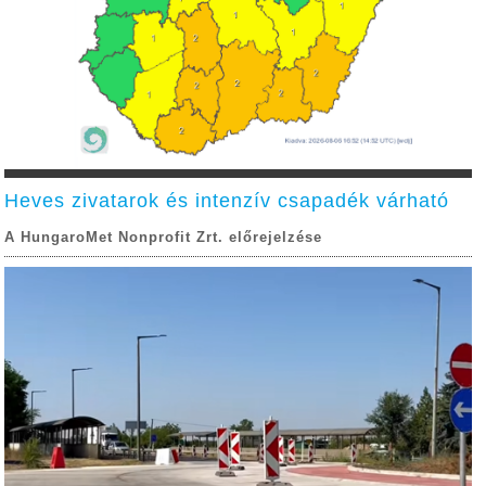
Heves zivatarok és intenzív csapadék várható
A HungaroMet Nonprofit Zrt. előrejelzése