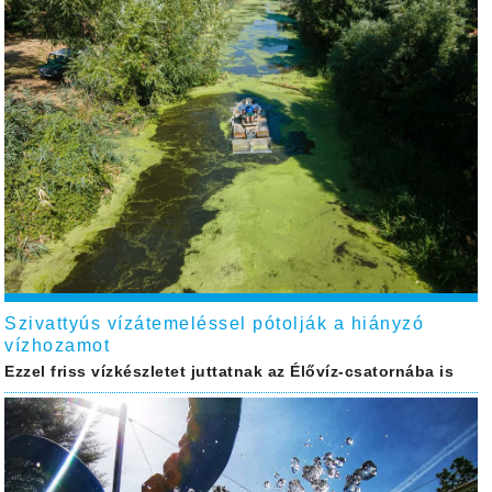
Szivattyús vízátemeléssel pótolják a hiányzó
vízhozamot
Ezzel friss vízkészletet juttatnak az Élővíz-csatornába is