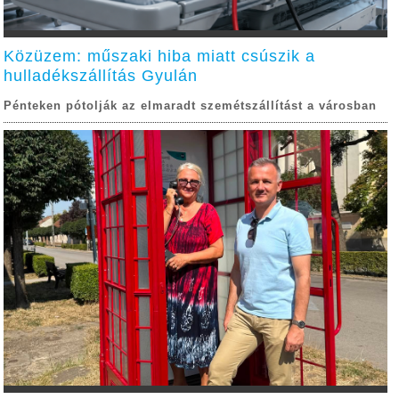
Közüzem: műszaki hiba miatt csúszik a
hulladékszállítás Gyulán
Pénteken pótolják az elmaradt szemétszállítást a városban