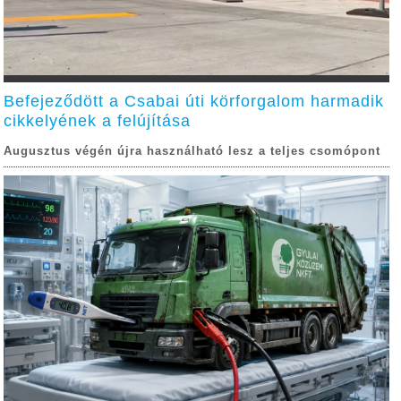
Befejeződött a Csabai úti körforgalom harmadik
cikkelyének a felújítása
Augusztus végén újra használható lesz a teljes csomópont