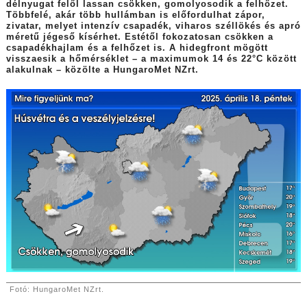
délnyugat felől lassan csökken, gomolyosodik a felhőzet.
Többfelé, akár több hullámban is előfordulhat zápor,
zivatar, melyet intenzív csapadék, viharos széllökés és apró
méretű jégeső kísérhet. Estétől fokozatosan csökken a
csapadékhajlam és a felhőzet is. A hidegfront mögött
visszaesik a hőmérséklet – a maximumok 14 és 22°C között
alakulnak – közölte a HungaroMet NZrt.
Fotó: HungaroMet NZrt.