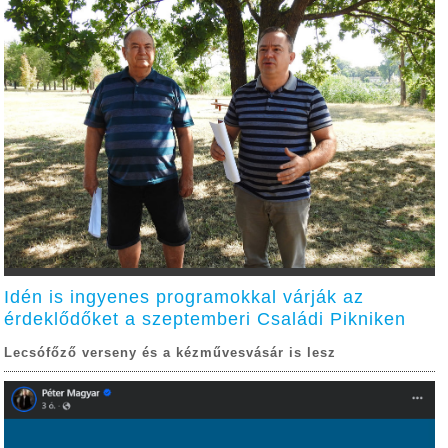
Idén is ingyenes programokkal várják az
érdeklődőket a szeptemberi Családi Pikniken
Lecsófőző verseny és a kézművesvásár is lesz