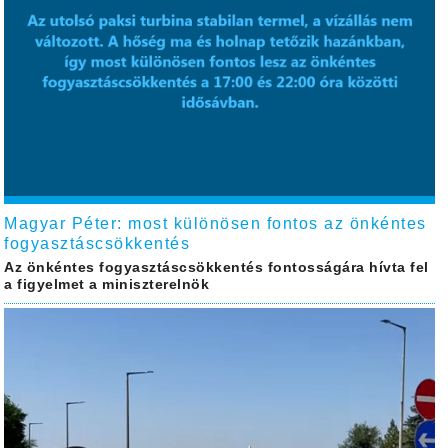
Magyar Péter: most különösen fontos az önkéntes
fogyasztáscsökkentés
Az önkéntes fogyasztáscsökkentés fontosságára hívta fel
a figyelmet a miniszterelnök