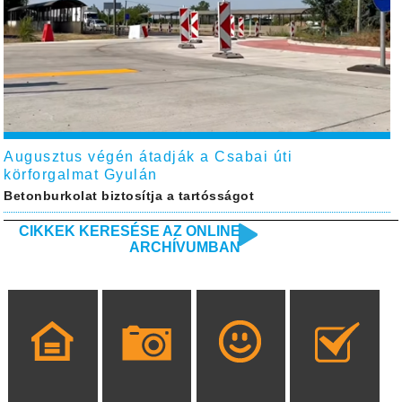
Augusztus végén átadják a Csabai úti
körforgalmat Gyulán
Betonburkolat biztosítja a tartósságot
CIKKEK KERESÉSE AZ ONLINE
ARCHÍVUMBAN