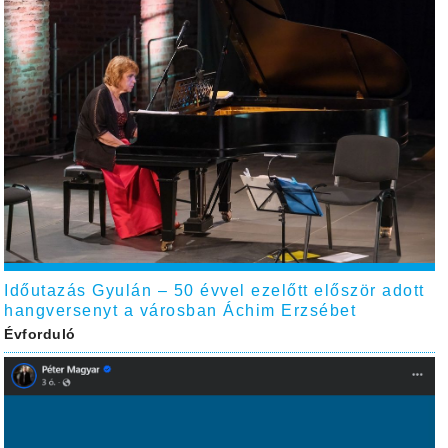
Időutazás Gyulán – 50 évvel ezelőtt először adott
hangversenyt a városban Áchim Erzsébet
Évforduló