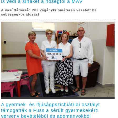
is védi a síneket a hőségtől a MÁV
A vasúttársaság 282 vágánykilométeren vezetett be
sebességkorlátozást
A gyermek- és ifjúságpszichiátriai osztályt
támogatták a Fuss a sérült gyermekekért!
verseny bevételéből és adományokból