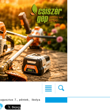
augusztus 7., péntek, Ibolya