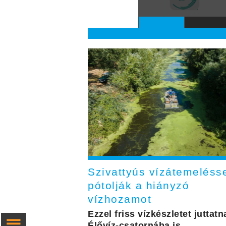
Szivattyús vízátemeléss
pótolják a hiányzó
vízhozamot
Ezzel friss vízkészletet juttatn
Élővíz-csatornába is