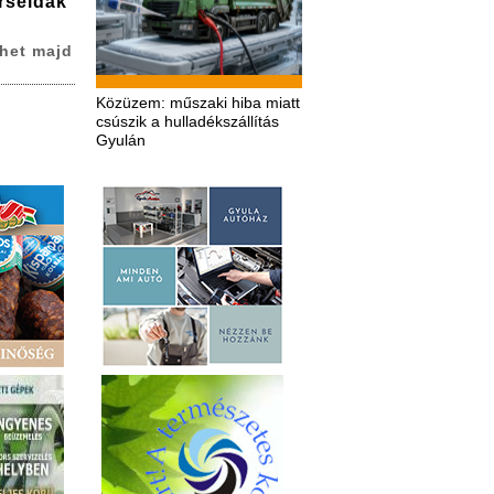
erseidák
het majd
Közüzem: műszaki hiba miatt
csúszik a hulladékszállítás
Gyulán