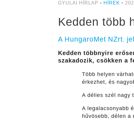
GYULAI HÍRLAP •
HÍREK
• 202
Kedden több h
A HungaroMet NZrt. jel
Kedden többnyire erősen
szakadozik, csökken a f
Több helyen várhat
érkezhet, és nagyob
A délies szél nagy 
A legalacsonyabb éj
hűvösebb, délen a m