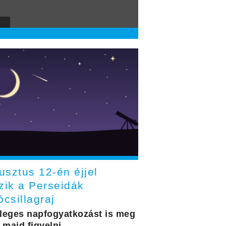
usztus 12-én éjjel
zik a Perseidák
ócsillagraj
leges napfogyatkozást is meg
 majd figyelni