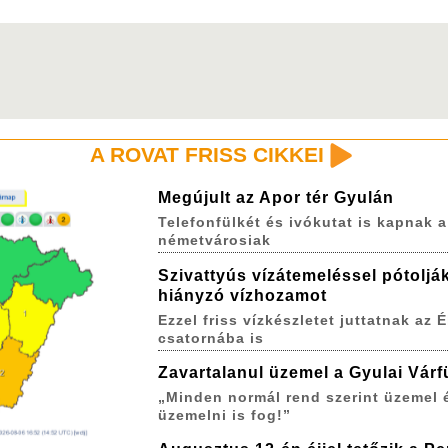
A ROVAT FRISS CIKKEI
Megújult az Apor tér Gyulán
Telefonfülkét és ivókutat is kapnak a
németvárosiak
Szivattyús vízátemeléssel pótoljá
hiányzó vízhozamot
Ezzel friss vízkészletet juttatnak az É
csatornába is
Zavartalanul üzemel a Gyulai Várf
„Minden normál rend szerint üzemel 
üzemelni is fog!”