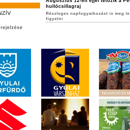
Augusztus 12-én éjjel tetőzik a P
hullócsillagraj
NZÍV
Részleges napfogyatkozást is meg le
figyelni
rejelzése