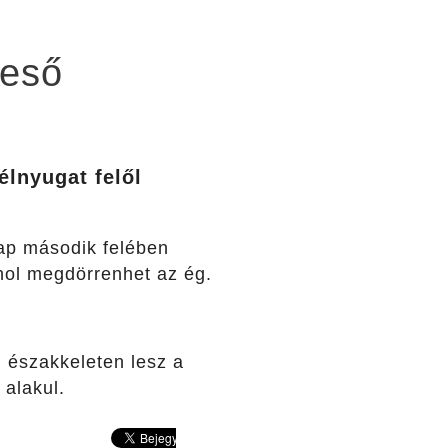
reső
élnyugat felől
ap második felében
éhol megdörrenhet az ég.
, északkeleten lesz a
 alakul.