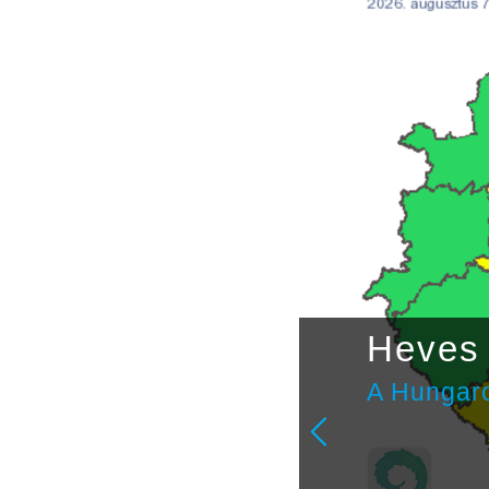
étvégi
Heves 
A Hungaro
ulai