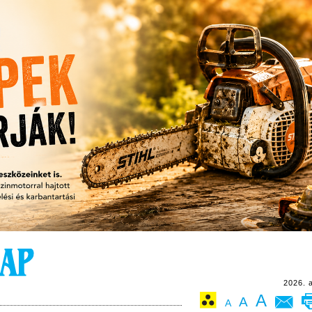
2026. 
A
A
A