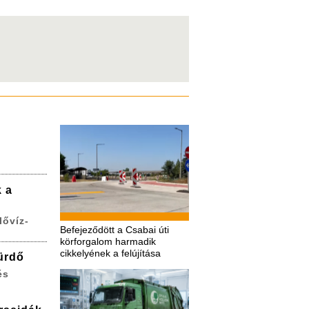
k a
lővíz-
Befejeződött a Csabai úti
körforgalom harmadik
cikkelyének a felújítása
ürdő
és