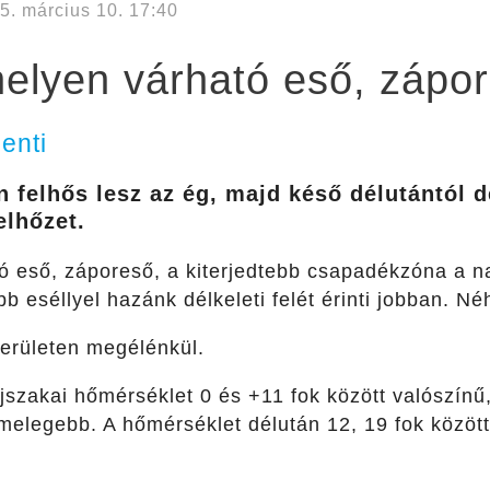
5. március 10. 17:40
elyen várható eső, zápo
enti
 felhős lesz az ég, majd késő délutántól d
elhőzet.
ó eső, záporeső, a kiterjedtebb csapadékzóna a n
b eséllyel hazánk délkeleti felét érinti jobban. N
területen megélénkül.
szakai hőmérséklet 0 és +11 fok között valószínű
elegebb. A hőmérséklet délután 12, 19 fok között