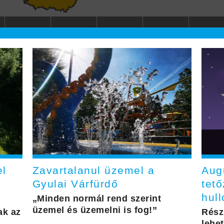
el
Zavartalanul üzemel a
Aug
Gyulai Várfürdő
tető
hull
„Minden normál rend szerint
üzemel és üzemelni is fog!”
ak az
Rész
lehet