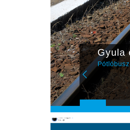
csapat
Gyula e
álkozik a
Pótlóbuszo