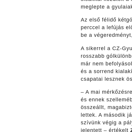
meglepte a gyulaiak
Az első félidő kétg
perccel a lefújás e
be a végeredményt,
A sikerrel a CZ-Gyu
rosszabb gólkülönb
már nem befolyásolt
és a sorrend kialak
csapatai lesznek ö
– A mai mérkőzésre 
és ennek szellemébe
összeállt, magabiz
lettek. A második j
szívünk végig a pá
jelentett – értékelt