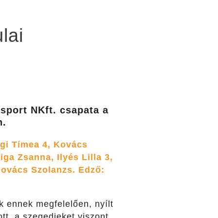
lai
sport NKft. csapata a
n.
zögi Tímea 4, Kovács
ga Zsanna, Ilyés Lilla 3,
Kovács Szolanzs. Edző:
ik ennek megfelelően, nyílt
tt, a szegedieket viszont