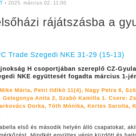
T
• 2025. március 02. 11:00
elsőházi rájátszásba a gyu
PC Trade Szegedi NKE 31-29 (15-13)
ajnokság H csoportjában szereplő CZ-Gyula
egedi NKE együttesét fogadta március 1-jé
Mike Mária, Petri Ildikó 11(4), Nagy Petra 6, S
), Gelegonya Anita 2, Szabó Kamilla 1. Csere: Zsi
arkovács Dorka, Tóth Mónika, Kertes Sarolta, 
.
tabella első és második helyén álló csapatokat, ak
mérkőzést. Mindkét együttes végig küzdött és hajto