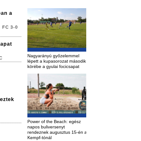
ban a
 FC 3-0
sapat
Nagyarányú győzelemmel
C
lépett a kupasorozat második
körébe a gyulai focicsapat
deztek
Power of the Beach: egész
napos buliversenyt
rendeznek augusztus 15-én a
Kempf-tónál