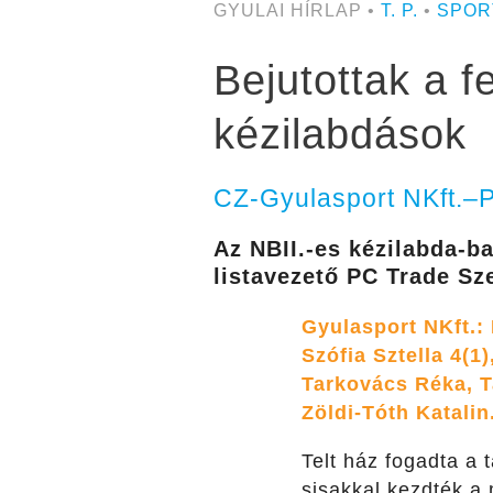
GYULAI HÍRLAP •
T. P.
•
SPOR
Bejutottak a f
kézilabdások
CZ-Gyulasport NKft.–
Az NBII.-es kézilabda-b
listavezető PC Trade Sz
Gyulasport NKft.: 
Szófia Sztella 4(1
Tarkovács Réka, T
Zöldi-Tóth Katalin
Telt ház fogadta a 
sisakkal kezdték a 