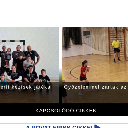
érfi kézisek játéka
Győzelemmel zártak az
KAPCSOLÓDÓ CIKKEK
A ROVAT FRISS CIKKEI