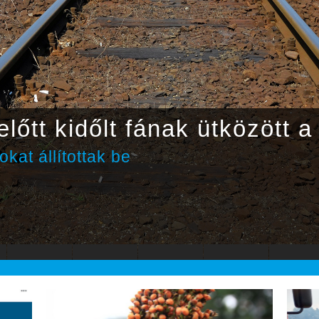
lőtt kidőlt fának ütközött a
kat állítottak be