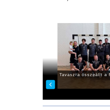
 tudtak nyerni az U18-
Tavaszra összeállt a f