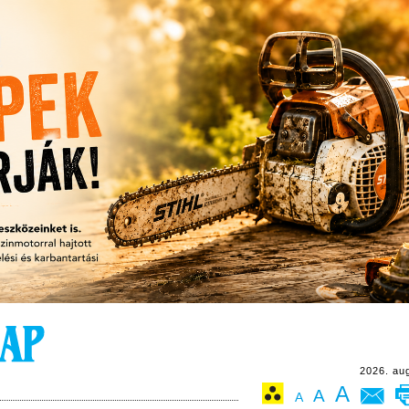
2026. au
A
A
A