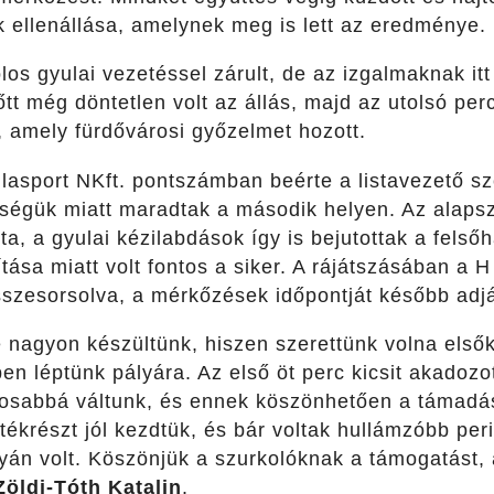
 ellenállása, amelynek meg is lett az eredménye.
ólos gyulai vezetéssel zárult, de az izgalmaknak it
lőtt még döntetlen volt az állás, majd az utolsó pe
 amely fürdővárosi győzelmet hozott.
lasport NKft. pontszámban beérte a listavezető sz
ségük miatt maradtak a második helyen. Az alap
a, a gyulai kézilabdások így is bejutottak a felsőh
ítása miatt volt fontos a siker. A rájátszásában a 
sszesorsolva, a mérkőzések időpontját később adj
nagyon készültünk, hiszen szerettünk volna elsőké
n léptünk pályára. Az első öt perc kicsit akadoz
tosabbá váltunk, és ennek köszönhetően a támadás
átékrészt jól kezdtük, és bár voltak hullámzóbb pe
lyán volt. Köszönjük a szurkolóknak a támogatást,
Zöldi-Tóth Katalin
.