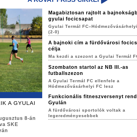
Magabiztosan rajtolt a bajnokság
gyulai focicsapat
Gyulai Termál FC–Hódmezővásárhelyi
(2-0)
A bajnoki cím a fürdővárosi focic
célja
Ma kezdi a szezont a Gyulai Termál F
Szombaton startol az NB III.-as
futballszezon
A Gyulai Termál FC ellenfele a
Hódmezővásárhelyi FC lesz
Funkcionális fitneszversenyt ren
IK A GYULAI
Gyulán
A fürdővárosi sportolók voltak a
legeredményesebbek
augusztus 8-án
lva SKE
yán