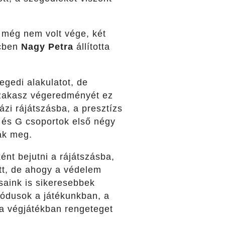
t még nem volt vége, két
rcben
Nagy Petra
állította
egedi alakulatot, de
szakasz végeredményét ez
ázi rájátszásba, a presztízs
H és G csoportok első négy
ák meg.
nt bejutni a rájátszásba,
ott, de ahogy a védelem
aink is sikeresebbek
riódusok a játékunkban, a
 a végjátékban rengeteget