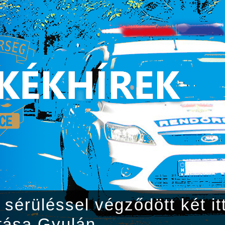
sérüléssel végződött két itt
tása Gyulán