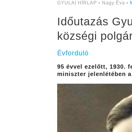
GYULAI HÍRLAP • Nagy Éva •
Időutazás Gyul
községi polgári
Évforduló
95 évvel ezelőtt, 1930. 
miniszter jelenlétében a