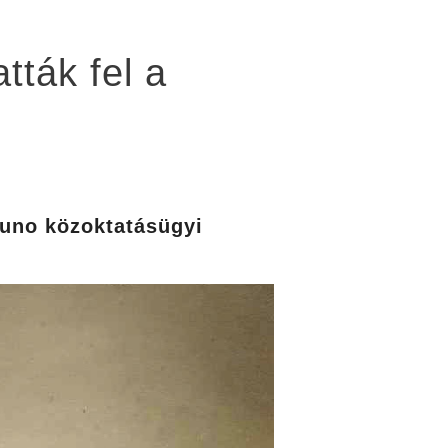
tták fel a
 Kuno közoktatásügyi