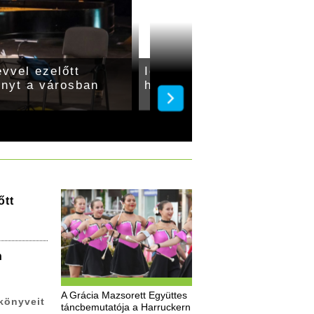
vvel ezelőtt
Időutazás Gyulán – 160 é
enyt a városban
hunyt el Nuszbek József
őtt
n
A Grácia Mazsorett Együttes
könyveit
táncbemutatója a Harruckern