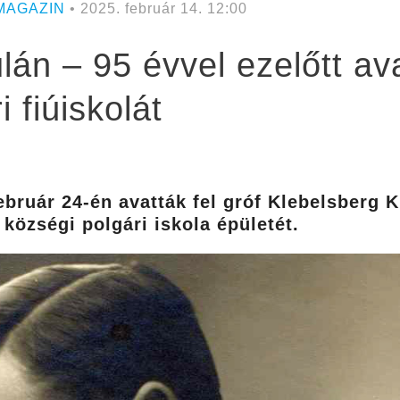
MAGAZIN
• 2025. február 14. 12:00
án – 95 évvel ezelőtt ava
 fiúiskolát
február 24-én avatták fel gróf Klebelsberg
 községi polgári iskola épületét.