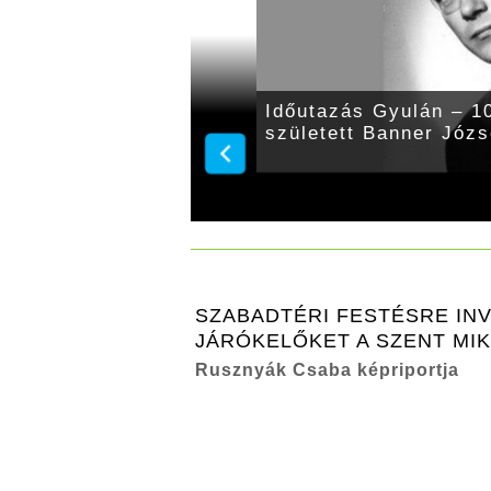
115 évvel ezelőtt Kéry
Időutazás Gyulán – 10
rmegye főispánja
született Banner Józs
SZABADTÉRI FESTÉSRE INV
JÁRÓKELŐKET A SZENT MI
Rusznyák Csaba képriportja