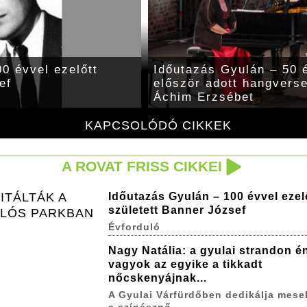
0 évvel ezelőtt
Időutazás Gyulán – 50 é
ef
először adott hangvers
Áchim Erzsébet
KAPCSOLÓDÓ CIKKEK
A ROVAT FRISS CIKKEI
Időutazás Gyulán – 100 évvel ezel
ITÁLTÁK A
született Banner József
KLÓS PARKBAN
Évforduló
Nagy Natália: a gyulai strandon é
vagyok az egyike a tikkadt
nőcskenyájnak...
A Gyulai Várfürdőben dedikálja mese