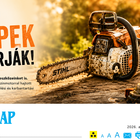
2026. 
A
A
A