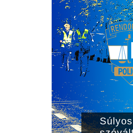
Súlyos 
szóvál