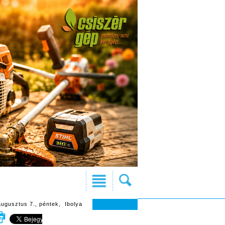
augusztus 7., péntek, Ibolya