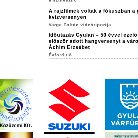
a színésznő
A rajzfilmek voltak a fókuszban a 
kvízversenyen
Varga Zoltán videóriportja
Időutazás Gyulán – 50 évvel ezelő
először adott hangversenyt a vár
Áchim Erzsébet
Évforduló