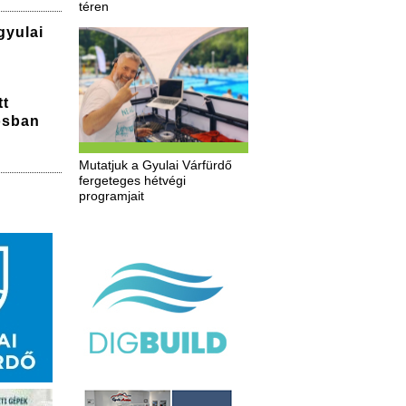
téren
gyulai
tt
osban
Mutatjuk a Gyulai Várfürdő
fergeteges hétvégi
programjait