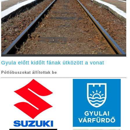
Gyula előtt kidőlt fának ütközött a vonat
Pótlóbuszokat állítottak be