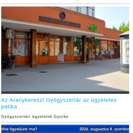
Az Aranykereszt Gyógyszertár az ügyeletes
patika
Gyógyszertári ügyeletek Gyulán