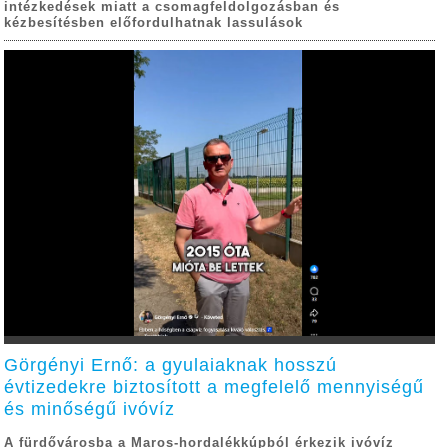
intézkedések miatt a csomagfeldolgozásban és
kézbesítésben előfordulhatnak lassulások
Görgényi Ernő: a gyulaiaknak hosszú
évtizedekre biztosított a megfelelő mennyiségű
és minőségű ivóvíz
A fürdővárosba a Maros-hordalékkúpból érkezik ivóvíz