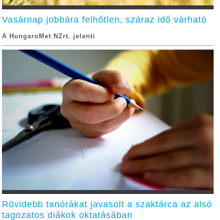
Vasárnap jobbára felhőtlen, száraz idő várható
A HungaroMet NZrt. jelenti
Rövidebb tanórákat javasolt a szaktárca az alsó
tagozatos diákok oktatásában