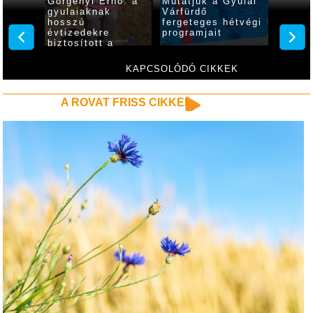
lőre
Görgényi Ernő: a
Mutatjuk a Gyulai
Zavart
ég
gyulaiaknak
Várfürdő
üzemel
sra
hosszú
fergeteges hétvégi
Várfür
évtizedekre
programjait
biztosított a
megfelelő
mennyiségű és
KAPCSOLÓDÓ CIKKEK
minőségű ivóvíz
A ROVAT FRISS CIKKEI