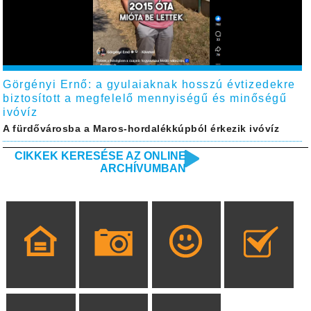
Görgényi Ernő: a gyulaiaknak hosszú évtizedekre
biztosított a megfelelő mennyiségű és minőségű
ivóvíz
A fürdővárosba a Maros-hordalékkúpból érkezik ivóvíz
CIKKEK KERESÉSE AZ ONLINE
ARCHÍVUMBAN