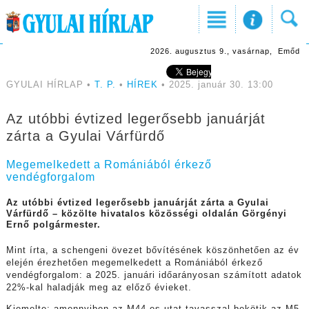
2026. augusztus 9., vasárnap, Emőd
GYULAI HÍRLAP •
T. P.
•
HÍREK
• 2025. január 30. 13:00
Az utóbbi évtized legerősebb januárját
zárta a Gyulai Várfürdő
Megemelkedett a Romániából érkező
vendégforgalom
Az utóbbi évtized legerősebb januárját zárta a Gyulai
Várfürdő – közölte hivatalos közösségi oldalán Görgényi
Ernő polgármester.
Mint írta, a
schengeni övezet bővítésének köszönhetően az év
elején érezhetően megemelkedett a Romániából érkező
vendégforgalom: a 2025. januári időarányosan számított adatok
22%-kal haladják meg az előző évieket.
Kiemelte: amennyiben az M44-es utat tavasszal bekötik az M5-