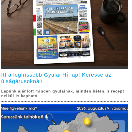
Itt a legfrissebb Gyulai Hírlap! Keresse az
újságárusoknál!
Lapunk ajánlott minden gyulainak, minden héten, s recept
nélkül is kapható