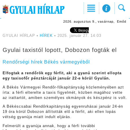
2026. augusztus 9., vasárnap, Emőd
GYULAI HÍRLAP •
HÍREK
• 2025. január 27. 14:03
Gyulai taxistól lopott, Dobozon fogták el
Rendőrségi hírek Békés vármegyéből
Elfogtak a rendőrök egy férfit, aki a gyanú szerint ellopta
egy taxisofőr pénztárcáját január 22-e körül Gyulán.
A Békés Vármegyei Rendőr-főkapitányság közleményében azt
írta: a férfi elterelte a taxis figyelmét, közben magához vette
az irattartót, amiben személyes okmányok és készpénz is volt.
A Békéscsabai Rendőrkapitányság egyenruhásai január 24-én
19 óra körül Dobozon állították elő a férfit, aki ellen lopás
vétség gyanúja miatt indult eljárás.
Felmerült a gyanúja annak, hogy a férfi további