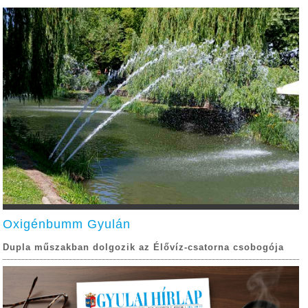
Oxigénbumm Gyulán
Dupla műszakban dolgozik az Élővíz-csatorna csobogója