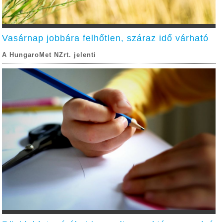
Vasárnap jobbára felhőtlen, száraz idő várható
A HungaroMet NZrt. jelenti