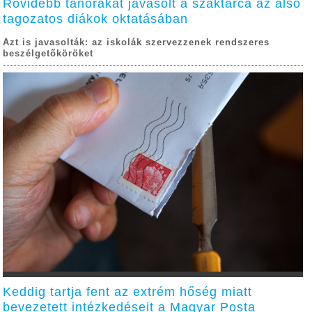
Rövidebb tanórákat javasolt a szaktárca az alsó
tagozatos diákok oktatásában
Azt is javasolták: az iskolák szervezzenek rendszeres
beszélgetőköröket
Keddig tartja fent az extrém hőség miatt
bevezetett intézkedéseit a Magyar Posta