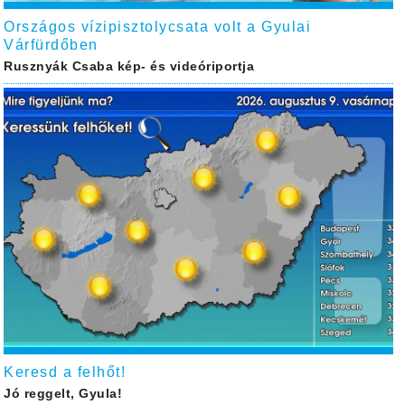
Országos vízipisztolycsata volt a Gyulai
Várfürdőben
Rusznyák Csaba kép- és videóriportja
Keresd a felhőt!
Jó reggelt, Gyula!