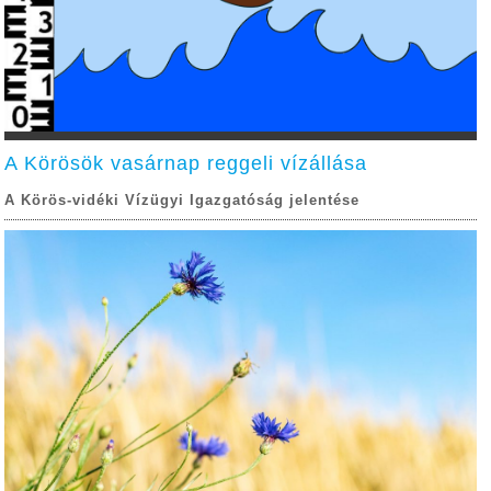
A Körösök vasárnap reggeli vízállása
A Körös-vidéki Vízügyi Igazgatóság jelentése