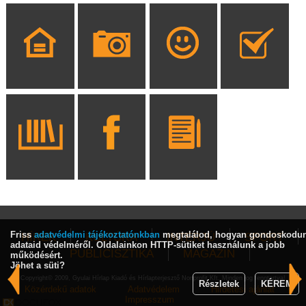
Friss
adatvédelmi tájékoztatónkban
megtalálod, hogyan gondoskodu
HÍREK
KULTÚRA
INTERJÚ
SPORT
adataid védelméről. Oldalainkon HTTP-sütiket használunk a jobb
PUBLICISZTIKA
MAGAZIN
működésért.
Jöhet a süti?
Copyright© 2009, Gyulai Hírlap Kiadó és Hírlapterjesztő Nonprofit Kft. Minden jog fenntartva!
Részletek
KÉREM
Közérdekű adatok
Adatvédelem
Hirdetési ajánlat
Impresszum