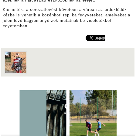
ezeknek a harcászati eszközöknek az erejét.
Kiemelték: a sorozatlövést követően a várban az érdeklődők
kézbe is vehetik a középkori replika fegyvereket, amelyeket a
jelen lévő hagyományőrzők mutatnak be viseletükkel
egyetemben.