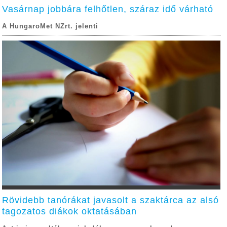
Vasárnap jobbára felhőtlen, száraz idő várható
A HungaroMet NZrt. jelenti
Rövidebb tanórákat javasolt a szaktárca az alsó
tagozatos diákok oktatásában