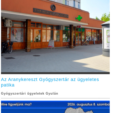
Az Aranykereszt Gyógyszertár az ügyeletes
patika
Gyógyszertári ügyeletek Gyulán