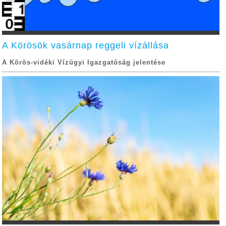
A Körösök vasárnap reggeli vízállása
A Körös-vidéki Vízügyi Igazgatóság jelentése