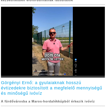
kézbesítésben előfordulhatnak lassulások
Görgényi Ernő: a gyulaiaknak hosszú
évtizedekre biztosított a megfelelő mennyiségű
és minőségű ivóvíz
A fürdővárosba a Maros-hordalékkúpból érkezik ivóvíz