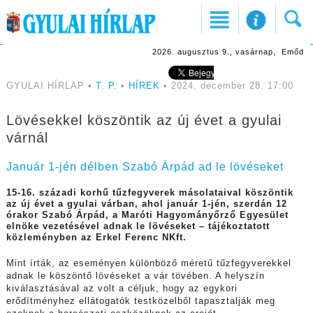
2026. augusztus 9., vasárnap, Emőd
GYULAI HÍRLAP •
T. P.
•
HÍREK
• 2024. december 28. 17:00
Lövésekkel köszöntik az új évet a gyulai
várnál
Január 1-jén délben Szabó Árpád ad le lövéseket
15-16. századi korhű tűzfegyverek másolataival köszöntik
az új évet a gyulai várban, ahol január 1-jén, szerdán 12
órakor Szabó Árpád, a Maróti Hagyományőrző Egyesület
elnöke vezetésével adnak le lövéseket – tájékoztatott
közleményben az Erkel Ferenc NKft.
Mint írták, az eseményen különböző méretű tűzfegyverekkel
adnak le köszöntő lövéseket a vár tövében. A helyszín
kiválasztásával az volt a céljuk, hogy az egykori
erődítményhez ellátogatók testközelből tapasztalják meg