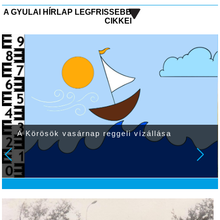
A GYULAI HÍRLAP LEGFRISSEBB
CIKKEI
A Körösök vasárnap reggeli vízállása