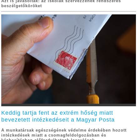
Azt is javasolták: az iskolák szervezzenek rendszeres
beszélgetőköröket
Keddig tartja fent az extrém hőség miatt
bevezetett intézkedéseit a Magyar Posta
A munkatársak egészségének védelme érdekében hozott
intézkedések miatt a csomagfeldolgozásban és