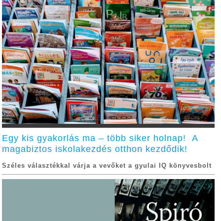
Egy kis gyakorlás ma – több siker holnap! A
magabiztos iskolakezdés otthon kezdődik!
Széles választékkal várja a vevőket a gyulai IQ könyvesbolt