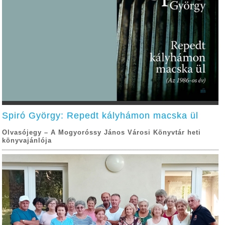
Spiró György: Repedt kályhámon macska ül
Olvasójegy – A Mogyoróssy János Városi Könyvtár heti
könyvajánlója