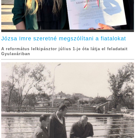
Józsa Imre szeretné megszólítani a fiatalokat
A református lelkipásztor július 1-je óta látja el feladatait
Gyulaváriban