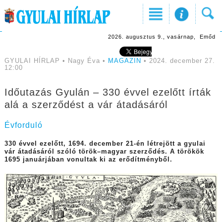
2026. augusztus 9., vasárnap, Emőd
GYULAI HÍRLAP • Nagy Éva •
MAGAZIN
• 2024. december 27.
12:00
Időutazás Gyulán – 330 évvel ezelőtt írták
alá a szerződést a vár átadásáról
Évforduló
330 évvel ezelőtt, 1694. december 21-én létrejött a gyulai
vár átadásáról szóló török–magyar szerződés. A törökök
1695 januárjában vonultak ki az erődítményből.