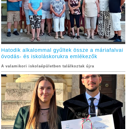
Hatodik alkalommal gyűltek össze a máriafalvai
óvodás- és iskoláskorukra emlékezők
A valamikori iskolaépületben találkoztak újra