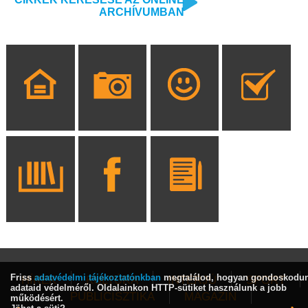
ARCHÍVUMBAN
Friss
adatvédelmi tájékoztatónkban
megtalálod, hogyan gondoskodu
HÍREK
KULTÚRA
INTERJÚ
SPORT
adataid védelméről. Oldalainkon HTTP-sütiket használunk a jobb
PUBLICISZTIKA
MAGAZIN
működésért.