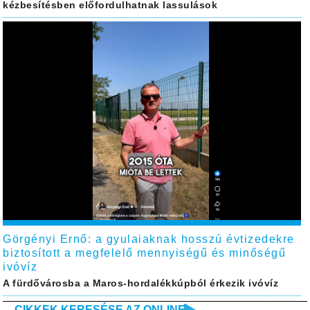
kézbesítésben előfordulhatnak lassulások
Görgényi Ernő: a gyulaiaknak hosszú évtizedekre
biztosított a megfelelő mennyiségű és minőségű
ivóvíz
A fürdővárosba a Maros-hordalékkúpból érkezik ivóvíz
CIKKEK KERESÉSE AZ ONLINE