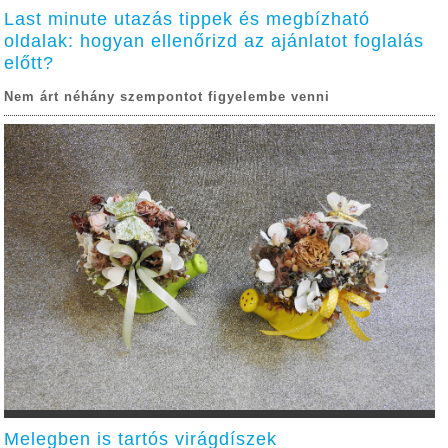
Last minute utazás tippek és megbízható
oldalak: hogyan ellenőrizd az ajánlatot foglalás
előtt?
Nem árt néhány szempontot figyelembe venni
Melegben is tartós virágdíszek