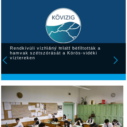
Rendkívüli vízhiány miatt betiltották a
hamvak szétszórását a Körös-vidéki
víztereken