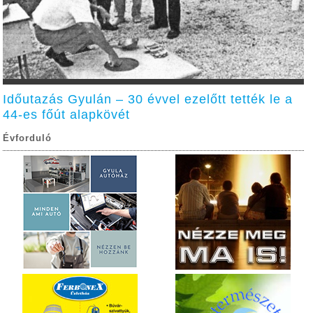
Időutazás Gyulán – 30 évvel ezelőtt tették le a
44-es főút alapkövét
Évforduló