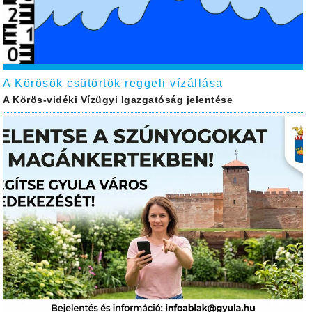
A Körösök csütörtök reggeli vízállása
A Körös-vidéki Vízügyi Igazgatóság jelentése