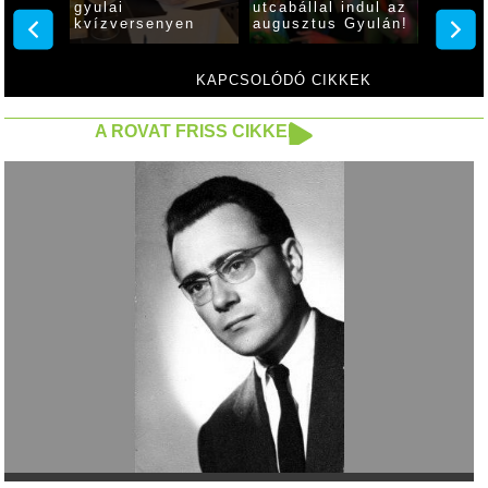
gyulai
utcabállal indul az
akói
kvízversenyen
augusztus Gyulán!
KAPCSOLÓDÓ CIKKEK
A ROVAT FRISS CIKKEI