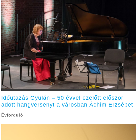
Időutazás Gyulán – 50 évvel ezelőtt először
adott hangversenyt a városban Áchim Erzsébet
Évforduló