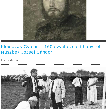
Időutazás Gyulán – 160 évvel ezelőtt hunyt el
Nuszbek József Sándor
Évforduló