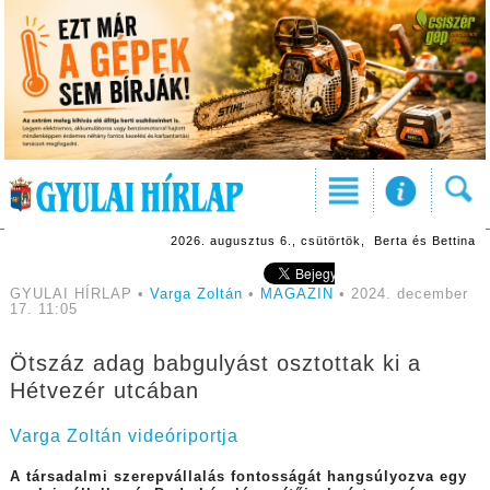
2026. augusztus 6., csütörtök, Berta és Bettina
GYULAI HÍRLAP •
Varga Zoltán
•
MAGAZIN
• 2024. december
17. 11:05
Ötszáz adag babgulyást osztottak ki a
Hétvezér utcában
Varga Zoltán videóriportja
A társadalmi szerepvállalás fontosságát hangsúlyozva egy