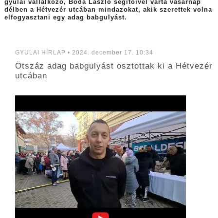
gyulai vállalkozó, Boda László segítőivel várta vasárnap
délben a Hétvezér utcában mindazokat, akik szerettek volna
elfogyasztani egy adag babgulyást.
GYULAI HÍRLAP • 2024. december 17. 10:34
Ötszáz adag babgulyást osztottak ki a Hétvezér
utcában