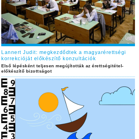
Lannert Judit: megkezdődtek a magyarérettségi
korrekcióját előkészítő konzultációk
Első lépésként teljesen megújították az érettségitétel-
előkészítő bizottságot