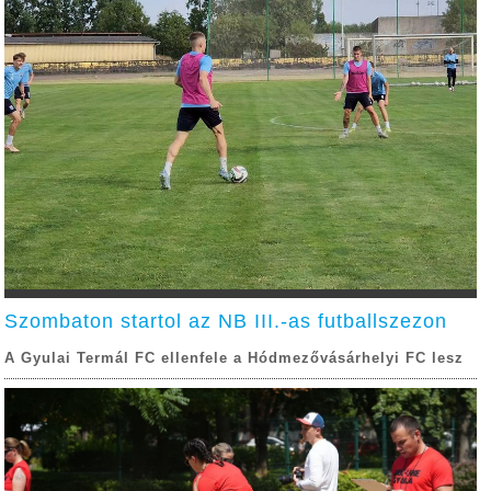
Szombaton startol az NB III.-as futballszezon
A Gyulai Termál FC ellenfele a Hódmezővásárhelyi FC lesz