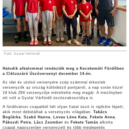
Fotó: Gyulai Várfürdő
Hatodik alkalommal rendezték meg a Kecskeméti Fürdőben
a Cikluszáró Úszóversenyt december 14-én.
Az idei év utolsó versenyére szép számmal érkeztek
versenyzők az ország különböző pontjairól, a nap során közel
19 klub 284 versenyzője mérettette meg magát. A mezőnyben
ott volt a Gyulai Várfürdő úszószakosztálya is.
A fürdővárosi csapatból hét olyan fiatal úszó is rajtkőre lépett,
akik most debütáltak a versenyzés világában.
Takács
Boglárka
,
Szabó Hanna
,
Lovas Léna Kata
,
Fekete Anna
,
Pákozdi Petra
,
Lácz Zsombor
és
Fekete Tamás
alkotta
csapat nagyszerűen versenyzett és több meglepetés