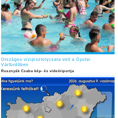
Országos vízipisztolycsata volt a Gyulai
Várfürdőben
Rusznyák Csaba kép- és videóriportja