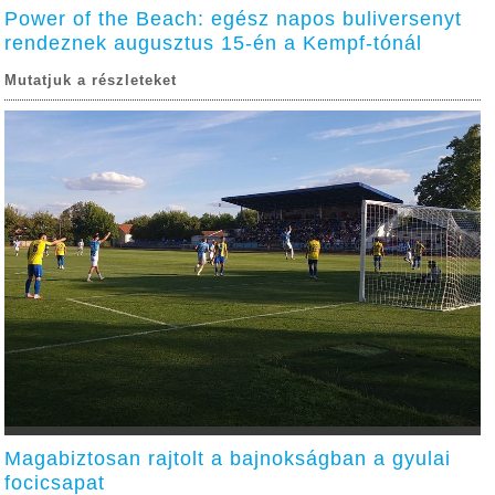
Power of the Beach: egész napos buliversenyt
rendeznek augusztus 15-én a Kempf-tónál
Mutatjuk a részleteket
Magabiztosan rajtolt a bajnokságban a gyulai
focicsapat