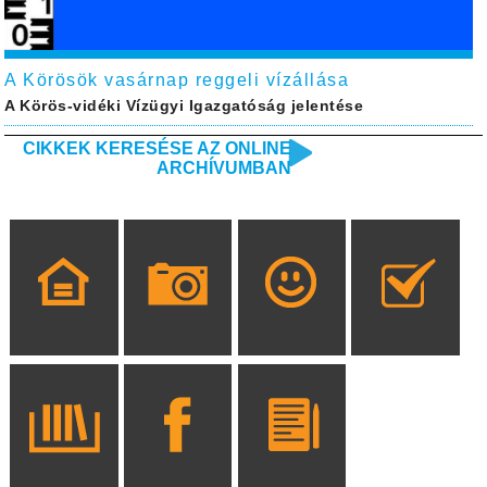
A Körösök vasárnap reggeli vízállása
A Körös-vidéki Vízügyi Igazgatóság jelentése
CIKKEK KERESÉSE AZ ONLINE
ARCHÍVUMBAN