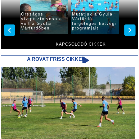
Országos
Mutatjuk a Gyulai
Zavart
ival
vízipisztolycsata
Várfürdő
üzemel
bával
volt a Gyulai
fergeteges hétvégi
Várfür
Várfürdőben
programjait
a
ürdőben
KAPCSOLÓDÓ CIKKEK
A ROVAT FRISS CIKKEI