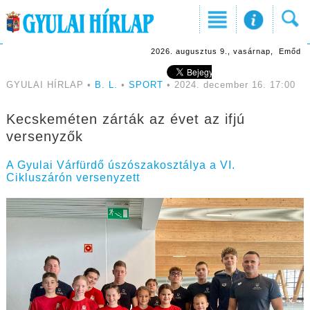
2026. augusztus 9., vasárnap, Emőd
GYULAI HÍRLAP •
B. L.
•
SPORT
• 2024. december 16. 17:00
Kecskeméten zárták az évet az ifjú
versenyzők
A Gyulai Várfürdő úszószakosztálya a VI.
Cikluszárón versenyzett