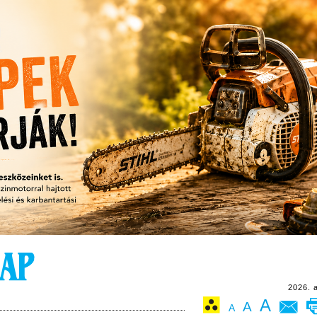
2026. 
A
A
A