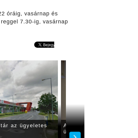
22 óráig, vasárnap és
 reggel 7.30-ig, vasárnap
tár az ügyeletes
A Pándy Kórház Gyógysze
ügyeletes patika