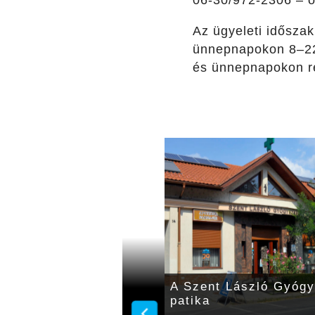
Az ügyeleti idősza
ünnepnapokon 8–22 ó
és ünnepnapokon reg
ógyszertár az
A Szent László Gyógy
patika