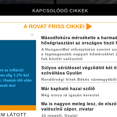
KAPCSOLÓDÓ CIKKEK
A ROVAT FRISS CIKKEI
Másodfokúra mérsékelte a harma
hőségriasztást az országos tiszti
A HungaroMet előrejelzése szerint s
a legmagasabb nappali hőmérséklet 
fok között valószínű
Súlyos sérüléssel végződött két itt
szóváltása Gyulán
Rendőrségi hírek Békés vármegyéből
Már kapható hazai szőlő
Még nincs rá igazán kereslet
Ma is nagyon meleg lesz, de elszó
valószínű zápor, zivatar
EM LÁTOTT
Jó reggelt, Gyula!