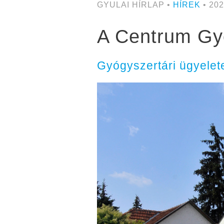
GYULAI HÍRLAP •
HÍREK
• 202
A Centrum Gyó
Gyógyszertári ügyelet