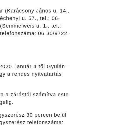
 (Karácsony János u. 14.,
chenyi u. 57., tel.: 06-
(
Semmelweis u. 1., tel.:
 telefonszáma: 06-30/9722-
2020. január 4-től Gyulán –
gy a rendes nyitvatartás
ka a zárástól számítva este
gelig.
gyszerész 30 percen belül
ógyszerész telefonszáma: