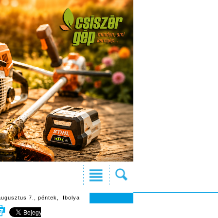
augusztus 7., péntek, Ibolya