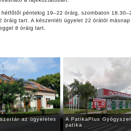
k hétfőtől péntekig 19–22 óráig, szombaton 18.30–
ráig tart. A készenléti ügyelet 22 órától másnap
gel 8 óráig tart.
szertár az ügyeletes
A PatikaPlus Gyógyszer
patika