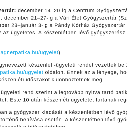
ertár:
december 14–20-ig a Centrum Gyógyszertár
), december 21–27-ig a Vári Élet Gyógyszertár (Szé
ber 28–január 3-ig a Pándy Kórház Gyógyszertár 
z az ügyeletes. A készenlétben lévő gyógyszerész
.wagnerpatika.hu/ugyelet
)
ynevezett készenléti-ügyeleti rendet vezettek be 
patika.hu/ugyelet
oldalon. Ennek az a lényege, ho
 készenléti időszakot különböztetnek meg.
 ügyeleti rend szerint a legtovább nyitva tartó pati
tet. Este 10 után készenléti ügyeletet tartanak reg
ban a gyógyszer kiadását a készenlétben lévő gyó
n történő behívása esetén. A készenlétben lévő gy
lvasható a tájékoztatóban.