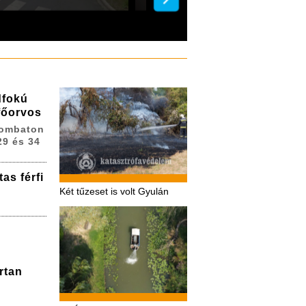
dfokú
 főorvos
zombaton
29 és 34
as férfi
Két tűzeset is volt Gyulán
rtan