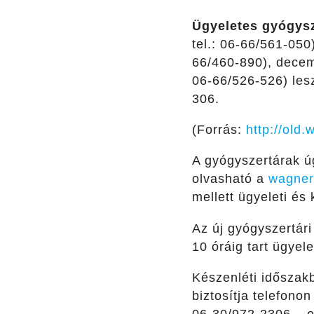
Ügyeletes gyógysz
tel.: 06-66/561-050
66/460-890), decem
06-66/526-526)
les
306.
(Forrás:
http://old
A gyógyszertárak úg
olvasható a
wagner
mellett ügyeleti és
Az új gyógyszertári
10 óráig tart ügyele
Készenléti időszak
biztosítja telefono
06-30/972-2306 – o