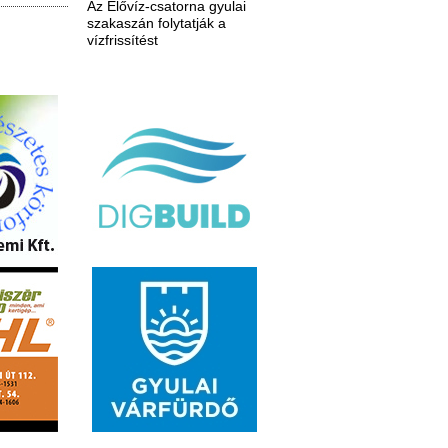
Az Élővíz-csatorna gyulai
szakaszán folytatják a
vízfrissítést