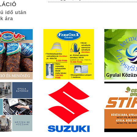
LÁCIÓ
zú idő után
k ára