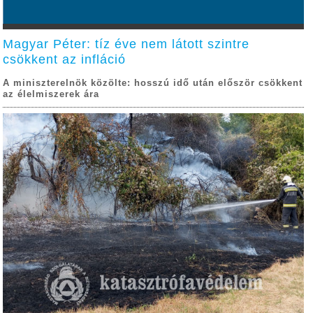
Magyar Péter: tíz éve nem látott szintre
csökkent az infláció
A miniszterelnök közölte: hosszú idő után először csökkent
az élelmiszerek ára