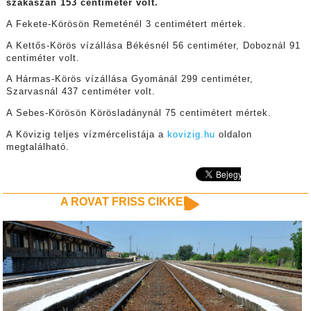
szakaszán 153 centiméter volt.
A Fekete-Körösön Remeténél 3 centimétert mértek.
A Kettős-Körös vízállása Békésnél 56 centiméter, Doboznál 91
centiméter volt.
A Hármas-Körös vízállása Gyománál 299 centiméter,
Szarvasnál 437 centiméter volt.
A Sebes-Körösön Körösladánynál 75 centimétert mértek.
A Kövizig teljes vízmércelistája a
kovizig.hu
oldalon
megtalálható.
A ROVAT FRISS CIKKEI