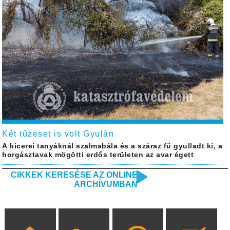
Két tűzeset is volt Gyulán
A bicerei tanyáknál szalmabála és a száraz fű gyulladt ki, a
horgásztavak mögötti erdős területen az avar égett
CIKKEK KERESÉSE AZ ONLINE
ARCHÍVUMBAN