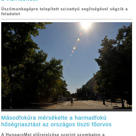
Úszómunkagépre telepített szivattyú segítségével végzik a
feladatot
Másodfokúra mérsékelte a harmadfokú
hőségriasztást az országos tiszti főorvos
A HungaroMet előrejelzése szerint szombaton a