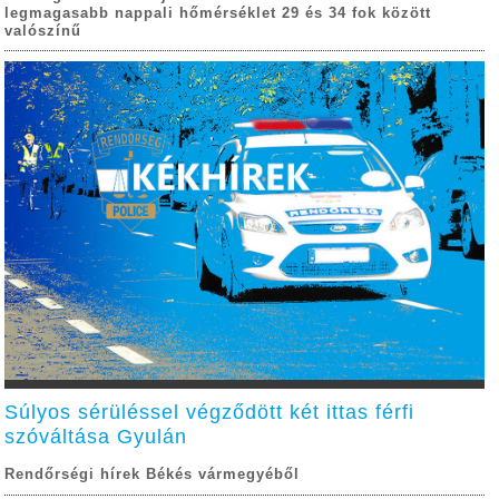
legmagasabb nappali hőmérséklet 29 és 34 fok között
valószínű
Súlyos sérüléssel végződött két ittas férfi
szóváltása Gyulán
Rendőrségi hírek Békés vármegyéből