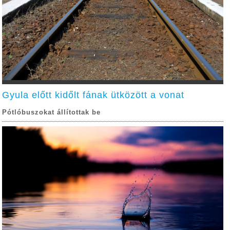
Gyula előtt kidőlt fának ütközött a vonat
Pótlóbuszokat állítottak be