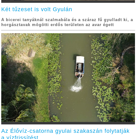
Két tűzeset is volt Gyulán
A bicerei tanyáknál szalmabála és a száraz fű gyulladt ki, a
horgásztavak mögötti erdős területen az avar égett
Az Élővíz-csatorna gyulai szakaszán folytatják
a vízfrissítést