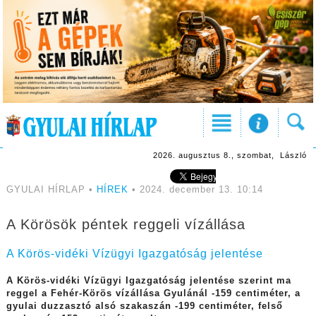
2026. augusztus 8., szombat, László
GYULAI HÍRLAP •
HÍREK
• 2024. december 13. 10:14
A Körösök péntek reggeli vízállása
A Körös-vidéki Vízügyi Igazgatóság jelentése
A Körös-vidéki Vízügyi Igazgatóság jelentése szerint ma
reggel a Fehér-Körös vízállása Gyulánál -159 centiméter, a
gyulai duzzasztó alsó szakaszán -199 centiméter, felső