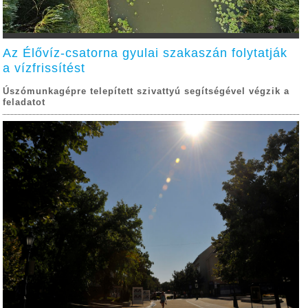
Az Élővíz-csatorna gyulai szakaszán folytatják
a vízfrissítést
Úszómunkagépre telepített szivattyú segítségével végzik a
feladatot