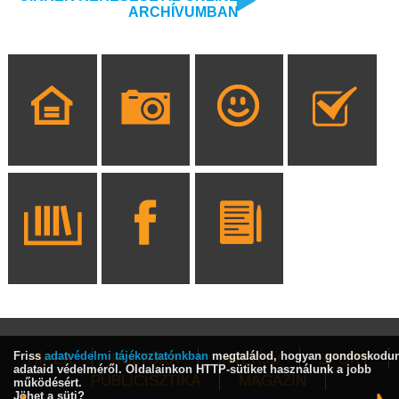
ARCHÍVUMBAN
Friss
adatvédelmi tájékoztatónkban
megtalálod, hogyan gondoskodu
HÍREK
KULTÚRA
INTERJÚ
SPORT
adataid védelméről. Oldalainkon HTTP-sütiket használunk a jobb
PUBLICISZTIKA
MAGAZIN
működésért.
Jöhet a süti?