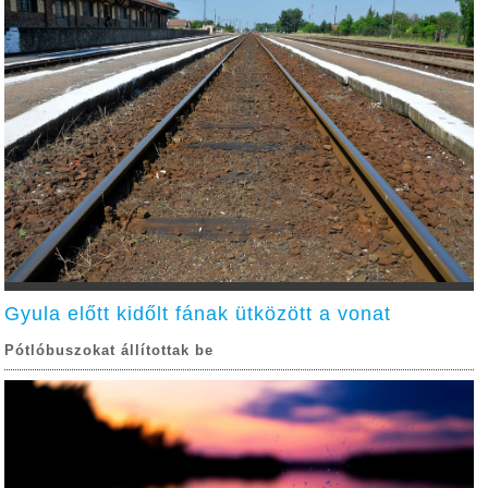
Gyula előtt kidőlt fának ütközött a vonat
Pótlóbuszokat állítottak be