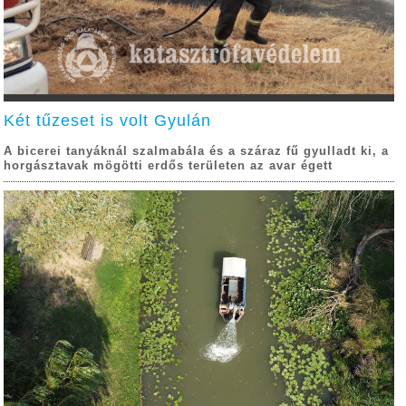
Két tűzeset is volt Gyulán
A bicerei tanyáknál szalmabála és a száraz fű gyulladt ki, a
horgásztavak mögötti erdős területen az avar égett