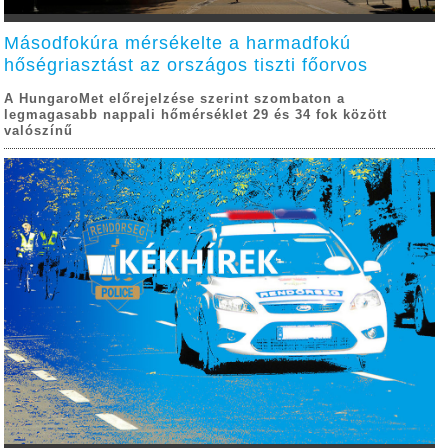
Másodfokúra mérsékelte a harmadfokú
hőségriasztást az országos tiszti főorvos
A HungaroMet előrejelzése szerint szombaton a
legmagasabb nappali hőmérséklet 29 és 34 fok között
valószínű