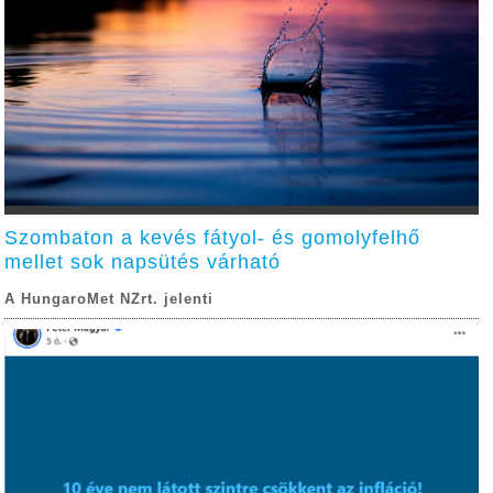
Szombaton a kevés fátyol- és gomolyfelhő
mellet sok napsütés várható
A HungaroMet NZrt. jelenti