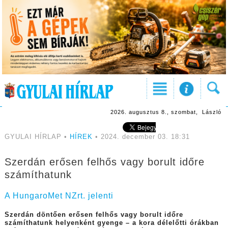
2026. augusztus 8., szombat, László
GYULAI HÍRLAP •
HÍREK
• 2024. december 03. 18:31
Szerdán erősen felhős vagy borult időre
számíthatunk
A HungaroMet NZrt. jelenti
Szerdán döntően erősen felhős vagy borult időre
számíthatunk helyenként gyenge – a kora délelőtti órákban