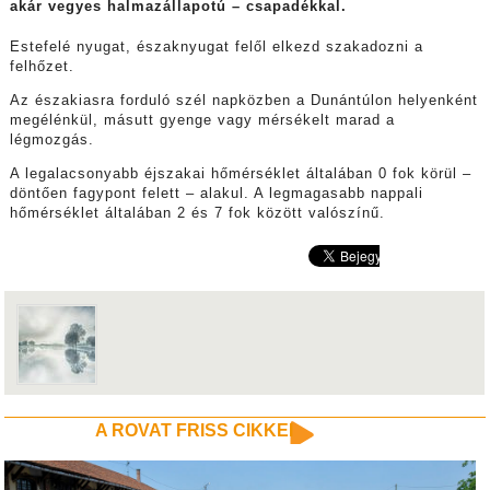
akár vegyes halmazállapotú – csapadékkal.
Estefelé nyugat, északnyugat felől elkezd szakadozni a
felhőzet.
Az északiasra forduló szél napközben a Dunántúlon helyenként
megélénkül, másutt gyenge vagy mérsékelt marad a
légmozgás.
A legalacsonyabb éjszakai hőmérséklet általában 0 fok körül –
döntően fagypont felett – alakul. A legmagasabb nappali
hőmérséklet általában 2 és 7 fok között valószínű.
A ROVAT FRISS CIKKEI