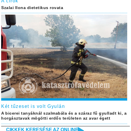
A cirok
Szalai Ilona dietetikus rovata
Két tűzeset is volt Gyulán
A bicerei tanyáknál szalmabála és a száraz fű gyulladt ki, a
horgásztavak mögötti erdős területen az avar égett
CIKKEK KERESÉSE AZ ONLINE