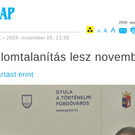
2026. au
A
A
A
K
• 2024. november 05. 13:38
omtalanítás lesz novem
rtást érint