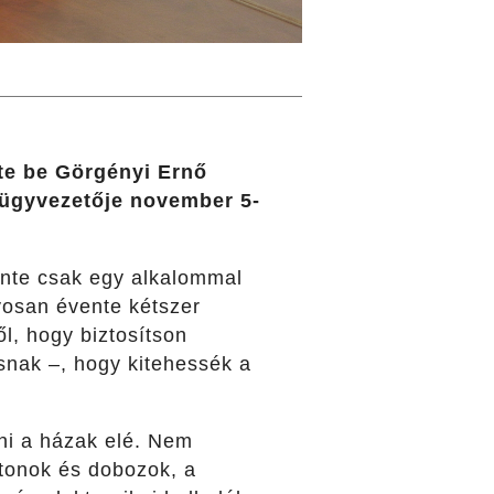
te be Görgényi Ernő
 ügyvezetője november 5-
ente csak egy alkalommal
yosan évente kétszer
l, hogy biztosítson
snak –, hogy kitehessék a
nni a házak elé. Nem
rtonok és dobozok, a