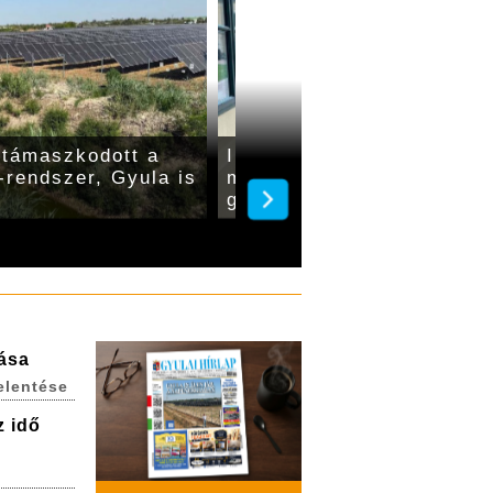
 támaszkodott a
Ingyenes hűsöléssel és
-rendszer, Gyula is
moziklasszikusokkal várja
gyulai Almásy-kastély
lása
elentése
z idő