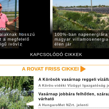
laiaknak hosszú
100%-ban napenergiára
t a megfelelő
magyar villamosenergia
gű ivóvíz
élen jár
KAPCSOLÓDÓ CIKKEK
A ROVAT FRISS CIKKEI
A Körösök vasárnap reggeli vízál
A Körös-vidéki Vízügyi Igazgatóság j
Vasárnap jobbára felhőtlen, szára
várható
A HungaroMet NZrt. jelenti