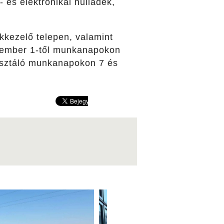
 és elektronikai hulladék,
ékkezelő telepen, valamint
ovember 1-től munkanapokon
posztáló munkanapokon 7 és