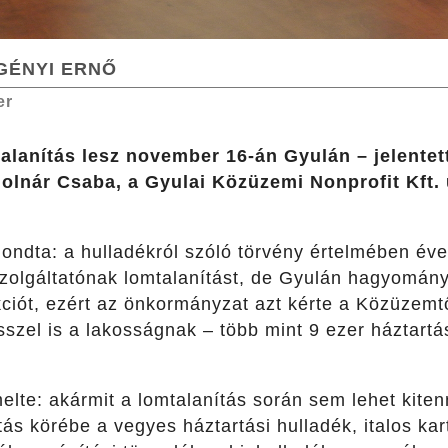
GÉNYI ERNŐ
er
lanítás lesz november 16-án Gyulán – jelentet
olnár Csaba, a Gyulai Közüzemi Nonprofit Kft.
ondta: a hulladékról szóló törvény értelmében év
 szolgáltatónak lomtalanítást, de Gyulán hagyomán
ciót, ezért az önkormányzat azt kérte a Közüzemtő
szel is a lakosságnak – több mint 9 ezer háztartá
elte: akármit a lomtalanítás során sem lehet kite
ítás körébe a vegyes háztartási hulladék, italos ka