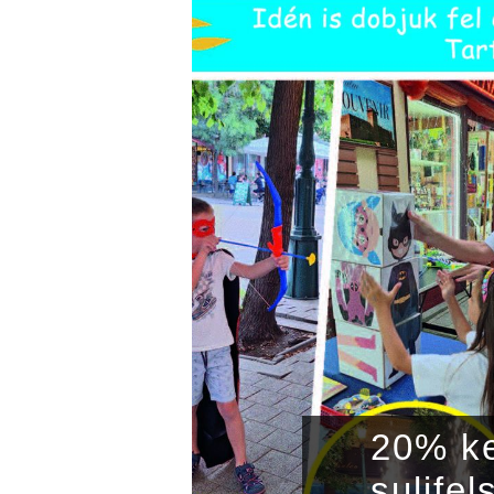
20% ke
sulife