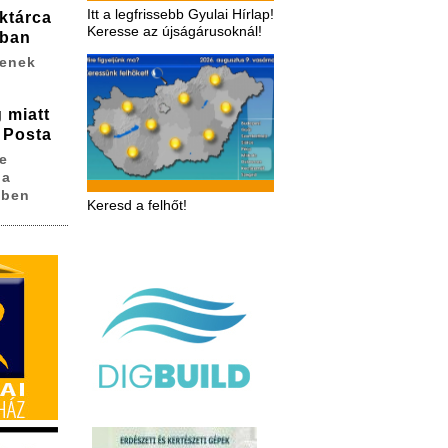
Itt a legfrissebb Gyulai Hírlap!
ktárca
Keresse az újságárusoknál!
ában
zenek
 miatt
 Posta
e
 a
sben
Keresd a felhőt!