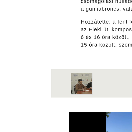
csomagolási hulladé
a gumiabroncs, vala
Hozzátette: a fent 
az Eleki úti kompo
6 és 16 óra között
15 óra között, szom