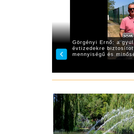
köszöntötték 95.
Görgényi Ernő: a gyu
évtizedekre biztosítot
mennyiségű és minősé