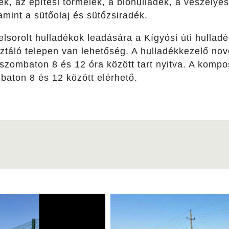
k, az építési törmelék, a biohulladék, a veszélyes-
mint a sütőolaj és sütőzsiradék.
felsorolt hulladékok leadására a Kígyósi úti hullad
sztáló telepen van lehetőség. A hulladékkezelő n
, szombaton 8 és 12 óra között tart nyitva. A kom
baton 8 és 12 között elérhető.