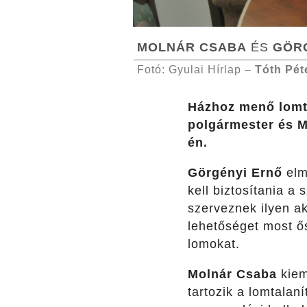
MOLNÁR CSABA
ÉS
GÖR
Fotó: Gyulai Hírlap –
Tóth Pét
Házhoz menő lomta
polgármester és M
én.
Görgényi Ernő
elm
kell biztosítania a
szerveznek ilyen ak
lehetőséget most ős
lomokat.
Molnár Csaba
kiem
tartozik a lomtalan