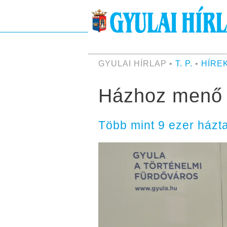
GYULAI HÍRLAP •
T. P.
•
HÍRE
Házhoz menő l
Több mint 9 ezer házta