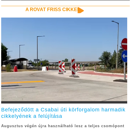
A ROVAT FRISS CIKKEI
Befejeződött a Csabai úti körforgalom harmadik
cikkelyének a felújítása
Augusztus végén újra használható lesz a teljes csomópont