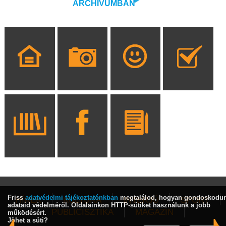
ARCHÍVUMBAN
Friss
adatvédelmi tájékoztatónkban
megtalálod, hogyan gondoskodu
HÍREK
KULTÚRA
INTERJÚ
SPORT
adataid védelméről. Oldalainkon HTTP-sütiket használunk a jobb
PUBLICISZTIKA
MAGAZIN
működésért.
Jöhet a süti?