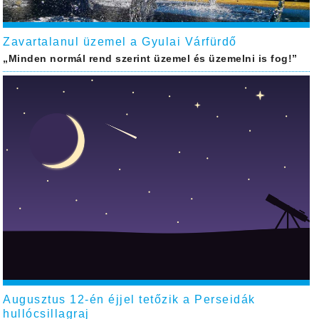
Zavartalanul üzemel a Gyulai Várfürdő
„Minden normál rend szerint üzemel és üzemelni is fog!”
Augusztus 12-én éjjel tetőzik a Perseidák
hullócsillagraj