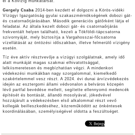
el a Kövizig munkatársát.
Gergely Csaba
2014-ben kezdett el dolgozni a Körös-vidéki
Vízügyi Igazgatóság gyulai szakaszmérnökségének dobozi gát-
és csatornaőrjárásában. Második generációs gátőrként látja el
feladatai. Az általa kezelt dobozi gát- és csatornaőrjárás
frekventált helyen található, kezeli a Tökföldi-tápcsatorna
szivornyáját, mely biztosítja a Vargahosszai-főcsatorna
vízellátását az öntözési időszakban, illetve felmerülő vízigény
esetén.
Tíz éve aktív résztvevője a vízügyi szolgálatnak, amely idő
alatt munkáját magas szakmai elhivatottsággal,
lelkiismeretesen és megbízhatóan végzi. A mindenkori
védekezési munkákban nagy szorgalommal, kiemelkedő
szakértelemmel vesz részt. A 2024. évi dunai árvízvédekezés
idején az esztergomi állami védvonalon a belváros közepén
lévő partfal bevédése mellett, segítette ellennyomó medencék
építését és bontását, állandó mosolyával, jókedvével
hozzájárult a védekezésben első alkalommal részt vevő
kollegák beilleszkedéséhez, közreműködött az önkéntesek
koordinálásában, személyiségével oldotta a feszültséget.