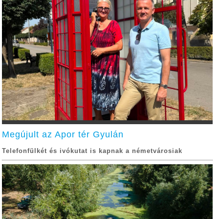
Megújult az Apor tér Gyulán
Telefonfülkét és ivókutat is kapnak a németvárosiak