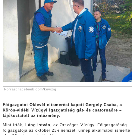
Forrás: facebook.com/kovizig
Főigazgatói Oklevél elismerést kapott Gergely Csaba, a
Körös-vidéki Vízügyi Igazgatóság gát- és csatornaőre –
tájékoztatott az intézmény.
Mint írták,
Láng István
, az Országos Vízügyi Főigazgatóság
főigazgatója az október 23-i nemzeti ünnep alkalmából ismerte