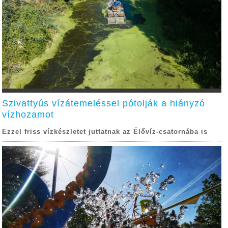
Szivattyús vízátemeléssel pótolják a hiányzó
vízhozamot
Ezzel friss vízkészletet juttatnak az Élővíz-csatornába is