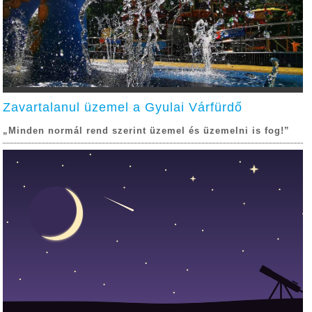
Zavartalanul üzemel a Gyulai Várfürdő
„Minden normál rend szerint üzemel és üzemelni is fog!”