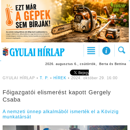
2026. augusztus 6., csütörtök, Berta és Bettina
GYULAI HÍRLAP •
T. P.
•
HÍREK
• 2024. október 29. 16:00
Főigazgatói elismerést kapott Gergely
Csaba
A nemzeti ünnep alkalmából ismerték el a Kövizig
munkatársát