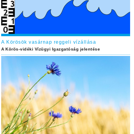
A Körösök vasárnap reggeli vízállása
A Körös-vidéki Vízügyi Igazgatóság jelentése