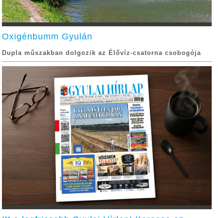
Oxigénbumm Gyulán
Dupla műszakban dolgozik az Élővíz-csatorna csobogója