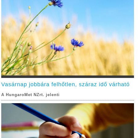
Vasárnap jobbára felhőtlen, száraz idő várható
A HungaroMet NZrt. jelenti