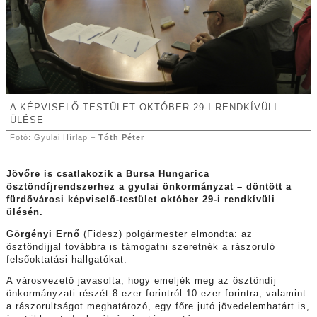
A KÉPVISELŐ-TESTÜLET OKTÓBER 29-I RENDKÍVÜLI
ÜLÉSE
Fotó: Gyulai Hírlap –
Tóth Péter
Jövőre is csatlakozik a Bursa Hungarica
ösztöndíjrendszerhez a gyulai önkormányzat – döntött a
fürdővárosi képviselő-testület október 29-i rendkívüli
ülésén.
Görgényi Ernő
(Fidesz) polgármester elmondta: az
ösztöndíjjal továbbra is támogatni szeretnék a rászoruló
felsőoktatási hallgatókat.
A városvezető javasolta, hogy emeljék meg az ösztöndíj
önkormányzati részét 8 ezer forintról 10 ezer forintra, valamint
a rászorultságot meghatározó, egy főre jutó jövedelemhatárt is,