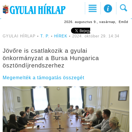
2026. augusztus 9., vasárnap, Emőd
GYULAI HÍRLAP •
T. P.
•
HÍREK
• 2024. október 29. 14:34
Jövőre is csatlakozik a gyulai
önkormányzat a Bursa Hungarica
ösztöndíjrendszerhez
Megemelték a támogatás összegét