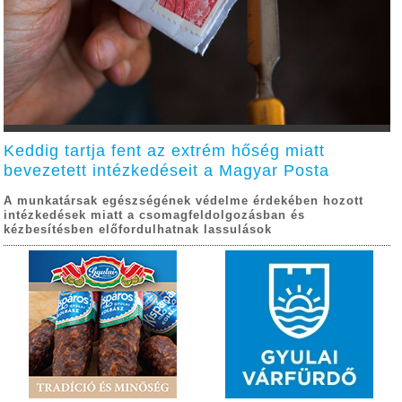
Keddig tartja fent az extrém hőség miatt
bevezetett intézkedéseit a Magyar Posta
A munkatársak egészségének védelme érdekében hozott
intézkedések miatt a csomagfeldolgozásban és
kézbesítésben előfordulhatnak lassulások