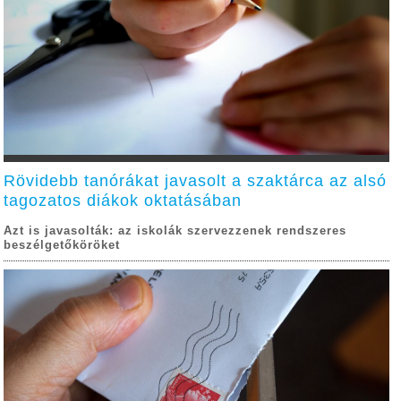
Rövidebb tanórákat javasolt a szaktárca az alsó
tagozatos diákok oktatásában
Azt is javasolták: az iskolák szervezzenek rendszeres
beszélgetőköröket