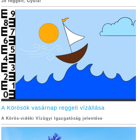
Jó reggelt, Gyula!
A Körösök vasárnap reggeli vízállása
A Körös-vidéki Vízügyi Igazgatóság jelentése