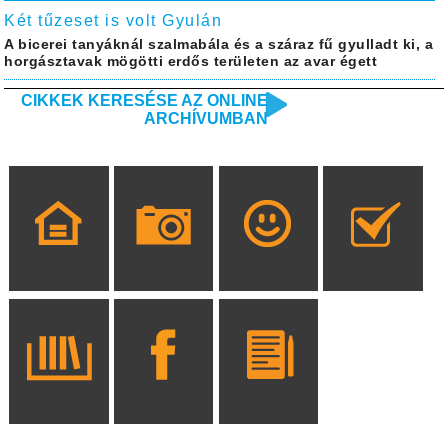
Két tűzeset is volt Gyulán
A bicerei tanyáknál szalmabála és a száraz fű gyulladt ki, a
horgásztavak mögötti erdős területen az avar égett
CIKKEK KERESÉSE AZ ONLINE
ARCHÍVUMBAN