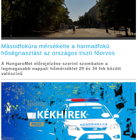
Másodfokúra mérsékelte a harmadfokú
hőségriasztást az országos tiszti főorvos
A HungaroMet előrejelzése szerint szombaton a
legmagasabb nappali hőmérséklet 29 és 34 fok között
valószínű