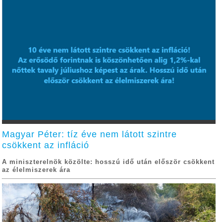
Magyar Péter: tíz éve nem látott szintre
csökkent az infláció
A miniszterelnök közölte: hosszú idő után először csökkent
az élelmiszerek ára