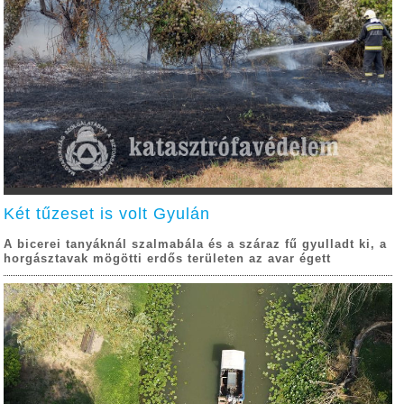
Két tűzeset is volt Gyulán
A bicerei tanyáknál szalmabála és a száraz fű gyulladt ki, a
horgásztavak mögötti erdős területen az avar égett