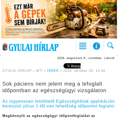
2026. augusztus 8., szombat, László
GYULAI HÍRLAP • MTI •
HÍREK
• 2024. október 28. 14:00
Sok páciens nem jelent meg a lefoglalt
időpontban az egészségügyi vizsgálaton
Az ingyenesen letölthető EgészségAblak applikáción
keresztül július 1-től van lehetőség időpontot foglalni
Megkönnyíti az egészségügyi időpontfoglalást az