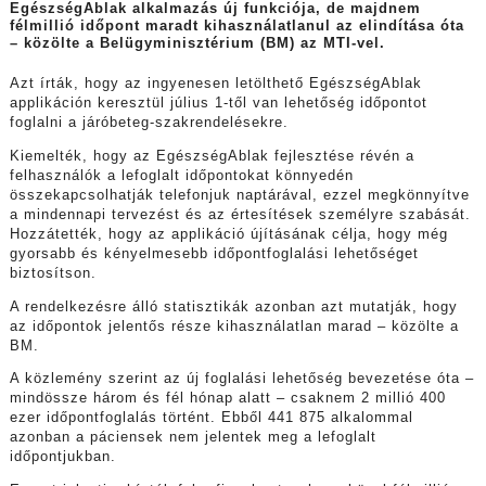
EgészségAblak alkalmazás új funkciója, de majdnem
félmillió időpont maradt kihasználatlanul az elindítása óta
– közölte a Belügyminisztérium (BM) az MTI-vel.
Azt írták, hogy az ingyenesen letölthető EgészségAblak
applikáción keresztül július 1-től van lehetőség időpontot
foglalni a járóbeteg-szakrendelésekre.
Kiemelték, hogy az EgészségAblak fejlesztése révén a
felhasználók a lefoglalt időpontokat könnyedén
összekapcsolhatják telefonjuk naptárával, ezzel megkönnyítve
a mindennapi tervezést és az értesítések személyre szabását.
Hozzátették, hogy az applikáció újításának célja, hogy még
gyorsabb és kényelmesebb időpontfoglalási lehetőséget
biztosítson.
A rendelkezésre álló statisztikák azonban azt mutatják, hogy
az időpontok jelentős része kihasználatlan marad – közölte a
BM.
A közlemény szerint az új foglalási lehetőség bevezetése óta –
mindössze három és fél hónap alatt – csaknem 2 millió 400
ezer időpontfoglalás történt. Ebből 441 875 alkalommal
azonban a páciensek nem jelentek meg a lefoglalt
időpontjukban.