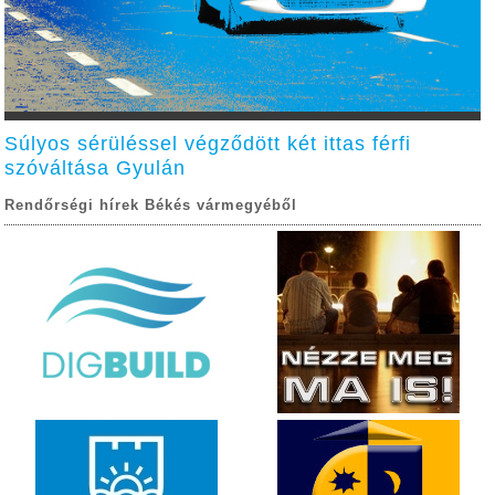
Súlyos sérüléssel végződött két ittas férfi
szóváltása Gyulán
Rendőrségi hírek Békés vármegyéből