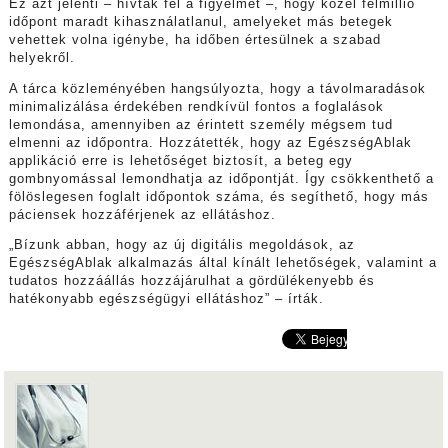
Ez azt jelenti – hívták fel a figyelmet –, hogy közel félmillió
időpont maradt kihasználatlanul, amelyeket más betegek
vehettek volna igénybe, ha időben értesülnek a szabad
helyekről.
A tárca közleményében hangsúlyozta, hogy a távolmaradások
minimalizálása érdekében rendkívül fontos a foglalások
lemondása, amennyiben az érintett személy mégsem tud
elmenni az időpontra. Hozzátették, hogy az EgészségAblak
applikáció erre is lehetőséget biztosít, a beteg egy
gombnyomással lemondhatja az időpontját. Így csökkenthető a
fölöslegesen foglalt időpontok száma, és segíthető, hogy más
páciensek hozzáférjenek az ellátáshoz.
„Bízunk abban, hogy az új digitális megoldások, az
EgészségAblak alkalmazás által kínált lehetőségek, valamint a
tudatos hozzáállás hozzájárulhat a gördülékenyebb és
hatékonyabb egészségügyi ellátáshoz” – írták.