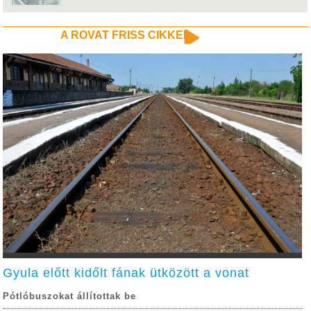
A ROVAT FRISS CIKKEI
Gyula előtt kidőlt fának ütközött a vonat
Pótlóbuszokat állítottak be