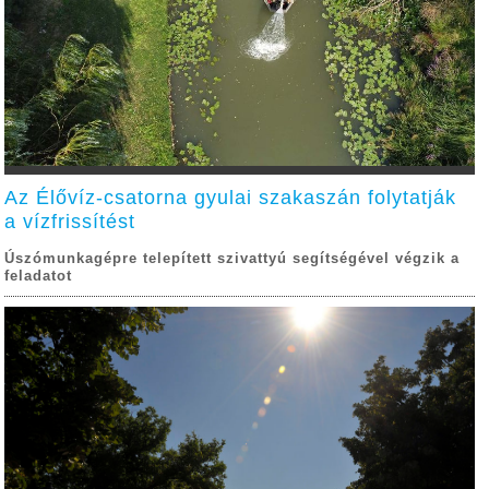
Az Élővíz-csatorna gyulai szakaszán folytatják
a vízfrissítést
Úszómunkagépre telepített szivattyú segítségével végzik a
feladatot