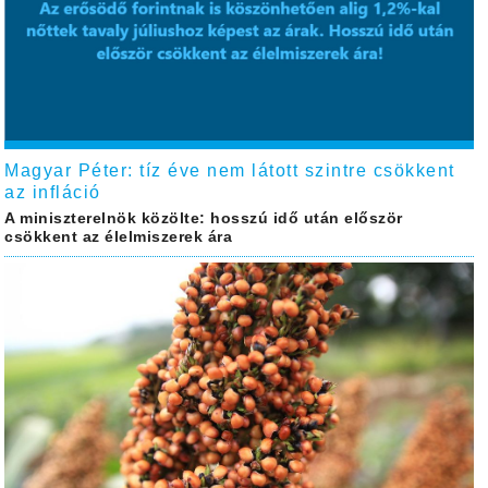
Magyar Péter: tíz éve nem látott szintre csökkent
az infláció
A miniszterelnök közölte: hosszú idő után először
csökkent az élelmiszerek ára