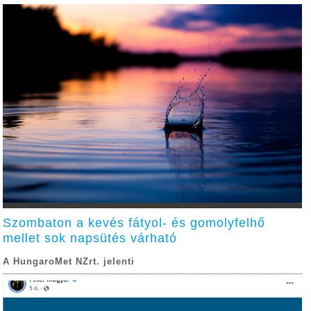
Szombaton a kevés fátyol- és gomolyfelhő
mellet sok napsütés várható
A HungaroMet NZrt. jelenti