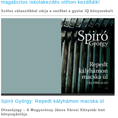
magabiztos iskolakezdés otthon kezdődik!
Széles választékkal várja a vevőket a gyulai IQ könyvesbolt
Spiró György: Repedt kályhámon macska ül
Olvasójegy – A Mogyoróssy János Városi Könyvtár heti
könyvajánlója