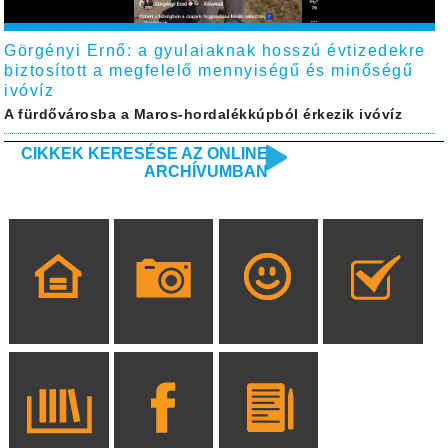
Görgényi Ernő: a gyulaiaknak hosszú évtizedekre
biztosított a megfelelő mennyiségű és minőségű
ivóvíz
A fürdővárosba a Maros-hordalékkúpból érkezik ivóvíz
CIKKEK KERESÉSE AZ ONLINE
ARCHÍVUMBAN