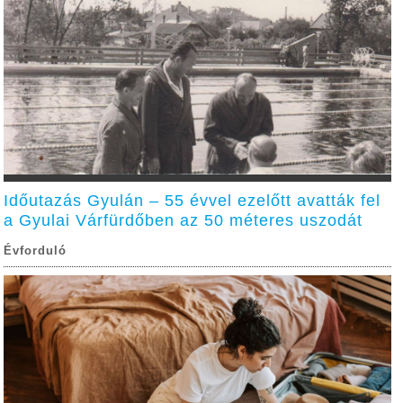
Időutazás Gyulán – 55 évvel ezelőtt avatták fel
a Gyulai Várfürdőben az 50 méteres uszodát
Évforduló