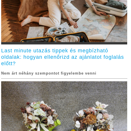
Last minute utazás tippek és megbízható
oldalak: hogyan ellenőrizd az ajánlatot foglalás
előtt?
Nem árt néhány szempontot figyelembe venni