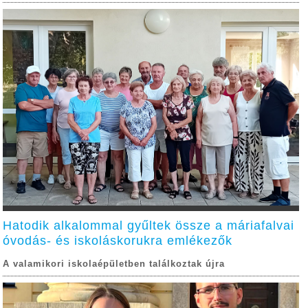
Hatodik alkalommal gyűltek össze a máriafalvai
óvodás- és iskoláskorukra emlékezők
A valamikori iskolaépületben találkoztak újra