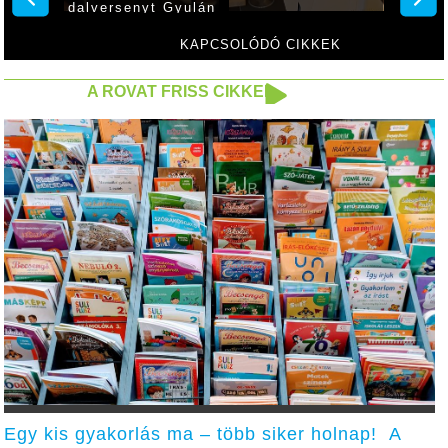
dalversenyt Gyulán
KAPCSOLÓDÓ CIKKEK
A ROVAT FRISS CIKKEI
Egy kis gyakorlás ma – több siker holnap! A