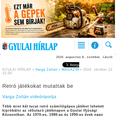
2026. augusztus 8., szombat, László
GYULAI HÍRLAP •
Varga Zoltán
•
MAGAZIN
• 2024. október 22.
15:00
Retró játékokat mutattak be
Varga Zoltán videóriportja
Több mint két tucat retró számítógépes játékot lehetett
kipróbálni az időutazó játéknapon a Gyulai Ifjúsági
Központban. Az 1970-es, 1980-as és 1990-es évek nagy