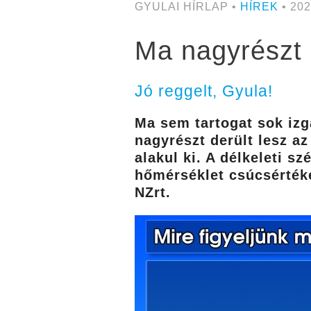
GYULAI HÍRLAP •
HÍREK
• 202
Ma nagyrészt 
Jó reggelt, Gyula!
Ma sem tartogat sok izg
nagyrészt derült lesz az
alakul ki. A délkeleti s
hőmérséklet csúcsértéke
NZrt.