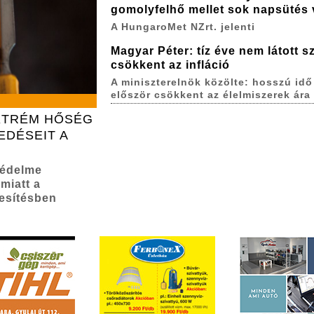
gomolyfelhő mellet sok napsütés 
A HungaroMet NZrt. jelenti
Magyar Péter: tíz éve nem látott sz
csökkent az infláció
A miniszterelnök közölte: hosszú idő
először csökkent az élelmiszerek ára
EXTRÉM HŐSÉG
EDÉSEIT A
védelme
miatt a
esítésben