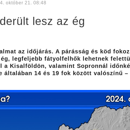
4. október 21. 08:48
derült lesz az ég
almat az időjárás. A párásság és köd foko
 ég, legfeljebb fátyolfelhők lehetnek fele
zél a Kisalföldön, valamint Sopronnál időnk
 általában 14 és 19 fok között valószínű 