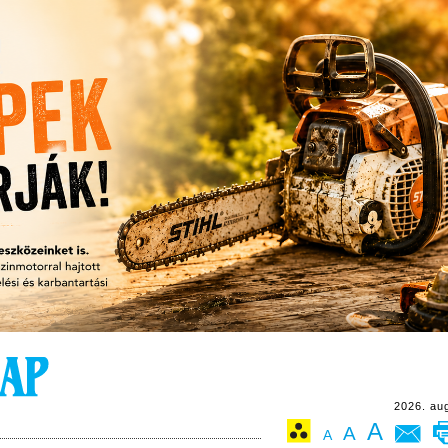
2026. au
A
A
A