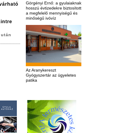
Görgényi Ernő: a gyulaiaknak
várható
hosszú évtizedekre biztosított
a megfelelő mennyiségű és
minőségű ivóvíz
intre
 után
Az Aranykereszt
Gyógyszertár az ügyeletes
patika