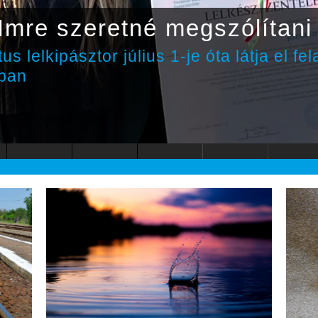
Imre szeretné megszólítani 
us lelkipásztor július 1-je óta látja el fel
iban