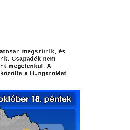
zatosan megszűnik, és
ttünk. Csapadék nem
ént megélénkül. A
– közölte a HungaroMet