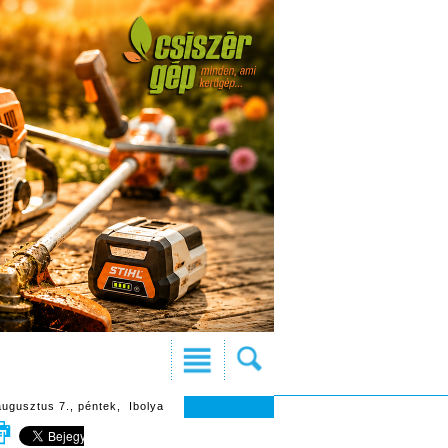
augusztus 7., péntek, Ibolya