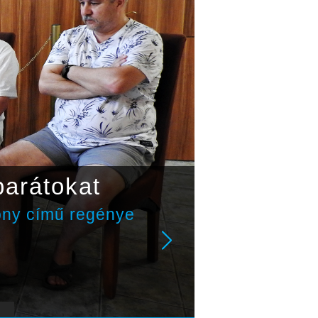
barátokat
ony című regénye