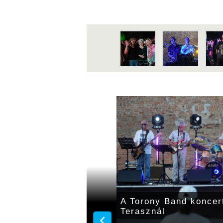
tt a Rondella
A Torony Band koncer
Terasznál