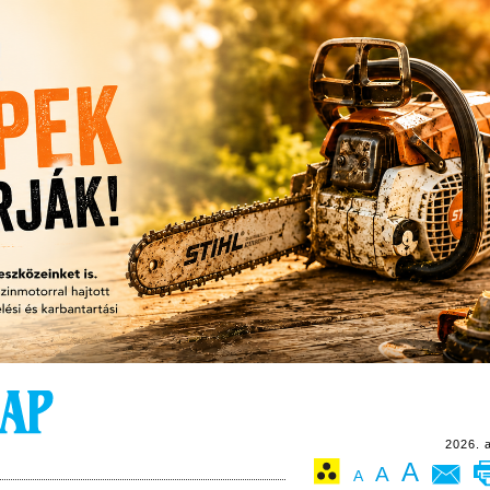
2026. 
A
A
A