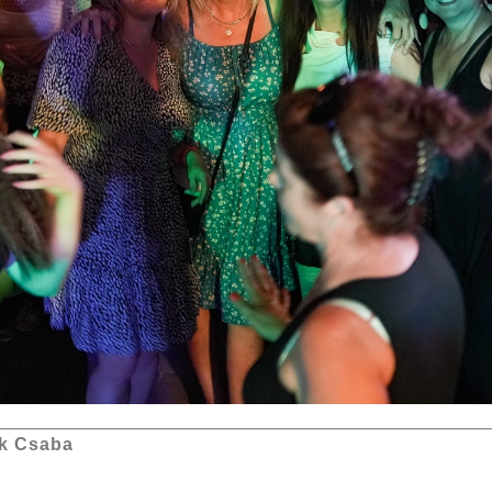
k Csaba