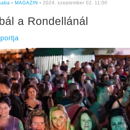
saba
•
MAGAZIN
• 2024. szeptember 02. 11:00
bál a Rondellánál
portja