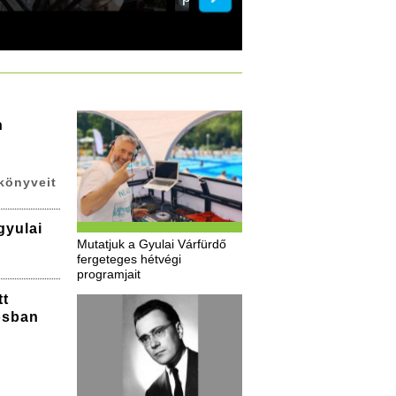
n
könyveit
gyulai
Mutatjuk a Gyulai Várfürdő
fergeteges hétvégi
programjait
tt
osban