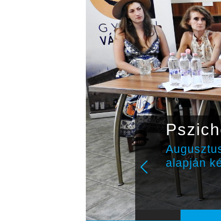
árható
Pszich
Augusztus
alapján k