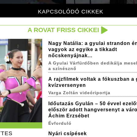
KAPCSOLÓDÓ CIKKEK
A ROVAT FRISS CIKKEI
Nagy Natália: a gyulai strandon é
vagyok az egyike a tikkadt
nőcskenyájnak...
A Gyulai Várfürdőben dedikálja mese
a színésznő
A rajzfilmek voltak a fókuszban a 
kvízversenyen
Varga Zoltán videóriportja
Időutazás Gyulán – 50 évvel ezelő
először adott hangversenyt a vár
Áchim Erzsébet
Évforduló
TTES
Nyári csípések