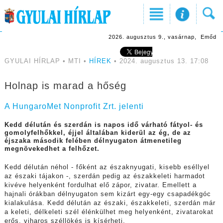
2026. augusztus 9., vasárnap, Emőd
GYULAI HÍRLAP • MTI •
HÍREK
• 2024. augusztus 13. 17:08
Holnap is marad a hőség
A HungaroMet Nonprofit Zrt. jelenti
Kedd délután és szerdán is napos idő várható fátyol- és
gomolyfelhőkkel, éjjel általában kiderül az ég, de az
éjszaka második felében délnyugaton átmenetileg
megnövekedhet a felhőzet.
Kedd délután néhol - főként az északnyugati, kisebb eséllyel
az északi tájakon -, szerdán pedig az északkeleti harmadot
kivéve helyenként fordulhat elő zápor, zivatar. Emellett a
hajnali órákban délnyugaton sem kizárt egy-egy csapadékgóc
kialakulása.
Kedd délután az északi, északkeleti, szerdán már
a keleti, délkeleti szél élénkülhet meg helyenként, zivatarokat
erős, viharos széllökés is kísérheti.