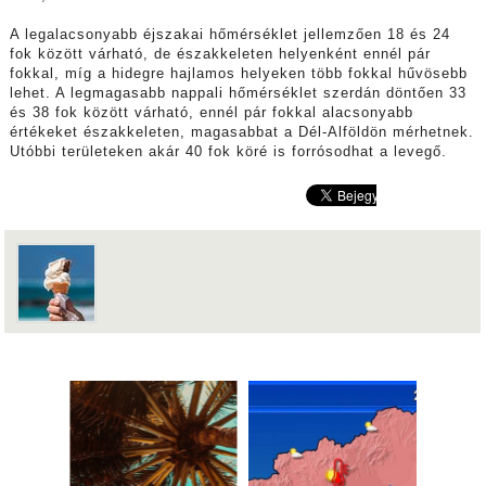
A legalacsonyabb éjszakai hőmérséklet jellemzően 18 és 24
fok között várható, de északkeleten helyenként ennél pár
fokkal, míg a hidegre hajlamos helyeken több fokkal hűvösebb
lehet.
A legmagasabb nappali hőmérséklet szerdán döntően 33
és 38 fok között várható, ennél pár fokkal alacsonyabb
értékeket északkeleten, magasabbat a Dél-Alföldön mérhetnek.
Utóbbi területeken akár 40 fok köré is forrósodhat a levegő.