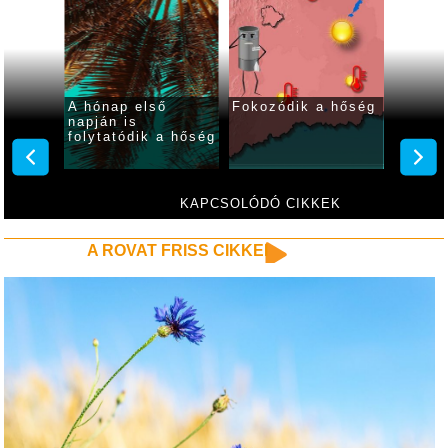
 ma
A hónap első
Fokozódik a hőség
Fokozó
ar
napján is
kániku
folytatódik a hőség
hétvé
KAPCSOLÓDÓ CIKKEK
A ROVAT FRISS CIKKEI