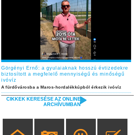
Görgényi Ernő: a gyulaiaknak hosszú évtizedekre
biztosított a megfelelő mennyiségű és minőségű
ivóvíz
A fürdővárosba a Maros-hordalékkúpból érkezik ivóvíz
CIKKEK KERESÉSE AZ ONLINE
ARCHÍVUMBAN