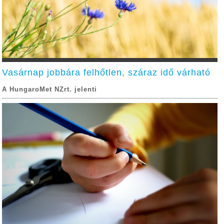
Vasárnap jobbára felhőtlen, száraz idő várható
A HungaroMet NZrt. jelenti