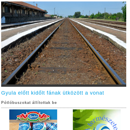
Gyula előtt kidőlt fának ütközött a vonat
Pótlóbuszokat állítottak be