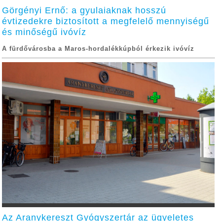
Görgényi Ernő: a gyulaiaknak hosszú
évtizedekre biztosított a megfelelő mennyiségű
és minőségű ivóvíz
A fürdővárosba a Maros-hordalékkúpból érkezik ivóvíz
Az Aranykereszt Gyógyszertár az ügyeletes