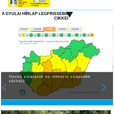
A GYULAI HÍRLAP LEGFRISSEBB
CIKKEI
Heves zivatarok és intenzív csapadék
várható