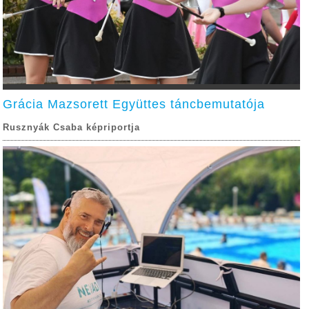
Grácia Mazsorett Együttes táncbemutatója
Rusznyák Csaba képriportja