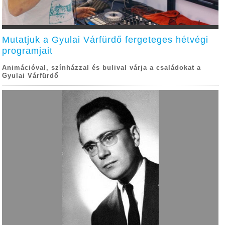
Mutatjuk a Gyulai Várfürdő fergeteges hétvégi
programjait
Animációval, színházzal és bulival várja a családokat a
Gyulai Várfürdő