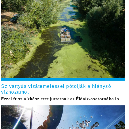
Szivattyús vízátemeléssel pótolják a hiányzó
vízhozamot
Ezzel friss vízkészletet juttatnak az Élővíz-csatornába is