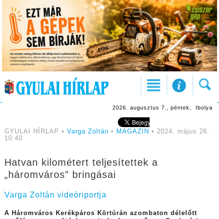
2026. augusztus 7., péntek, Ibolya
GYULAI HÍRLAP •
Varga Zoltán
•
MAGAZIN
• 2024. május 26.
10:40
Hatvan kilométert teljesítettek a
„háromváros” bringásai
Varga Zoltán videóriportja
A Háromváros Kerékpáros Körtúrán azombaton délelőtt