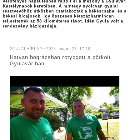
verőfényes napsütésben rajtolt el a mezőny a Gyulavári
Kastélynapok keretében. A mintegy nyolcvan gyulai
résztvevőhöz útközben csatlakoztak a békéscsabai és a
békési bicajosok, így összesen kétszázharmincan
teljesítették az 58 kilométeres távot. Idén Gyula volt a
rendezvény házigazdája.
GYULAI HÍRLAP • 2024. május 27. 17:19
Hatvan bográcsban rotyogott a pörkölt
Gyulaváriban