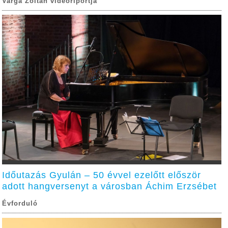
Varga Zoltán videóriportja
Időutazás Gyulán – 50 évvel ezelőtt először
adott hangversenyt a városban Áchim Erzsébet
Évforduló