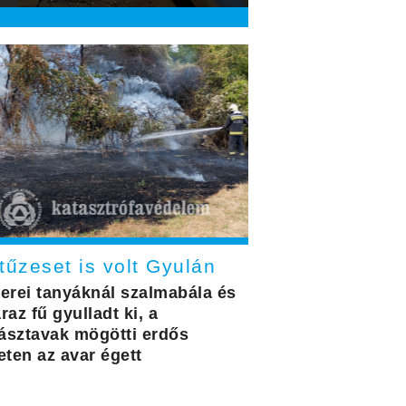
tűzeset is volt Gyulán
cerei tanyáknál szalmabála és
raz fű gyulladt ki, a
ásztavak mögötti erdős
eten az avar égett