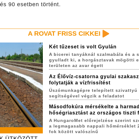
és 90 esetben történt.
A ROVAT FRISS CIKKEI
Két tűzeset is volt Gyulán
A bicerei tanyáknál szalmabála és a s
gyulladt ki, a horgásztavak mögötti 
területen az avar égett
Az Élővíz-csatorna gyulai szakas
folytatják a vízfrissítést
Úszómunkagépre telepített szivattyú
segítségével végzik a feladatot
Másodfokúra mérsékelte a harma
hőségriasztást az országos tiszti
A HungaroMet előrejelzése szerint s
a legmagasabb nappali hőmérséklet 
fok között valószínű
AK ÜTKÖZÖTT