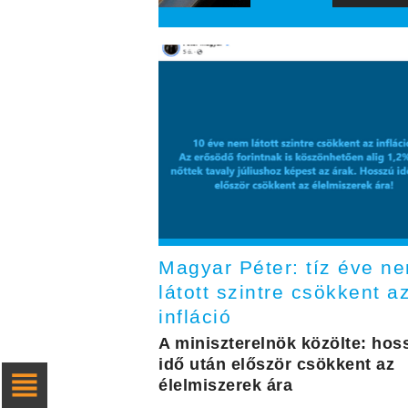
Magyar Péter: tíz éve n
látott szintre csökkent a
infláció
A miniszterelnök közölte: hos
idő után először csökkent az
élelmiszerek ára