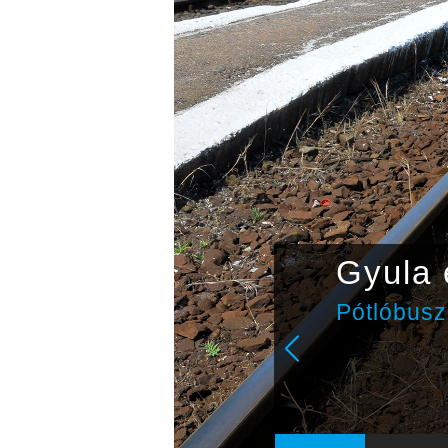
csapat
Gyula e
álkozik a
Pótlóbuszo