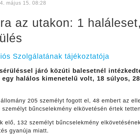
4. május 15. 08:28
ra az utakon: 1 haláleset
ülés
s Szolgálatának tájékoztatója
sérüléssel járó közúti balesetnél intézked
 egy halálos kimenetelű volt, 18 súlyos, 2
ó állomány 205 személyt fogott el, 48 embert az el
0 személyt bűncselekmény elkövetésén értek tetten
ak elő, 132 személyt bűncselekmény elkövetésének
tés gyanúja miatt.