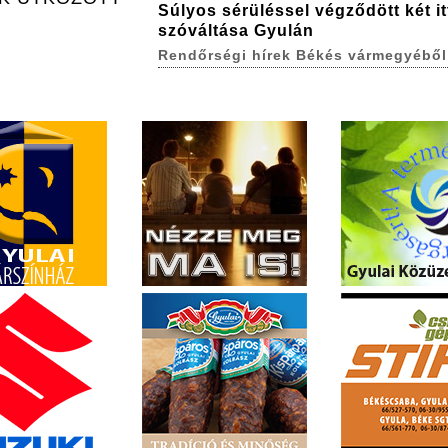
Súlyos sérüléssel végződött két itt
szóváltása Gyulán
Rendőrségi hírek Békés vármegyéből