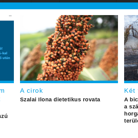
em
A cirok
Két 
z
Szalai Ilona dietetikus rovata
A bi
a szá
horg
szú
terül