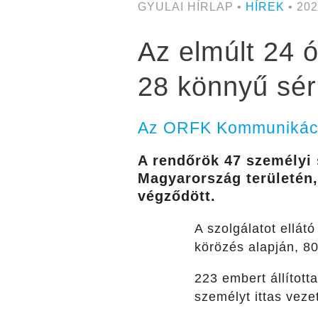
GYULAI HÍRLAP •
HÍREK
• 202
Az elmúlt 24 ó
28 könnyű sér
Az ORFK Kommunikáció
A rendőrök 47 személyi 
Magyarország területén,
végződött.
A szolgálatot ellát
körözés alapján, 8
223 embert állított
személyt ittas veze