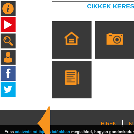
CIKKEK KERES
HÍREK
K
Friss
adatvédelmi tájékoztatónkban
megtalálod, hogyan gondoskodunk