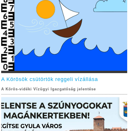
A Körösök csütörtök reggeli vízállása
A Körös-vidéki Vízügyi Igazgatóság jelentése