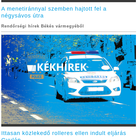
A menetiránnyal szemben hajtott fel a
négysávos útra
Rendőrségi hírek Békés vármegyéből
Ittasan közlekedő rolleres ellen indult eljárás