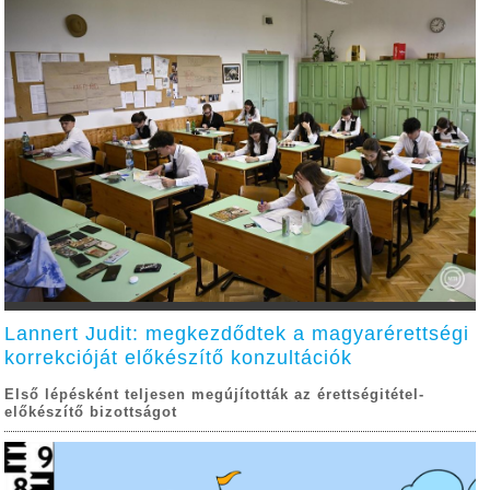
Lannert Judit: megkezdődtek a magyarérettségi
korrekcióját előkészítő konzultációk
Első lépésként teljesen megújították az érettségitétel-
előkészítő bizottságot