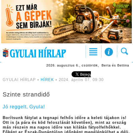
2026. augusztus 6., csütörtök, Berta és Bettina
GYULAI HÍRLAP •
HÍREK
• 2024. április 07. 09:30
Szinte strandidő
Jó reggelt, Gyula!
Borítsunk fátylat a tegnapi felhős időre a keleti tájakon is!
Ott is (a pára és köd feloszlását követően), mint az ország
más részein ma napos időre van kilátás fátyolfelhőkkel.
Főként az Észak-Dunántúlon időnként megélénkülhet a déli,