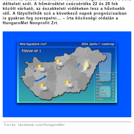
délkeleti szél. A hőmérséklet csúcsértéke 22 és 28 fok
között várható, az északkeleti vidékeken lesz a hűvösebb
idő. A fátyolfelhők szó a következő napok prognózisaiban
is gyakran fog szerepelni... – írta közösségi oldalán a
HungaroMet Nonprofit Zrt.
Forrás: facebook.com/HungaroMet