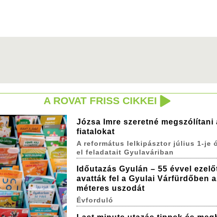
A ROVAT FRISS CIKKEI
Józsa Imre szeretné megszólítani 
fiatalokat
A református lelkipásztor július 1-je ó
el feladatait Gyulaváriban
Időutazás Gyulán – 55 évvel ezelő
avatták fel a Gyulai Várfürdőben a
méteres uszodát
Évforduló