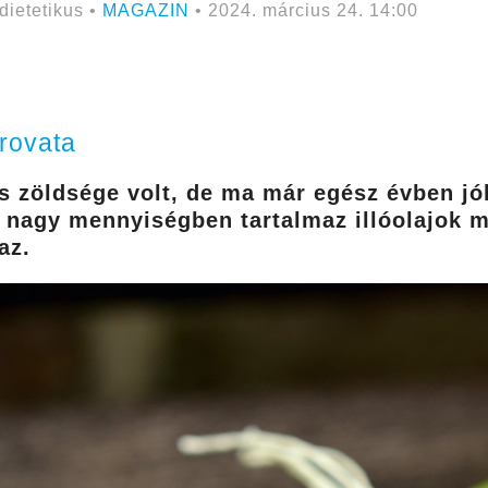
dietetikus •
MAGAZIN
• 2024. március 24. 14:00
 rovata
ss zöldsége volt, de ma már egész évben jó
nagy mennyiségben tartalmaz illóolajok me
az.