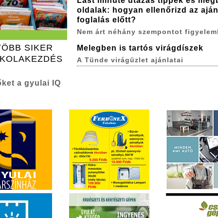
Last minute utazás tippek és meg
oldalak: hogyan ellenőrizd az aján
foglalás előtt?
Nem árt néhány szempontot figyelem
TÖBB SIKER
Melegben is tartós virágdíszek
SKOLAKEZDÉS
A Tünde virágüzlet ajánlatai
ket a gyulai IQ