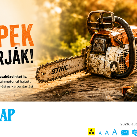
2026. au
A
A
A