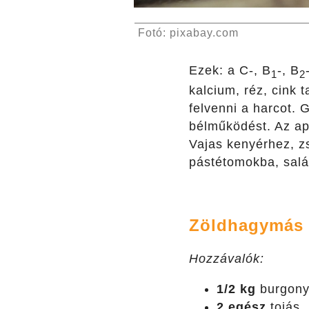
Fotó: pixabay.com
Ezek: a C-, B
-, B
1
2
kalcium, réz, cink
felvenni a harcot. 
bélműködést. Az apr
Vajas kenyérhez, z
pástétomokba, salát
Zöldhagymás k
Hozzávalók:
1/2 kg
burgon
2 egész
tojás