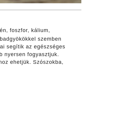
én, foszfor, kálium,
szabadgyökökkel szemben
jai segítik az egészséges
b nyersen fogyasztjuk.
shoz ehetjük. Szószokba,