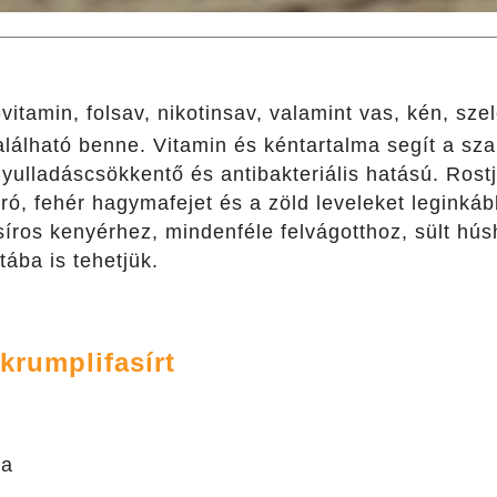
-vitamin, folsav, nikotinsav, valamint vas, kén, szel
 található benne. Vitamin és kéntartalma segít a 
Gyulladáscsökkentő és antibakteriális hatású. Rost
ó, fehér hagymafejet és a zöld leveleket leginkáb
síros kenyérhez, mindenféle felvágotthoz, sült hú
ába is tehetjük.
rumplifasírt
ya