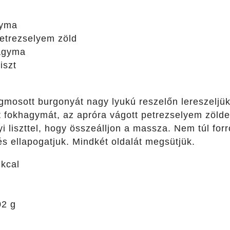
yma
etrezselyem zöld
agyma
iszt
z
osott burgonyát nagy lyukú reszelőn lereszeljük.
t fokhagymát, az apróra vágott petrezselyem zöld
 liszttel, hogy összeálljon a massza. Nem túl forró
s ellapogatjuk. Mindkét oldalát megsütjük.
kcal
2 g