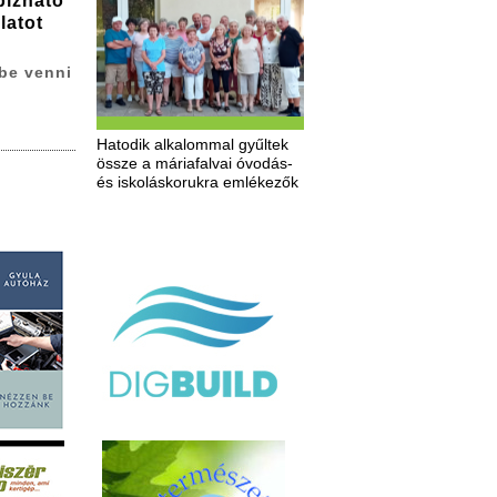
bízható
latot
be venni
Hatodik alkalommal gyűltek
össze a máriafalvai óvodás-
és iskoláskorukra emlékezők