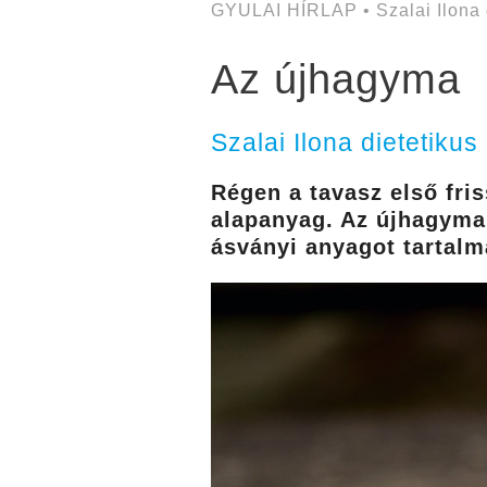
GYULAI HÍRLAP • Szalai Ilona 
Az újhagyma
Szalai Ilona dietetikus
Régen a tavasz első fri
alapanyag. Az újhagyma 
ásványi anyagot tartalm