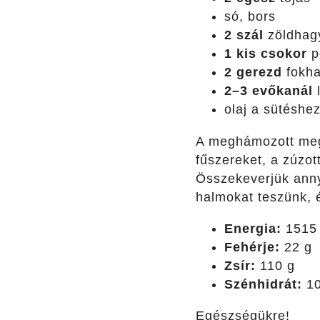
só, bors
2 szál
zöldhag
1 kis csokor
p
2 gerezd
fokh
2–3 evőkanál
l
olaj a sütéshe
A meghámozott megm
fűszereket, a zúzot
Összekeverjük annyi
halmokat teszünk, é
Energia:
1515 
Fehérje:
22 g
Zsír:
110 g
Szénhidrát:
10
Egészségükre!