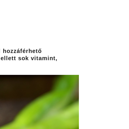
l hozzáférhető
llett sok vitamint,