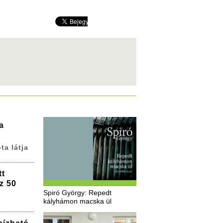
a
ta látja
tt
z 50
Spiró György: Repedt
kályhámon macska ül