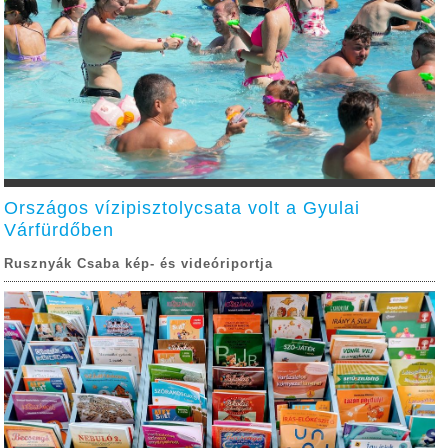
Országos vízipisztolycsata volt a Gyulai
Várfürdőben
Rusznyák Csaba kép- és videóriportja