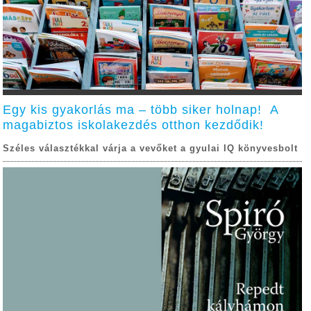
Egy kis gyakorlás ma – több siker holnap! A
magabiztos iskolakezdés otthon kezdődik!
Széles választékkal várja a vevőket a gyulai IQ könyvesbolt