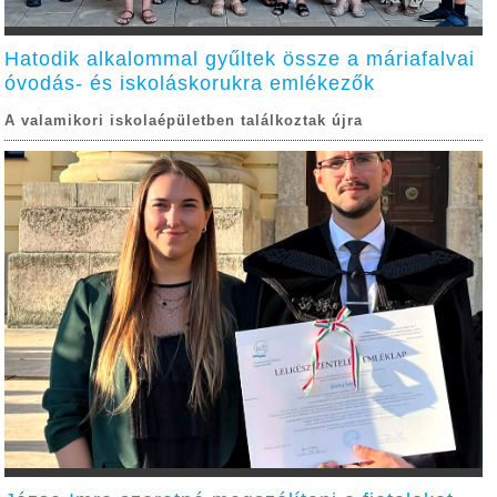
Hatodik alkalommal gyűltek össze a máriafalvai
óvodás- és iskoláskorukra emlékezők
A valamikori iskolaépületben találkoztak újra