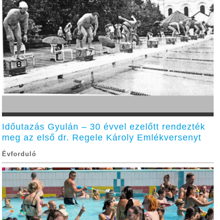
Időutazás Gyulán – 30 évvel ezelőtt rendezték
meg az első dr. Regele Károly Emlékversenyt
Évforduló