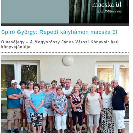
Spiró György: Repedt kályhámon macska ül
Olvasójegy – A Mogyoróssy János Városi Könyvtár heti
könyvajánlója