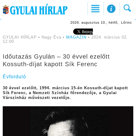
2026. augusztus 10., hétfő, Lőrinc
GYULAI HÍRLAP • Nagy Éva •
MAGAZIN
• 2024. március 02.
12:00
Időutazás Gyulán – 30 évvel ezelőtt
Kossuth-díjat kapott Sík Ferenc
Évforduló
30 évvel ezelőtt, 1994. március 15-én Kossuth-díjat kapott
Sík Ferenc, a Nemzeti Színház főrendezője, a Gyulai
Várszínház művészeti vezetője.