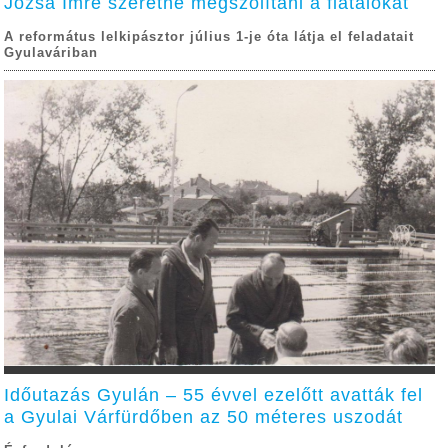
Józsa Imre szeretné megszólítani a fiatalokat
A református lelkipásztor július 1-je óta látja el feladatait
Gyulaváriban
Időutazás Gyulán – 55 évvel ezelőtt avatták fel
a Gyulai Várfürdőben az 50 méteres uszodát