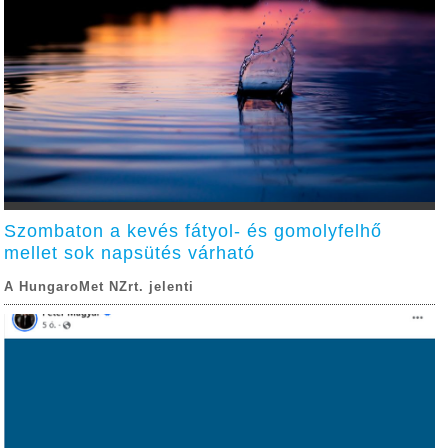
Szombaton a kevés fátyol- és gomolyfelhő
mellet sok napsütés várható
A HungaroMet NZrt. jelenti