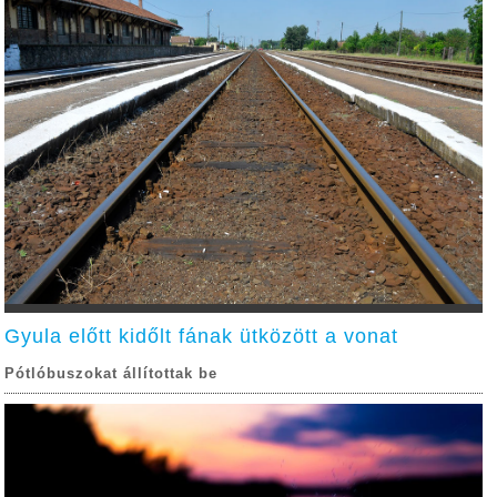
Gyula előtt kidőlt fának ütközött a vonat
Pótlóbuszokat állítottak be