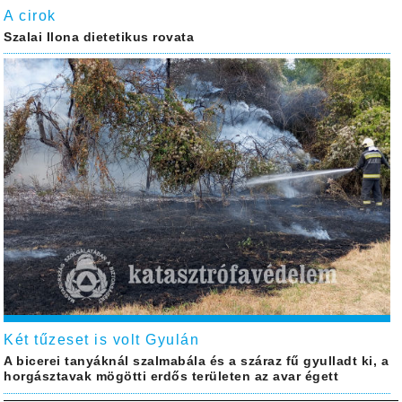
A cirok
Szalai Ilona dietetikus rovata
Két tűzeset is volt Gyulán
A bicerei tanyáknál szalmabála és a száraz fű gyulladt ki, a
horgásztavak mögötti erdős területen az avar égett