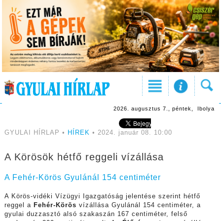
2026. augusztus 7., péntek, Ibolya
GYULAI HÍRLAP •
HÍREK
• 2024. január 08. 10:00
A Körösök hétfő reggeli vízállása
A Fehér-Körös Gyulánál 154 centiméter
A Körös-vidéki Vízügyi Igazgatóság jelentése szerint hétfő
reggel a
Fehér-Körös
vízállása Gyulánál 154 centiméter, a
gyulai duzzasztó alsó szakaszán 167 centiméter, felső