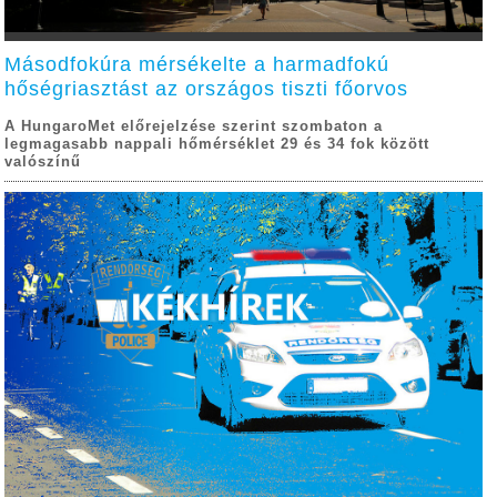
Másodfokúra mérsékelte a harmadfokú
hőségriasztást az országos tiszti főorvos
A HungaroMet előrejelzése szerint szombaton a
legmagasabb nappali hőmérséklet 29 és 34 fok között
valószínű