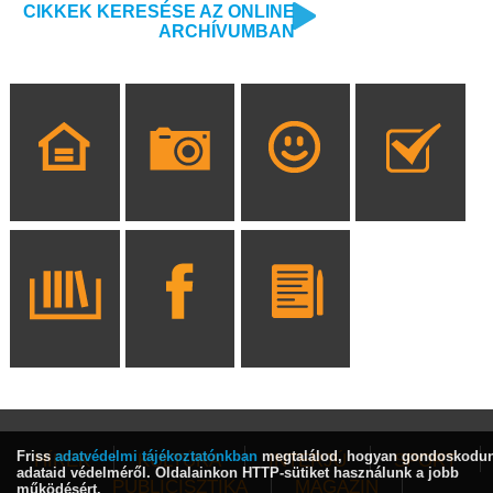
CIKKEK KERESÉSE AZ ONLINE
ARCHÍVUMBAN
Friss
adatvédelmi tájékoztatónkban
megtalálod, hogyan gondoskodu
HÍREK
KULTÚRA
INTERJÚ
SPORT
adataid védelméről. Oldalainkon HTTP-sütiket használunk a jobb
PUBLICISZTIKA
MAGAZIN
működésért.