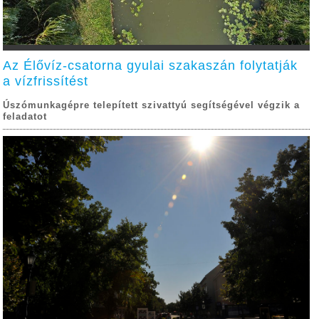
Az Élővíz-csatorna gyulai szakaszán folytatják
a vízfrissítést
Úszómunkagépre telepített szivattyú segítségével végzik a
feladatot