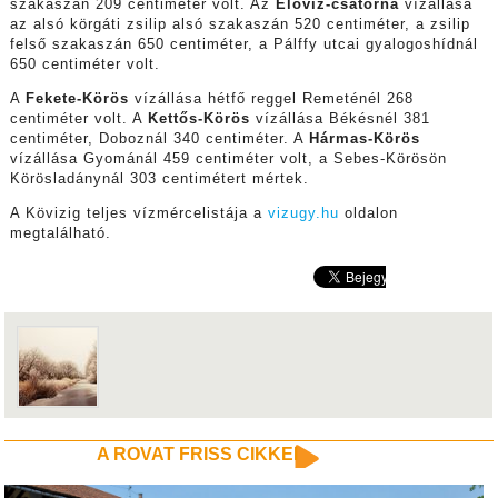
szakaszán 209 centiméter volt. Az
Élővíz-csatorna
vízállása
az alsó körgáti zsilip alsó szakaszán 520 centiméter, a zsilip
felső szakaszán 650 centiméter, a Pálffy utcai gyalogoshídnál
650 centiméter volt.
A
Fekete-Körös
vízállása hétfő reggel Remeténél 268
centiméter volt. A
Kettős-Körös
vízállása Békésnél 381
centiméter, Doboznál 340 centiméter. A
Hármas-Körös
vízállása Gyománál 459 centiméter volt, a Sebes-Körösön
Körösladánynál 303 centimétert mértek.
A Kövizig teljes vízmércelistája a
vizugy.hu
oldalon
megtalálható.
A ROVAT FRISS CIKKEI