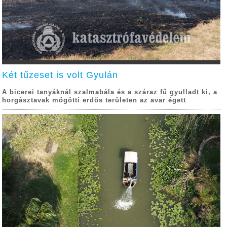
Két tűzeset is volt Gyulán
A bicerei tanyáknál szalmabála és a száraz fű gyulladt ki, a
horgásztavak mögötti erdős területen az avar égett