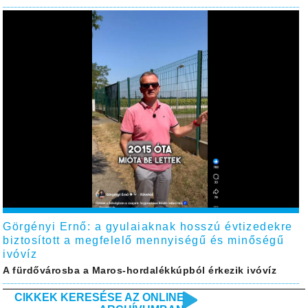
Görgényi Ernő: a gyulaiaknak hosszú évtizedekre
biztosított a megfelelő mennyiségű és minőségű
ivóvíz
A fürdővárosba a Maros-hordalékkúpból érkezik ivóvíz
CIKKEK KERESÉSE AZ ONLINE