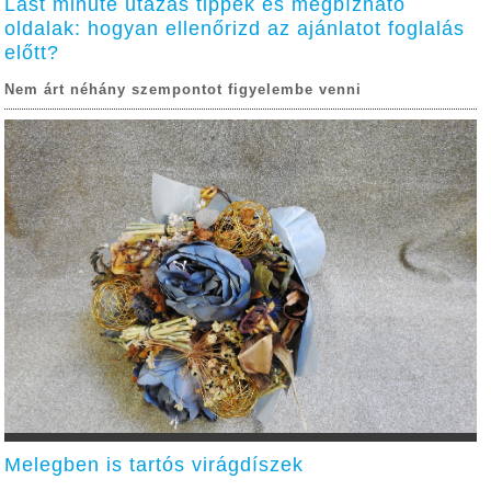
Last minute utazás tippek és megbízható
oldalak: hogyan ellenőrizd az ajánlatot foglalás
előtt?
Nem árt néhány szempontot figyelembe venni
Melegben is tartós virágdíszek