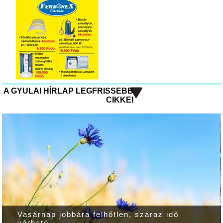
A GYULAI HÍRLAP LEGFRISSEBB
CIKKEI
Vasárnap jobbára felhőtlen, száraz idő
várható