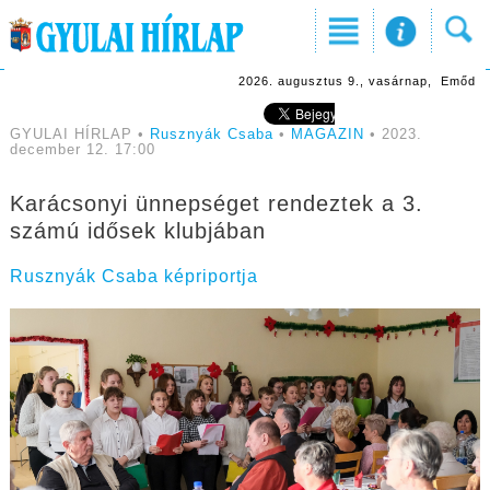
2026. augusztus 9., vasárnap, Emőd
GYULAI HÍRLAP •
Rusznyák Csaba
•
MAGAZIN
• 2023.
december 12. 17:00
Karácsonyi ünnepséget rendeztek a 3.
számú idősek klubjában
Rusznyák Csaba képriportja