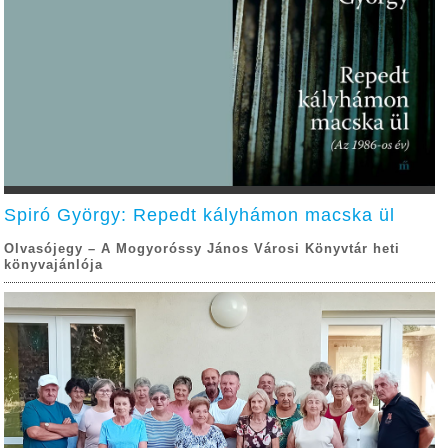
Spiró György: Repedt kályhámon macska ül
Olvasójegy – A Mogyoróssy János Városi Könyvtár heti
könyvajánlója