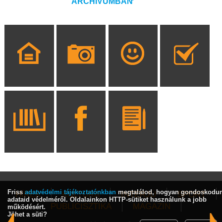
ARCHÍVUMBAN
Friss
adatvédelmi tájékoztatónkban
megtalálod, hogyan gondoskodu
HÍREK
KULTÚRA
INTERJÚ
SPORT
adataid védelméről. Oldalainkon HTTP-sütiket használunk a jobb
PUBLICISZTIKA
MAGAZIN
működésért.
Jöhet a süti?