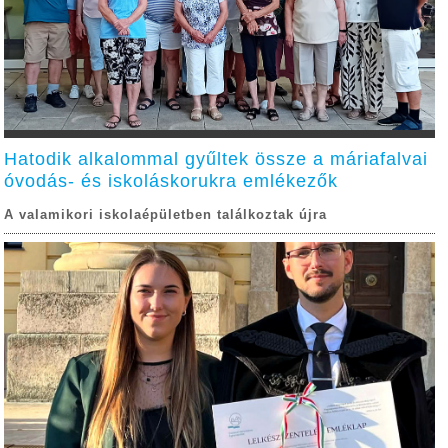
Hatodik alkalommal gyűltek össze a máriafalvai
óvodás- és iskoláskorukra emlékezők
A valamikori iskolaépületben találkoztak újra