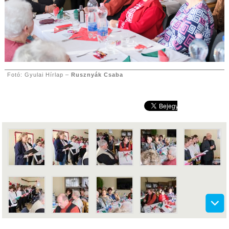
Fotó: Gyulai Hírlap –
Rusznyák Csaba