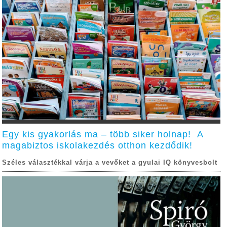
Egy kis gyakorlás ma – több siker holnap! A
magabiztos iskolakezdés otthon kezdődik!
Széles választékkal várja a vevőket a gyulai IQ könyvesbolt