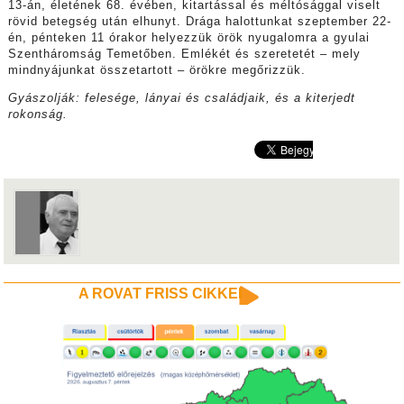
13-án, életének 68. évében, kitartással és méltósággal viselt
rövid betegség után elhunyt. Drága halottunkat szeptember 22-
én, pénteken 11 órakor helyezzük örök nyugalomra a gyulai
Szentháromság Temetőben. Emlékét és szeretetét – mely
mindnyájunkat összetartott – örökre megőrizzük.
Gyászolják: felesége, lányai és családjaik, és a kiterjedt
rokonság.
A ROVAT FRISS CIKKEI