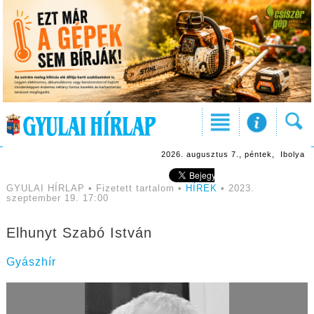
2026. augusztus 7., péntek, Ibolya
GYULAI HÍRLAP • Fizetett tartalom •
HÍREK
• 2023.
szeptember 19. 17:00
Elhunyt Szabó István
Gyászhír