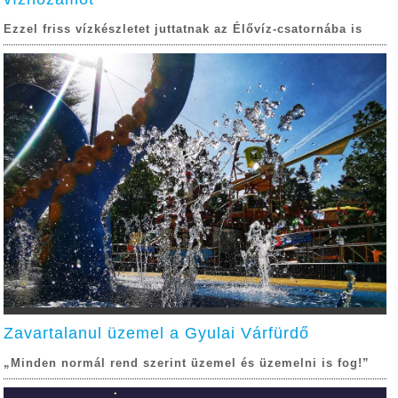
Ezzel friss vízkészletet juttatnak az Élővíz-csatornába is
Zavartalanul üzemel a Gyulai Várfürdő
„Minden normál rend szerint üzemel és üzemelni is fog!”