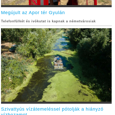
Megújult az Apor tér Gyulán
Telefonfülkét és ivókutat is kapnak a németvárosiak
Szivattyús vízátemeléssel pótolják a hiányzó
vízhozamot