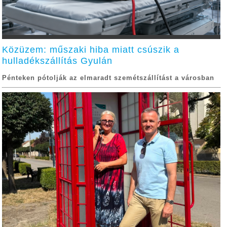
Közüzem: műszaki hiba miatt csúszik a
hulladékszállítás Gyulán
Pénteken pótolják az elmaradt szemétszállítást a városban