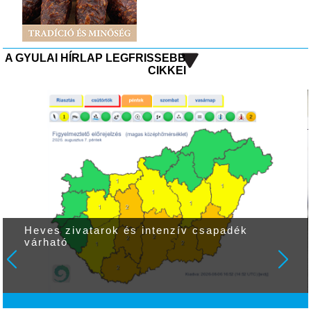
A GYULAI HÍRLAP LEGFRISSEBB
CIKKEI
Heves zivatarok és intenzív csapadék
várható