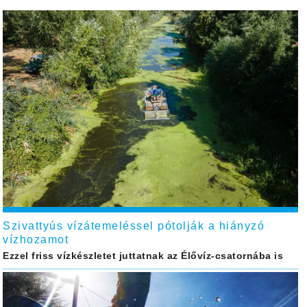
Szivattyús vízátemeléssel pótolják a hiányzó
vízhozamot
Ezzel friss vízkészletet juttatnak az Élővíz-csatornába is