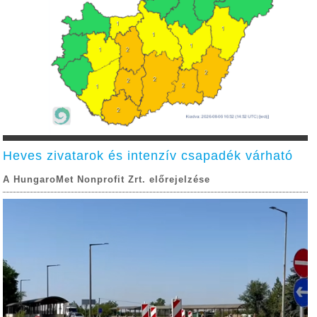
Heves zivatarok és intenzív csapadék várható
A HungaroMet Nonprofit Zrt. előrejelzése