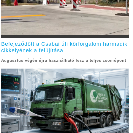
Befejeződött a Csabai úti körforgalom harmadik
cikkelyének a felújítása
Augusztus végén újra használható lesz a teljes csomópont