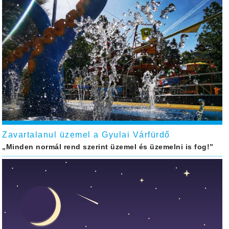
Zavartalanul üzemel a Gyulai Várfürdő
„Minden normál rend szerint üzemel és üzemelni is fog!”