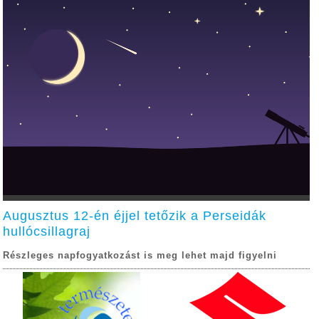
Augusztus 12-én éjjel tetőzik a Perseidák
hullócsillagraj
Részleges napfogyatkozást is meg lehet majd figyelni