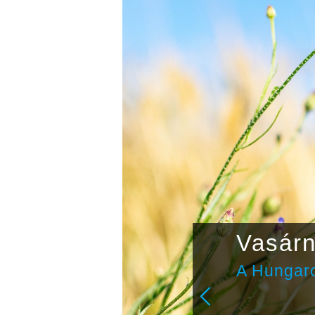
ták fel
Vasárn
zodát
A Hungaro