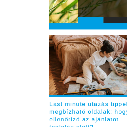
Last minute utazás tippe
megbízható oldalak: ho
ellenőrizd az ajánlatot
foglalás előtt?