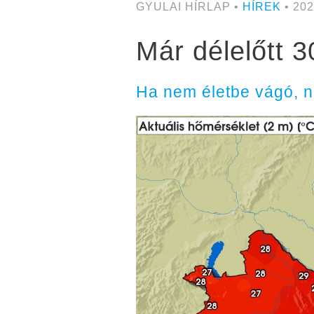
GYULAI HÍRLAP •
HÍREK
• 202
Már délelőtt 3
Ha nem életbe vágó, n