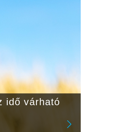
z idő várható
S