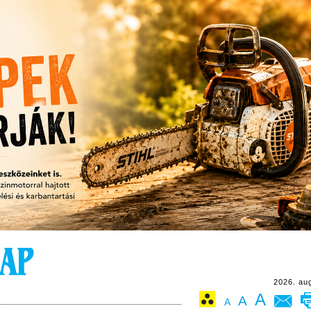
2026. au
A
A
A