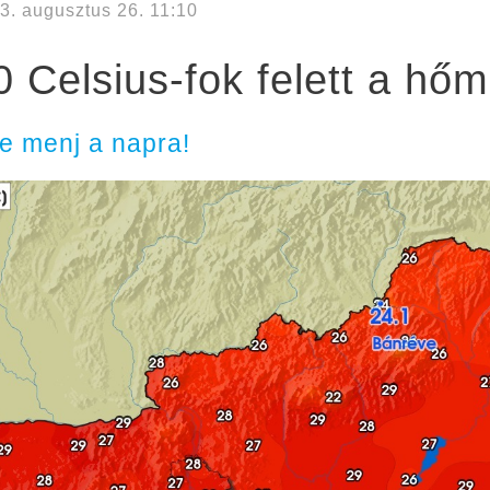
3. augusztus 26. 11:10
0 Celsius-fok felett a hőm
e menj a napra!