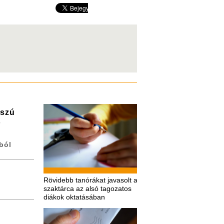
sszú
ő
ból
Rövidebb tanórákat javasolt a
szaktárca az alsó tagozatos
diákok oktatásában