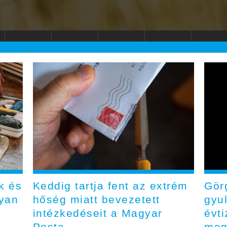
k és
Keddig tartja fent az extrém
Gör
gyan
hőség miatt bevezetett
gyu
intézkedéseit a Magyar
évti
Posta
meg