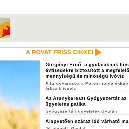
A ROVAT FRISS CIKKEI
Görgényi Ernő: a gyulaiaknak ho
évtizedekre biztosított a megfelel
mennyiségű és minőségű ivóvíz
A fürdővárosba a Maros-hordalékkúp
érkezik ivóvíz
Az Aranykereszt Gyógyszertár az
ügyeletes patika
Gyógyszertári ügyeletek Gyulán
Alapvetően száraz idő várható ma
Jó reggelt, Gyula!