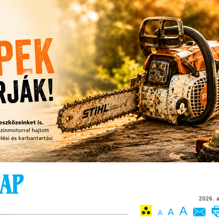
2026. 
A
A
A