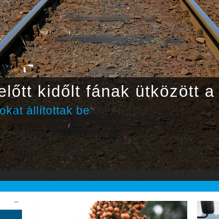
lőtt kidőlt fának ütközött a
kat állítottak be