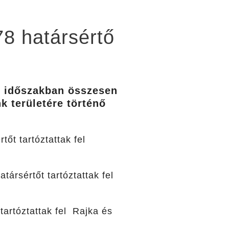
78 határsértő
ti időszakban összesen
k területére történő
t tartóztattak fel
rsértőt tartóztattak fel
artóztattak fel Rajka és