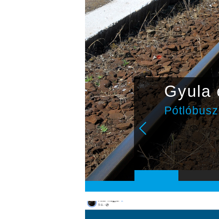
csapat
Gyula e
álkozik a
Pótlóbuszo