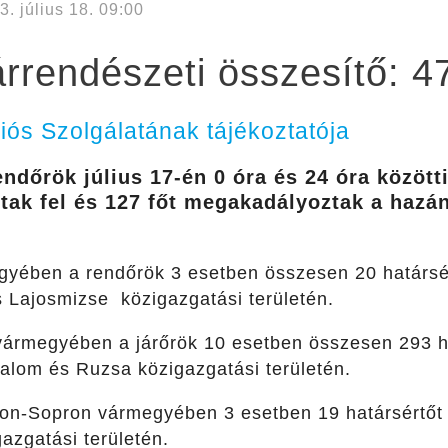
3. július 18. 09:00
rrendészeti összesítő: 4
s Szolgálatának tájékoztatója
rendőrök július 17-én 0 óra és 24 óra közöt
ttak fel és 127 főt megakadályoztak a hazán
yében a rendőrök 3 esetben összesen 20 határsértő
s Lajosmizse közigazgatási területén.
rmegyében a járőrök 10 esetben összesen 293 hatá
lom és Ruzsa közigazgatási területén.
on-Sopron vármegyében 3 esetben 19 határsértőt t
azgatási területén.