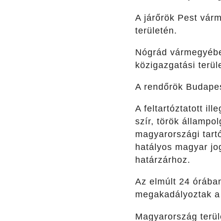
A járőrök Pest várm
területén.
Nógrád vármegyében
közigazgatási terül
A rendőrök Budapest
A feltartóztatott i
szír, török államp
magyarországi tart
hatályos magyar jo
határzárhoz.
Az elmúlt 24 óráb
megakadályoztak a h
Magyarország terüle