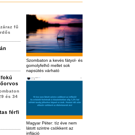
záraz fű
erdős
zán
Szombaton a kevés fátyol- és
gomolyfelhő mellet sok
napsütés várható
dfokú
 főorvos
zombaton
29 és 34
as férfi
Magyar Péter: tíz éve nem
látott szintre csökkent az
infláció