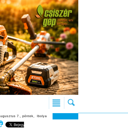
augusztus 7., péntek, Ibolya