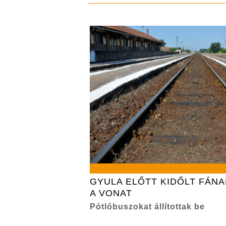
GYULA ELŐTT KIDŐLT FÁN
A VONAT
Pótlóbuszokat állítottak be