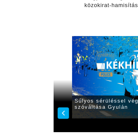
közokirat-hamisítás
 utakon: 12 súlyos és
Súlyos sérüléssel végz
szóváltása Gyulán