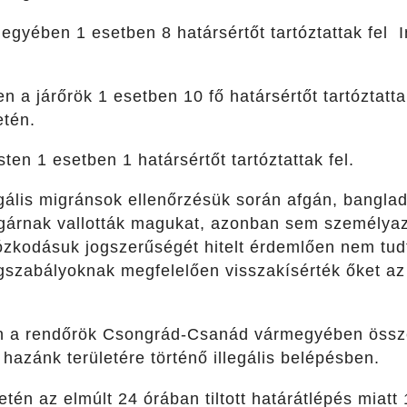
egyében 1 esetben 8 határsértőt tartóztattak fel 
 a járőrök 1 esetben 10 fő határsértőt tartóztat
etén.
en 1 esetben 1 határsértőt tartóztattak fel.
llegális migránsok ellenőrzésük során afgán, banglad
olgárnak vallották magukat, azonban sem személy
ózkodásuk jogszerűségét hitelt érdemlően nem tudt
gszabályoknak megfelelően visszakísérték őket az 
an a rendőrök Csongrád-Csanád vármegyében össze
azánk területére történő illegális belépésben.
tén az elmúlt 24 órában tiltott határátlépés miatt 