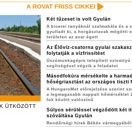
A ROVAT FRISS CIKKEI
Két tűzeset is volt Gyulán
A bicerei tanyáknál szalmabála és a s
gyulladt ki, a horgásztavak mögötti 
területen az avar égett
Az Élővíz-csatorna gyulai szakas
folytatják a vízfrissítést
Úszómunkagépre telepített szivattyú
segítségével végzik a feladatot
Másodfokúra mérsékelte a harma
hőségriasztást az országos tiszti
A HungaroMet előrejelzése szerint s
a legmagasabb nappali hőmérséklet 
fok között valószínű
AK ÜTKÖZÖTT
Súlyos sérüléssel végződött két itt
szóváltása Gyulán
Rendőrségi hírek Békés vármegyéből