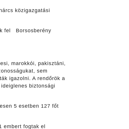
Inárcs közigazgatási
tak fel Borsosberény
esi, marokkói, pakisztáni,
azonosságukat, sem
ák igazolni. A rendőrök a
ideiglenes biztonsági
sen 5 esetben 127 főt
1 embert fogtak el