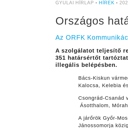
GYULAI HÍRLAP •
HÍREK
• 202
Országos hatá
Az ORFK Kommunikáció
A szolgálatot teljesítő 
351 határsértőt tartózta
illegális belépésben.
Bács-Kiskun vármeg
Kalocsa, Kelebia é
Csongrád-Csanád vá
Ásotthalom, Móraha
A járőrök Győr-Mos
Jánossomorja közig