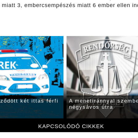
 miatt 3, embercsempészés miatt 6 ember ellen ind
ődött két ittas férfi
A menetiránnyal szemben
négysávos útra
KAPCSOLÓDÓ CIKKEK