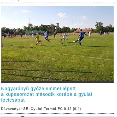
Nagyarányú győzelemmel lépett
a kupasorozat második körébe a gyulai
focicsapat
Dévaványai SE–Gyulai Termál FC 0-12 (0-4)