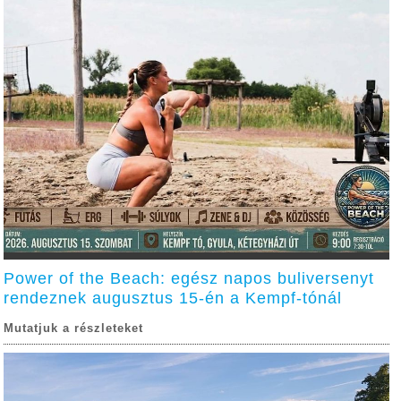
Power of the Beach: egész napos buliversenyt
rendeznek augusztus 15-én a Kempf-tónál
Mutatjuk a részleteket