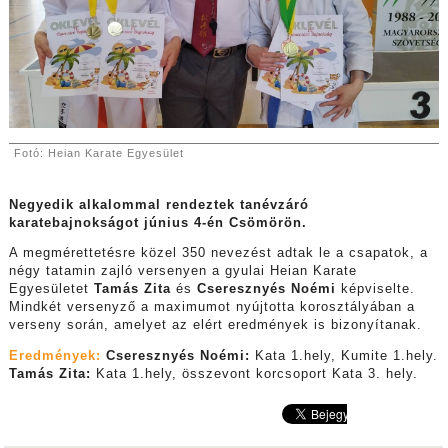
Fotó: Heian Karate Egyesület
Negyedik alkalommal rendeztek tanévzáró
karatebajnokságot június 4-én Csömörön.
A megmérettetésre közel 350 nevezést adtak le a csapatok, a
négy tatamin zajló versenyen a gyulai Heian Karate
Egyesületet
Tamás Zita
és
Cseresznyés Noémi
képviselte.
Mindkét versenyző a maximumot nyújtotta korosztályában a
verseny során, amelyet az elért eredmények is bizonyítanak.
Eredmények:
Cseresznyés Noémi
:
Kata 1.hely, Kumite 1.hely.
Tamás Zita
:
Kata 1.hely, összevont korcsoport Kata 3. hely.