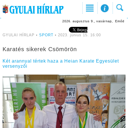
2026. augusztus 9., vasárnap, Emőd
GYULAI HÍRLAP •
SPORT
• 2023. június 15. 16:00
Karatés sikerek Csömörön
Két arannyal tértek haza a Heian Karate Egyesület
versenyzői