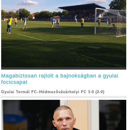
Magabiztosan rajtolt a bajnokságban a gyulai
focicsapat
Gyulai Termál FC–Hódmezővásárhelyi FC 3-0 (2-0)