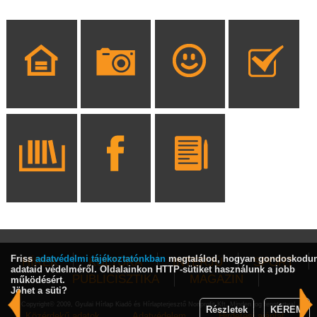
Friss
adatvédelmi tájékoztatónkban
megtalálod, hogyan gondoskodu
HÍREK
KULTÚRA
INTERJÚ
SPORT
adataid védelméről. Oldalainkon HTTP-sütiket használunk a jobb
PUBLICISZTIKA
MAGAZIN
működésért.
Jöhet a süti?
Copyright© 2009, Gyulai Hírlap Kiadó és Hírlapterjesztő Nonprofit Kft. Minden jog fenntartva!
Részletek
KÉREM
Közérdekű adatok
Adatvédelem
Hirdetési ajánlat