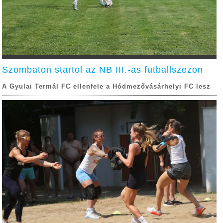
Szombaton startol az NB III.-as futballszezon
A Gyulai Termál FC ellenfele a Hódmezővásárhelyi FC lesz