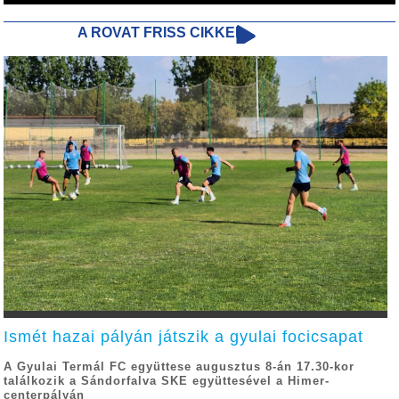
A ROVAT FRISS CIKKEI
Ismét hazai pályán játszik a gyulai focicsapat
A Gyulai Termál FC együttese augusztus 8-án 17.30-kor
találkozik a Sándorfalva SKE együttesével a Himer-
centerpályán