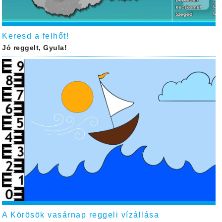
Keresd a felhőt!
Jó reggelt, Gyula!
A Körösök vasárnap reggeli vízállása