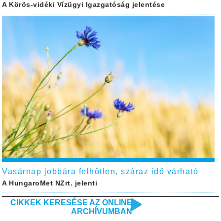
A Körös-vidéki Vízügyi Igazgatóság jelentése
Vasárnap jobbára felhőtlen, száraz idő várható
A HungaroMet NZrt. jelenti
CIKKEK KERESÉSE AZ ONLINE
ARCHÍVUMBAN