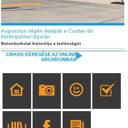
Augusztus végén átadják a Csabai úti
körforgalmat Gyulán
Betonburkolat biztosítja a tartósságot
CIKKEK KERESÉSE AZ ONLINE
ARCHÍVUMBAN