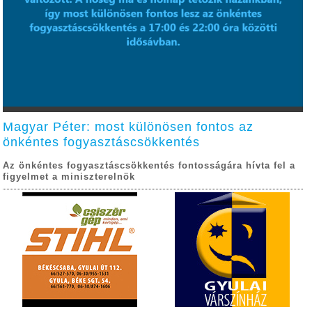
Magyar Péter: most különösen fontos az
önkéntes fogyasztáscsökkentés
Az önkéntes fogyasztáscsökkentés fontosságára hívta fel a
figyelmet a miniszterelnök