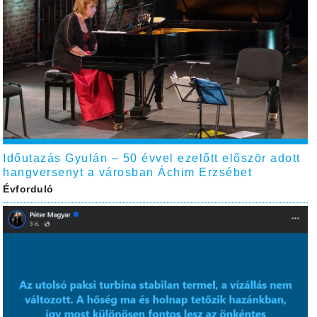
Időutazás Gyulán – 50 évvel ezelőtt először adott
hangversenyt a városban Áchim Erzsébet
Évforduló