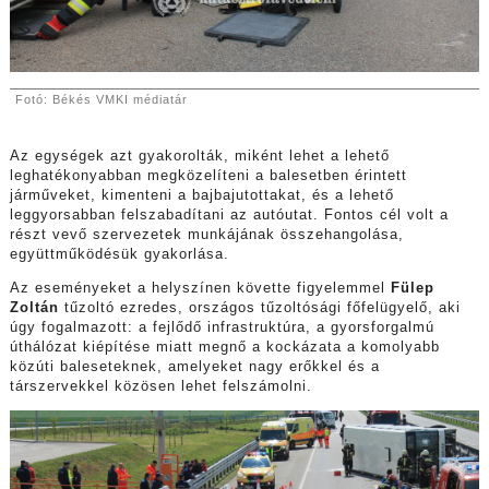
Fotó:
Békés VMKI médiatár
Az egységek azt gyakorolták, miként lehet a lehető
leghatékonyabban megközelíteni a balesetben érintett
járműveket, kimenteni a bajbajutottakat, és a lehető
leggyorsabban felszabadítani az autóutat. Fontos cél volt a
részt vevő szervezetek munkájának összehangolása,
együttműködésük gyakorlása.
Az eseményeket a helyszínen követte figyelemmel
Fülep
Zoltán
tűzoltó ezredes, országos tűzoltósági főfelügyelő, aki
úgy fogalmazott: a fejlődő infrastruktúra, a gyorsforgalmú
úthálózat kiépítése miatt megnő a kockázata a komolyabb
közúti baleseteknek, amelyeket nagy erőkkel és a
társzervekkel közösen lehet felszámolni.