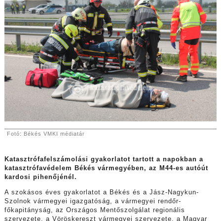
Fotó:
Békés VMKI médiatár
Katasztrófafelszámolási gyakorlatot tartott a napokban a
katasztrófavédelem Békés vármegyében, az M44-es autóút
kardosi pihenőjénél.
A szokásos éves gyakorlatot a Békés és a Jász-Nagykun-
Szolnok vármegyei igazgatóság, a vármegyei rendőr-
főkapitányság, az Országos Mentőszolgálat regionális
szervezete, a Vöröskereszt vármegyei szervezete, a Magyar