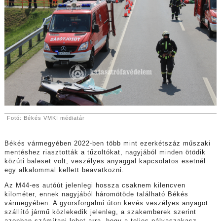
Fotó:
Békés VMKI médiatár
Békés vármegyében 2022-ben több mint ezerkétszáz műszaki
mentéshez riasztották a tűzoltókat, nagyjából minden ötödik
közúti baleset volt, veszélyes anyaggal kapcsolatos esetnél
egy alkalommal kellett beavatkozni.
Az M44-es autóút jelenlegi hossza csaknem kilencven
kilométer, ennek nagyjából háromötöde található Békés
vármegyében. A gyorsforgalmi úton kevés veszélyes anyagot
szállító jármű közlekedik jelenleg, a szakemberek szerint