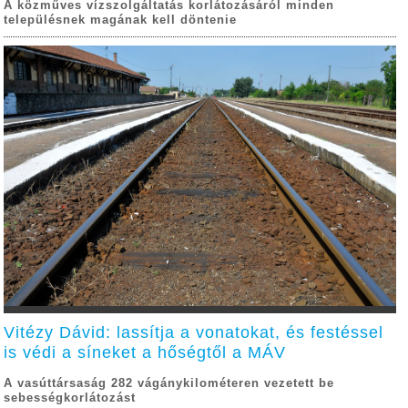
A közműves vízszolgáltatás korlátozásáról minden
településnek magának kell döntenie
Vitézy Dávid: lassítja a vonatokat, és festéssel
is védi a síneket a hőségtől a MÁV
A vasúttársaság 282 vágánykilométeren vezetett be
sebességkorlátozást