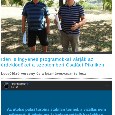
Idén is ingyenes programokkal várják az
érdeklődőket a szeptemberi Családi Pikniken
Lecsófőző verseny és a kézművesvásár is lesz