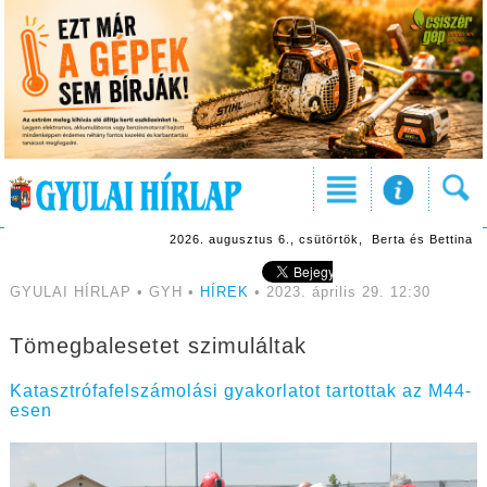
2026. augusztus 6., csütörtök, Berta és Bettina
GYULAI HÍRLAP • GYH •
HÍREK
• 2023. április 29. 12:30
Tömegbalesetet szimuláltak
Katasztrófafelszámolási gyakorlatot tartottak az M44-
esen