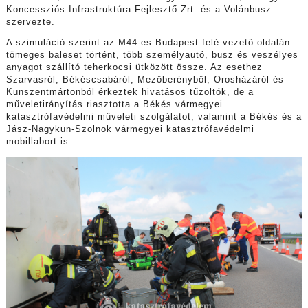
Koncessziós Infrastruktúra Fejlesztő Zrt. és a Volánbusz
szervezte.
A szimuláció szerint az M44-es Budapest felé vezető oldalán
tömeges baleset történt, több személyautó, busz és veszélyes
anyagot szállító teherkocsi ütközött össze. Az esethez
Szarvasról, Békéscsabáról, Mezőberényből, Orosházáról és
Kunszentmártonból érkeztek hivatásos tűzoltók, de a
műveletirányítás riasztotta a Békés vármegyei
katasztrófavédelmi műveleti szolgálatot, valamint a Békés és a
Jász-Nagykun-Szolnok vármegyei katasztrófavédelmi
mobillabort is.