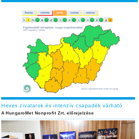
Heves zivatarok és intenzív csapadék várható
A HungaroMet Nonprofit Zrt. előrejelzése