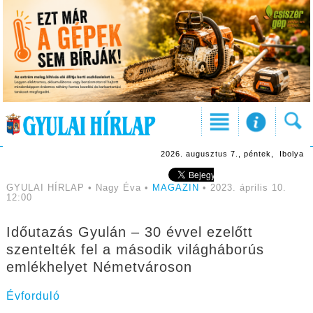
2026. augusztus 7., péntek, Ibolya
GYULAI HÍRLAP • Nagy Éva •
MAGAZIN
• 2023. április 10.
12:00
Időutazás Gyulán – 30 évvel ezelőtt
szentelték fel a második világháborús
emlékhelyet Németvároson
Évforduló