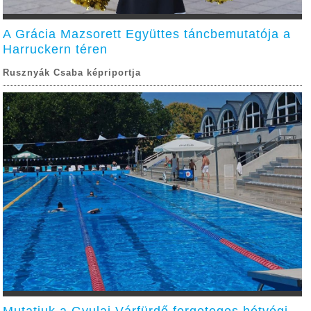
A Grácia Mazsorett Együttes táncbemutatója a
Harruckern téren
Rusznyák Csaba képriportja
Mutatjuk a Gyulai Várfürdő fergeteges hétvégi