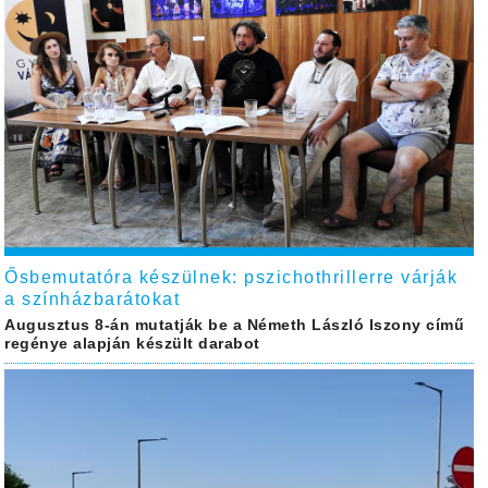
Ősbemutatóra készülnek: pszichothrillerre várják
a színházbarátokat
Augusztus 8-án mutatják be a Németh László Iszony című
regénye alapján készült darabot