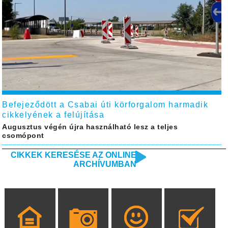
Befejeződött a Csabai úti körforgalom harmadik
cikkelyének a felújítása
Augusztus végén újra használható lesz a teljes
csomópont
CIKKEK KERESÉSE AZ ONLINE
ARCHÍVUMBAN