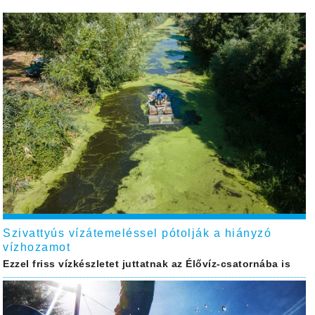
Szivattyús vízátemeléssel pótolják a hiányzó
vízhozamot
Ezzel friss vízkészletet juttatnak az Élővíz-csatornába is