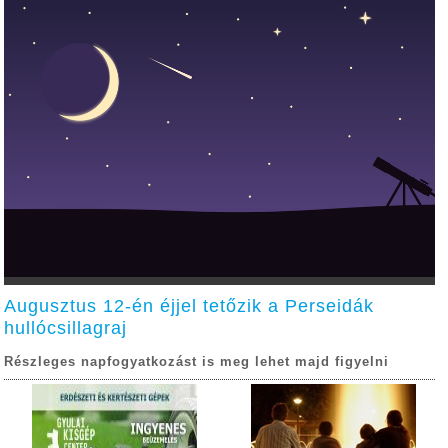
Augusztus 12-én éjjel tetőzik a Perseidák
hullócsillagraj
Részleges napfogyatkozást is meg lehet majd figyelni