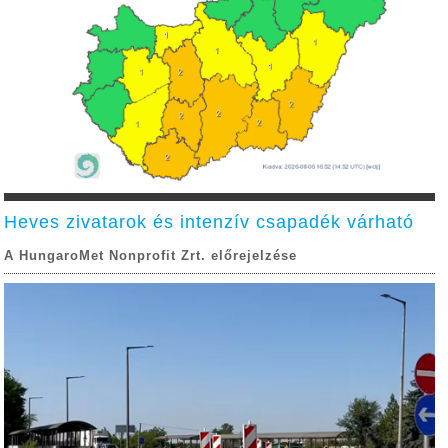
Heves zivatarok és intenzív csapadék várható
A HungaroMet Nonprofit Zrt. előrejelzése