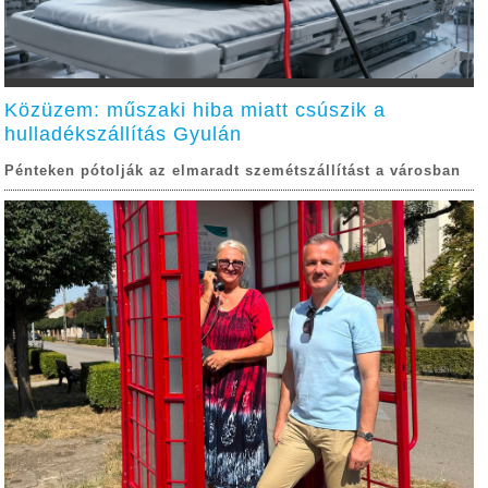
Közüzem: műszaki hiba miatt csúszik a
hulladékszállítás Gyulán
Pénteken pótolják az elmaradt szemétszállítást a városban