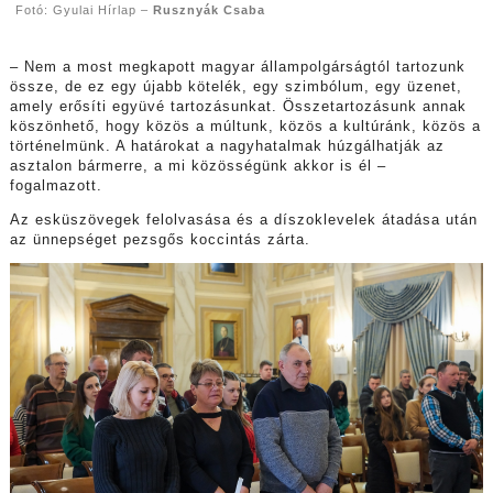
Fotó: Gyulai Hírlap –
Rusznyák Csaba
– Nem a most megkapott magyar állampolgárságtól tartozunk
össze, de ez egy újabb kötelék, egy szimbólum, egy üzenet,
amely erősíti együvé tartozásunkat. Összetartozásunk annak
köszönhető, hogy közös a múltunk, közös a kultúránk, közös a
történelmünk. A határokat a nagyhatalmak húzgálhatják az
asztalon bármerre, a mi közösségünk akkor is él –
fogalmazott.
Az esküszövegek felolvasása és a díszoklevelek átadása után
az ünnepséget pezsgős koccintás zárta.