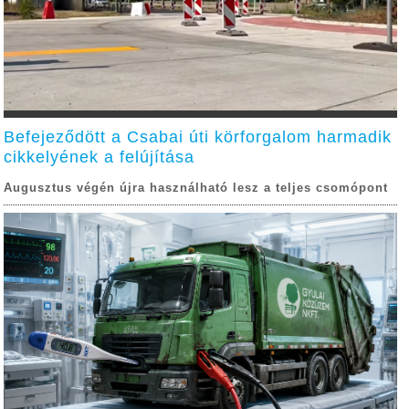
Befejeződött a Csabai úti körforgalom harmadik
cikkelyének a felújítása
Augusztus végén újra használható lesz a teljes csomópont