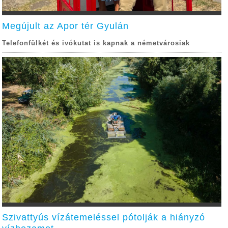
Megújult az Apor tér Gyulán
Telefonfülkét és ivókutat is kapnak a németvárosiak
Szivattyús vízátemeléssel pótolják a hiányzó