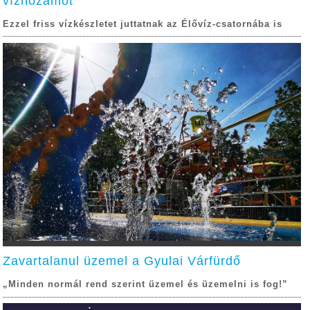
vízhozamot
Ezzel friss vízkészletet juttatnak az Élővíz-csatornába is
Zavartalanul üzemel a Gyulai Várfürdő
„Minden normál rend szerint üzemel és üzemelni is fog!”