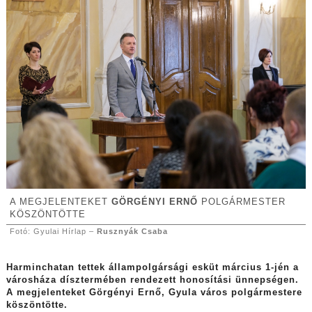
A MEGJELENTEKET
GÖRGÉNYI ERNŐ
POLGÁRMESTER
KÖSZÖNTÖTTE
Fotó: Gyulai Hírlap –
Rusznyák Csaba
Harminchatan tettek állampolgársági esküt március 1-jén a
városháza dísztermében rendezett honosítási ünnepségen.
A megjelenteket Görgényi Ernő, Gyula város polgármestere
köszöntötte.