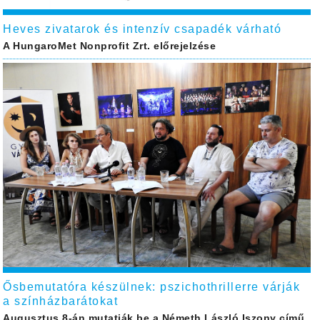
Heves zivatarok és intenzív csapadék várható
A HungaroMet Nonprofit Zrt. előrejelzése
Ősbemutatóra készülnek: pszichothrillerre várják
a színházbarátokat
Augusztus 8-án mutatják be a Németh László Iszony című