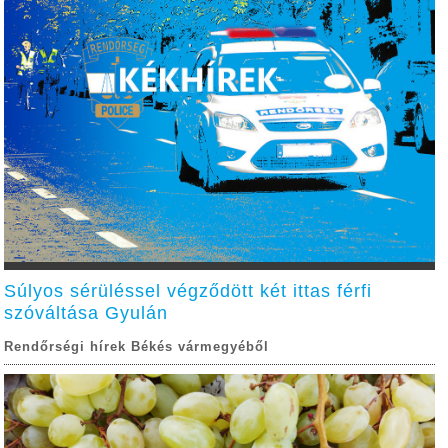
Súlyos sérüléssel végződött két ittas férfi
szóváltása Gyulán
Rendőrségi hírek Békés vármegyéből