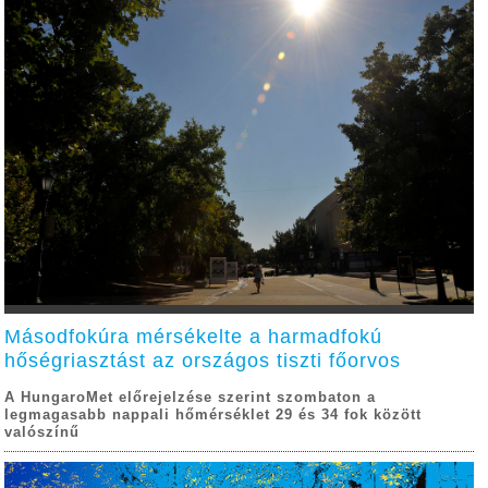
Másodfokúra mérsékelte a harmadfokú
hőségriasztást az országos tiszti főorvos
A HungaroMet előrejelzése szerint szombaton a
legmagasabb nappali hőmérséklet 29 és 34 fok között
valószínű