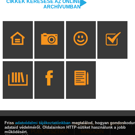
CIKKEK KERESÉSE AZ ONLINE
ARCHÍVUMBAN
Friss
adatvédelmi tájékoztatónkban
megtalálod, hogyan gondoskodu
HÍREK
KULTÚRA
INTERJÚ
SPORT
adataid védelméről. Oldalainkon HTTP-sütiket használunk a jobb
PUBLICISZTIKA
MAGAZIN
működésért.