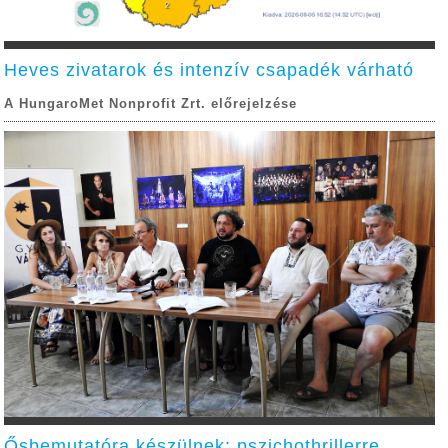
Heves zivatarok és intenzív csapadék várható
A HungaroMet Nonprofit Zrt. előrejelzése
Ősbemutatóra készülnek: pszichothrillerre