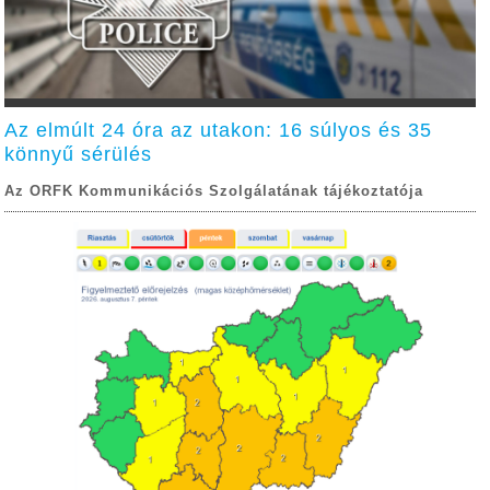
Az elmúlt 24 óra az utakon: 16 súlyos és 35
könnyű sérülés
Az ORFK Kommunikációs Szolgálatának tájékoztatója