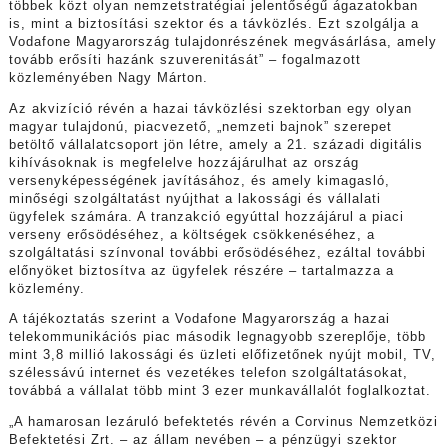
többek közt olyan nemzetstratégiai jelentőségű ágazatokban
is, mint a biztosítási szektor és a távközlés. Ezt szolgálja a
Vodafone Magyarország tulajdonrészének megvásárlása, amely
tovább erősíti hazánk szuverenitását” – fogalmazott
közleményében Nagy Márton.
Az akvizíció révén a hazai távközlési szektorban egy olyan
magyar tulajdonú, piacvezető, „nemzeti bajnok” szerepet
betöltő vállalatcsoport jön létre, amely a 21. századi digitális
kihívásoknak is megfelelve hozzájárulhat az ország
versenyképességének javításához, és amely kimagasló,
minőségi szolgáltatást nyújthat a lakossági és vállalati
ügyfelek számára. A tranzakció egyúttal hozzájárul a piaci
verseny erősödéséhez, a költségek csökkenéséhez, a
szolgáltatási színvonal további erősödéséhez, ezáltal további
előnyöket biztosítva az ügyfelek részére – tartalmazza a
közlemény.
A tájékoztatás szerint a Vodafone Magyarország a hazai
telekommunikációs piac második legnagyobb szereplője, több
mint 3,8 millió lakossági és üzleti előfizetőnek nyújt mobil, TV,
szélessávú internet és vezetékes telefon szolgáltatásokat,
továbbá a vállalat több mint 3 ezer munkavállalót foglalkoztat.
„A hamarosan lezáruló befektetés révén a Corvinus Nemzetközi
Befektetési Zrt. – az állam nevében – a pénzügyi szektor