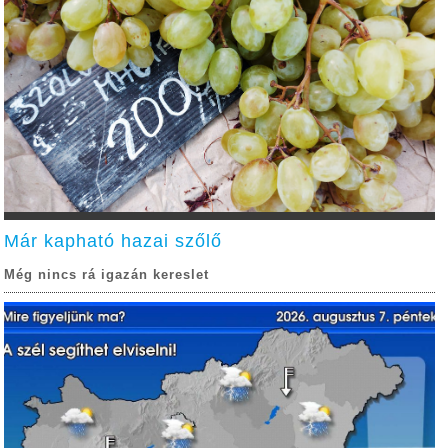
Már kapható hazai szőlő
Még nincs rá igazán kereslet