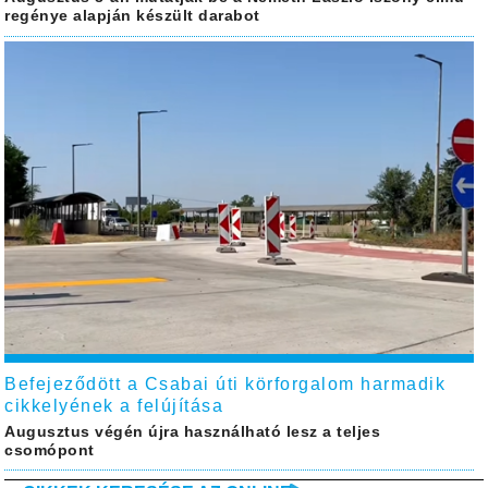
regénye alapján készült darabot
Befejeződött a Csabai úti körforgalom harmadik
cikkelyének a felújítása
Augusztus végén újra használható lesz a teljes
csomópont