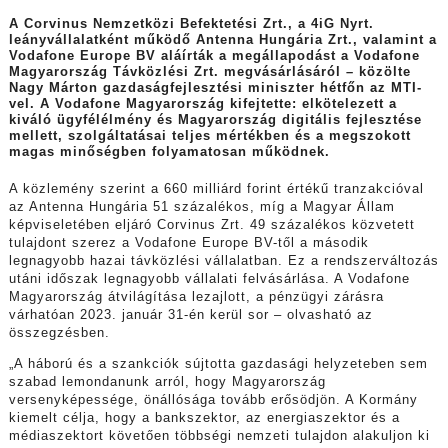
A Corvinus Nemzetközi Befektetési Zrt., a 4iG Nyrt.
leányvállalatként működő Antenna Hungária Zrt., valamint a
Vodafone Europe BV aláírták a megállapodást a Vodafone
Magyarország Távközlési Zrt. megvásárlásáról – közölte
Nagy Márton gazdaságfejlesztési miniszter hétfőn az MTI-
vel. A Vodafone Magyarország kifejtette: elkötelezett a
kiváló ügyfélélmény és Magyarország digitális fejlesztése
mellett, szolgáltatásai teljes mértékben és a megszokott
magas minőségben folyamatosan működnek.
A közlemény szerint a 660 milliárd forint értékű tranzakcióval
az Antenna Hungária 51 százalékos, míg a Magyar Állam
képviseletében eljáró Corvinus Zrt. 49 százalékos közvetett
tulajdont szerez a Vodafone Europe BV-től a második
legnagyobb hazai távközlési vállalatban. Ez a rendszerváltozás
utáni időszak legnagyobb vállalati felvásárlása. A Vodafone
Magyarország átvilágítása lezajlott, a pénzügyi zárásra
várhatóan 2023. január 31-én kerül sor – olvasható az
összegzésben.
„A háború és a szankciók sújtotta gazdasági helyzeteben sem
szabad lemondanunk arról, hogy Magyarország
versenyképessége, önállósága tovább erősödjön. A Kormány
kiemelt célja, hogy a bankszektor, az energiaszektor és a
médiaszektort követően többségi nemzeti tulajdon alakuljon ki