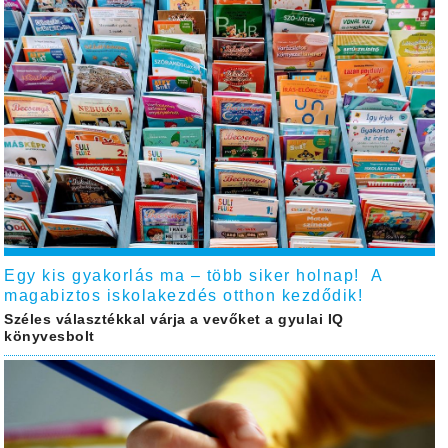
Egy kis gyakorlás ma – több siker holnap! A
magabiztos iskolakezdés otthon kezdődik!
Széles választékkal várja a vevőket a gyulai IQ
könyvesbolt