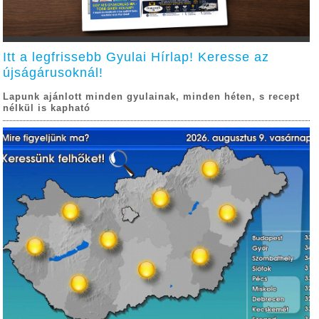
Itt a legfrissebb Gyulai Hírlap! Keresse az
újságárusoknál!
Lapunk ajánlott minden gyulainak, minden héten, s recept
nélkül is kapható