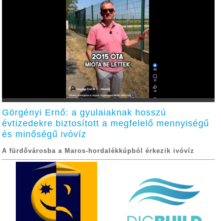
Görgényi Ernő: a gyulaiaknak hosszú
évtizedekre biztosított a megfelelő mennyiségű
és minőségű ivóvíz
A fürdővárosba a Maros-hordalékkúpból érkezik ivóvíz