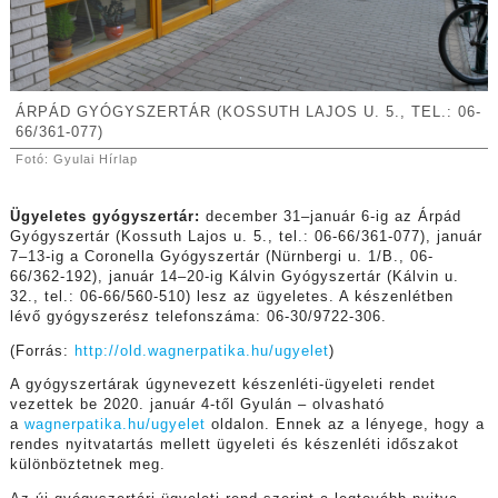
ÁRPÁD GYÓGYSZERTÁR (KOSSUTH LAJOS U. 5., TEL.: 06-
66/361-077)
Fotó: Gyulai Hírlap
Ügyeletes gyógyszertár:
december 31–január 6-ig az Árpád
Gyógyszertár (Kossuth Lajos u. 5., tel.: 06-66/361-077), január
7–13-ig a Coronella Gyógyszertár (Nürnbergi u. 1/B., 06-
66/362-192), január 14–20-ig Kálvin Gyógyszertár (
Kálvin u.
32., tel.: 06-66/560-510)
lesz az ügyeletes. A készenlétben
lévő gyógyszerész telefonszáma: 06-30/9722-306.
(Forrás:
http://old.wagnerpatika.hu/ugyelet
)
A gyógyszertárak úgynevezett készenléti-ügyeleti rendet
vezettek be 2020. január 4-től Gyulán – olvasható
a
wagnerpatika.hu/ugyelet
oldalon. Ennek az a lényege, hogy a
rendes nyitvatartás mellett ügyeleti és készenléti időszakot
különböztetnek meg.