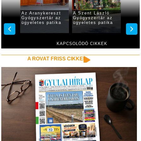
Az Aranykereszt
A Szent László
A Pati
r az
Gyógyszertár az
Gyógyszertár az
Gyógys
tika
ügyeletes patika
ügyeletes patika
ügyele
KAPCSOLÓDÓ CIKKEK
A ROVAT FRISS CIKKEI