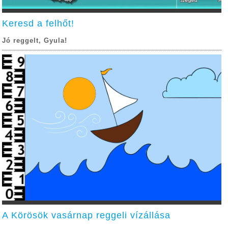
Keresd a felhőt!
Jó reggelt, Gyula!
A Körösök vasárnap reggeli vízállása