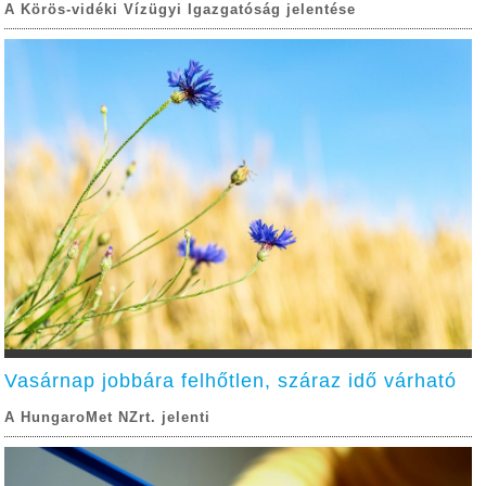
A Körös-vidéki Vízügyi Igazgatóság jelentése
Vasárnap jobbára felhőtlen, száraz idő várható
A HungaroMet NZrt. jelenti