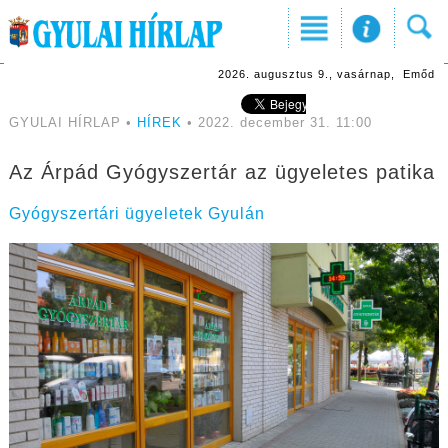
2026. augusztus 9., vasárnap, Emőd
GYULAI HÍRLAP •
HÍREK
• 2022. december 31. 11:00
Az Árpád Gyógyszertár az ügyeletes patika
Gyógyszertári ügyeletek Gyulán