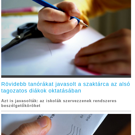
Rövidebb tanórákat javasolt a szaktárca az alsó
tagozatos diákok oktatásában
Azt is javasolták: az iskolák szervezzenek rendszeres
beszélgetőköröket