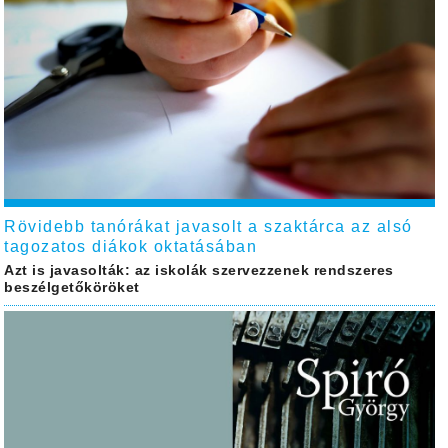
Rövidebb tanórákat javasolt a szaktárca az alsó
tagozatos diákok oktatásában
Azt is javasolták: az iskolák szervezzenek rendszeres
beszélgetőköröket