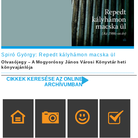
Spiró György: Repedt kályhámon macska ül
Olvasójegy – A Mogyoróssy János Városi Könyvtár heti
könyvajánlója
CIKKEK KERESÉSE AZ ONLINE
ARCHÍVUMBAN