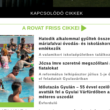
KAPCSOLÓDÓ CIKKEK
A ROVAT FRISS CIKKEI
Hatodik alkalommal gyűltek össze
máriafalvai óvodás- és iskoláskor
emlékezők
A valamikori iskolaépületben találkoz
Józsa Imre szeretné megszólítani 
fiatalokat
A református lelkipásztor július 1-je ó
el feladatait Gyulaváriban
Időutazás Gyulán – 55 évvel ezelő
avatták fel a Gyulai Várfürdőben a
méteres uszodát
Évforduló