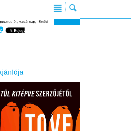
gusztus 9., vasárnap, Emőd
jánlója