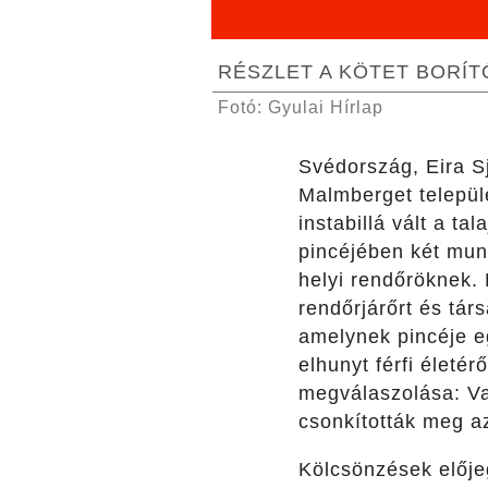
RÉSZLET A KÖTET BORÍ
Fotó: Gyulai Hírlap
Svédország, Eira Sj
Malmberget települé
instabillá vált a ta
pincéjében két munk
helyi rendőröknek.
rendőrjárőrt és tár
amelynek pincéje egy
elhunyt férfi életé
megválaszolása: Vaj
csonkították meg a
Kölcsönzések előj