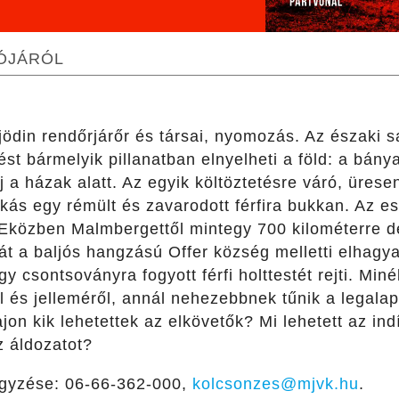
TÓJÁRÓL
ödin rendőrjárőr és társai, nyomozás. Az északi 
st bármelyik pillanatban elnyelheti a föld: a bá
laj a házak alatt. Az egyik költöztetésre váró, ürese
ás egy rémült és zavarodott férfira bukkan. Az es
 Eközben Malmbergettől mintegy 700 kilométerre dé
sát a baljós hangzású Offer község melletti elhagya
 csontsoványra fogyott férfi holttestét rejti. Minél
ről és jelleméről, annál nehezebbnek tűnik a legal
on kik lehetettek az elkövetők? Mi lehetett az ind
z áldozatot?
egyzése: 06-66-362-000,
kolcsonzes@mjvk.hu
.