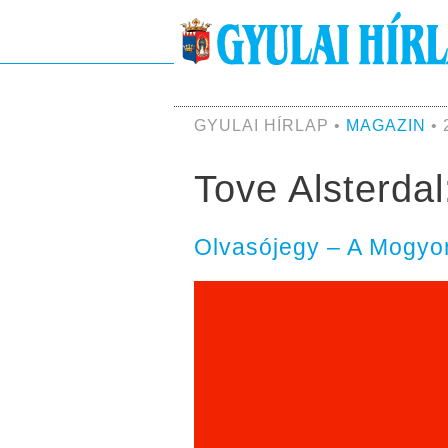
GYULAI HÍRLAP •
MAGAZIN
• 
Tove Alsterdal
Olvasójegy – A Mogyor