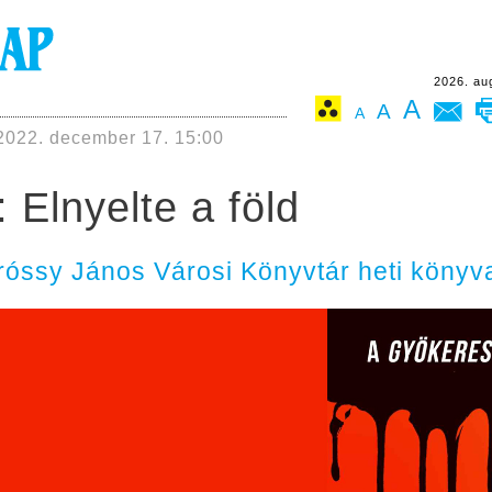
2026. au
A
A
A
2022. december 17. 15:00
: Elnyelte a föld
óssy János Városi Könyvtár heti könyva