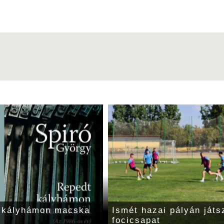
t kályhámon macska
Ismét hazai pályán játs
focicsapat