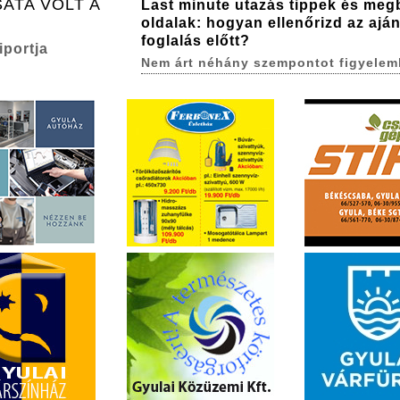
ATA VOLT A
Last minute utazás tippek és meg
oldalak: hogyan ellenőrizd az aján
foglalás előtt?
iportja
Nem árt néhány szempontot figyelem