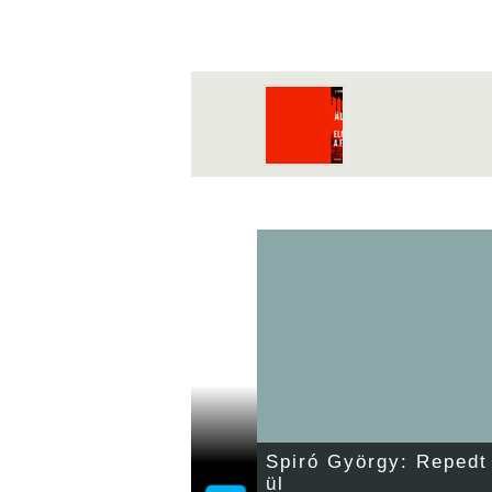
óránál: utcabállal indul
Spiró György: Reped
n!
ül