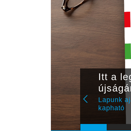
ap! A
Itt a 
k!
újságá
lt
Lapunk aj
kapható