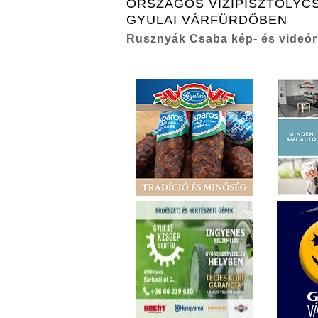
ORSZÁGOS VÍZIPISZTOLYCS
GYULAI VÁRFÜRDŐBEN
Rusznyák Csaba kép- és videór