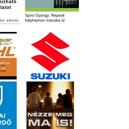
bízható
latot
Spiró György: Repedt
be venni
kályhámon macska ül