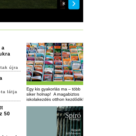
Klasszikusok Fesztiváljá
 a
ukra
tak újra
a
Egy kis gyakorlás ma – több
ta látja
siker holnap! A magabiztos
iskolakezdés otthon kezdődik!
tt
z 50