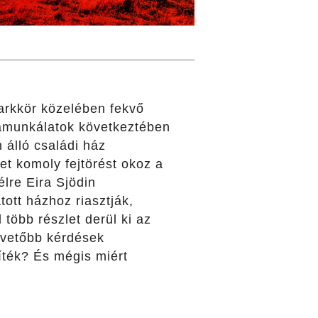
sarkkör közelében fekvő
nyamunkálatok következtében
n álló családi ház
et komoly fejtörést okoz a
lre Eira Sjödin
tott házhoz riasztják,
 több részlet derül ki az
apvetőbb kérdések
íték? És mégis miért