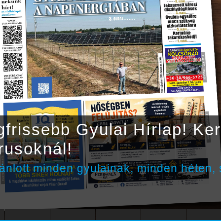
legfrissebb Gyulai Hírlap! K
rusoknál!
ánlott minden gyulainak, minden héten, s