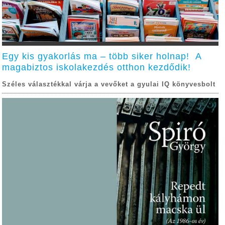
Egy kis gyakorlás ma – több siker holnap! A
magabiztos iskolakezdés otthon kezdődik!
Széles választékkal várja a vevőket a gyulai IQ könyvesbolt