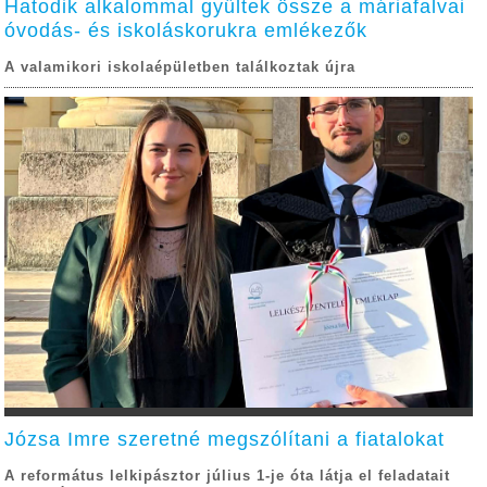
Hatodik alkalommal gyűltek össze a máriafalvai
óvodás- és iskoláskorukra emlékezők
A valamikori iskolaépületben találkoztak újra
Józsa Imre szeretné megszólítani a fiatalokat
A református lelkipásztor július 1-je óta látja el feladatait