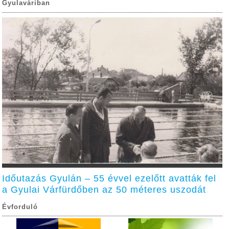
Gyulaváriban
Időutazás Gyulán – 55 évvel ezelőtt avatták fel
a Gyulai Várfürdőben az 50 méteres uszodát
Évforduló