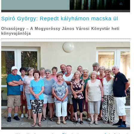
Spiró György: Repedt kályhámon macska ül
Olvasójegy – A Mogyoróssy János Városi Könyvtár heti
könyvajánlója