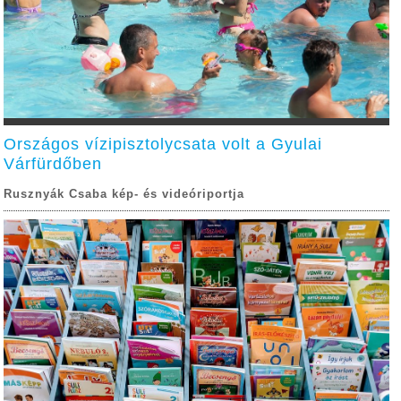
Országos vízipisztolycsata volt a Gyulai
Várfürdőben
Rusznyák Csaba kép- és videóriportja