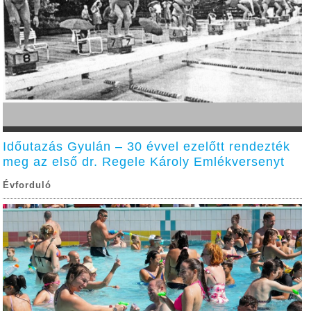
Időutazás Gyulán – 30 évvel ezelőtt rendezték
meg az első dr. Regele Károly Emlékversenyt
Évforduló