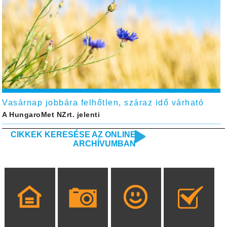
Vasárnap jobbára felhőtlen, száraz idő várható
A HungaroMet NZrt. jelenti
CIKKEK KERESÉSE AZ ONLINE
ARCHÍVUMBAN