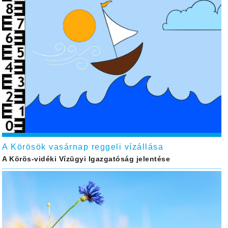
A Körösök vasárnap reggeli vízállása
A Körös-vidéki Vízügyi Igazgatóság jelentése